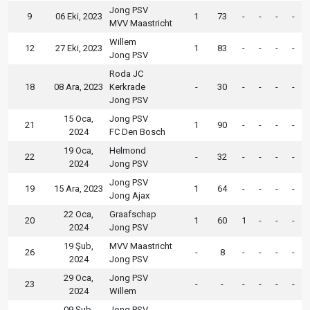
Jong PSV
9
06 Eki, 2023
1
73
-
-
-
-
MVV Maastricht
Willem
12
27 Eki, 2023
1
83
-
-
-
-
Jong PSV
Roda JC
18
08 Ara, 2023
Kerkrade
-
30
-
-
-
-
Jong PSV
15 Oca,
Jong PSV
21
1
90
-
-
-
-
2024
FC Den Bosch
19 Oca,
Helmond
22
-
32
-
-
-
-
2024
Jong PSV
Jong PSV
19
15 Ara, 2023
1
64
-
-
-
-
Jong Ajax
22 Oca,
Graafschap
20
1
60
1
-
-
-
2024
Jong PSV
19 Şub,
MVV Maastricht
26
-
8
-
-
-
-
2024
Jong PSV
29 Oca,
Jong PSV
23
-
-
-
-
-
-
2024
Willem
09 Şub,
Jong PSV