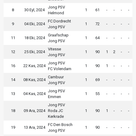
Jong PSV
8
30 Eyl, 2024
1
61
-
-
-
-
Helmond
FC Dordrecht
9
04 Eki, 2024
1
72
-
-
-
-
Jong PSV
Graafschap
11
18 Eki, 2024
1
64
-
-
-
-
Jong PSV
Vitesse
12
25 Eki, 2024
1
90
1
2
-
-
Jong PSV
Jong PSV
16
22 Kas, 2024
1
90
1
-
-
-
FC Volendam
Cambuur
14
08 Kas, 2024
1
69
-
-
-
-
Jong PSV
Jong PSV
13
04 Kas, 2024
1
55
-
-
-
-
Emmen
Jong PSV
18
09 Ara, 2024
Roda JC
1
90
1
-
-
-
Kerkrade
FC Den Bosch
19
13 Ara, 2024
1
90
-
-
-
-
Jong PSV