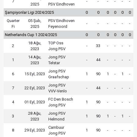
7
-
-
-
-
-
-
2025
PSV Eindhoven
Şampiyonlar Ligi 2024/2025
0
0
0
0
0
0
Quarter
05 Şub,
PSV Eindhoven
-
-
-
-
-
-
Fi
2025
Feyenoord
Netherlands Cup 1 2024/2025
0
0
0
0
0
0
18 Ağu,
TOP Oss
2
-
33
-
-
-
-
2023
Jong PSV
14 Ağu,
Jong PSV
1
-
44
-
-
-
-
2023
Telstar
Jong PSV
6
15 Eyl, 2023
1
90
1
-
1
-
Graafschap
Jong PSV
7
22 Eyl, 2023
-
44
-
-
-
-
VVV-Venlo
FC Den Bosch
4
01 Eyl, 2023
1
90
-
-
-
-
Jong PSV
28 Ağu,
Jong PSV
3
1
90
1
-
1
-
2023
Helmond
Cambuur
8
29 Eyl, 2023
1
90
-
-
-
-
Jong PSV