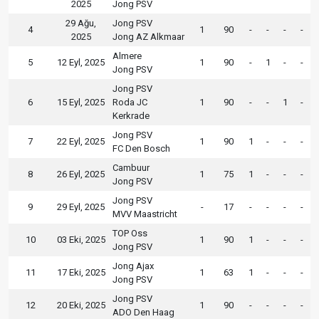
2025
Jong PSV
29 Ağu,
Jong PSV
4
1
90
-
-
-
-
2025
Jong AZ Alkmaar
Almere
5
12 Eyl, 2025
1
90
-
1
-
-
Jong PSV
Jong PSV
6
15 Eyl, 2025
Roda JC
1
90
-
-
1
-
Kerkrade
Jong PSV
7
22 Eyl, 2025
1
90
1
-
-
-
FC Den Bosch
Cambuur
8
26 Eyl, 2025
1
75
1
-
-
-
Jong PSV
Jong PSV
9
29 Eyl, 2025
-
17
-
-
-
-
MVV Maastricht
TOP Oss
10
03 Eki, 2025
1
90
1
-
-
-
Jong PSV
Jong Ajax
11
17 Eki, 2025
1
63
1
-
-
-
Jong PSV
Jong PSV
12
20 Eki, 2025
1
90
-
-
-
-
ADO Den Haag