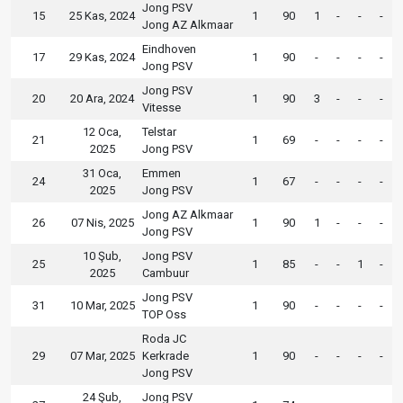
Jong PSV
15
25 Kas, 2024
1
90
1
-
-
-
Jong AZ Alkmaar
Eindhoven
17
29 Kas, 2024
1
90
-
-
-
-
Jong PSV
Jong PSV
20
20 Ara, 2024
1
90
3
-
-
-
Vitesse
12 Oca,
Telstar
21
1
69
-
-
-
-
2025
Jong PSV
31 Oca,
Emmen
24
1
67
-
-
-
-
2025
Jong PSV
Jong AZ Alkmaar
26
07 Nis, 2025
1
90
1
-
-
-
Jong PSV
10 Şub,
Jong PSV
25
1
85
-
-
1
-
2025
Cambuur
Jong PSV
31
10 Mar, 2025
1
90
-
-
-
-
TOP Oss
Roda JC
29
07 Mar, 2025
Kerkrade
1
90
-
-
-
-
Jong PSV
24 Şub,
Jong PSV