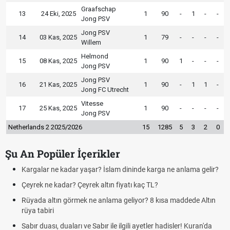
Graafschap
13
24 Eki, 2025
1
90
-
1
-
-
Jong PSV
Jong PSV
14
03 Kas, 2025
1
79
-
-
-
-
Willem
Helmond
15
08 Kas, 2025
1
90
1
-
-
-
Jong PSV
Jong PSV
16
21 Kas, 2025
1
90
-
1
1
-
Jong FC Utrecht
Vitesse
17
25 Kas, 2025
1
90
-
-
-
-
Jong PSV
Netherlands 2 2025/2026
15
1285
5
3
2
0
Şu An Popüler İçerikler
 dininde karga ne anlama gelir?
Futbolda ofsayt nedir? Ofsayt nasıl
iyatı kaç TL?
Kravat nasıl bağlanır? En kolay k
geliyor? 8 kısa maddede Altın
Cemre düştü mü? Kış cemresi ne 
demek
ilgili ayetler hadisler! Kuran'da
Rüyada kedi görmek en anlama geli