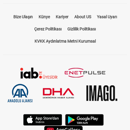
Bize Ulaşın
Künye
Kariyer
About US
Yasal Uyarı
Çerez Politikası
Gizlilik Politikası
KVKK Aydınlatma Metni Kurumsal