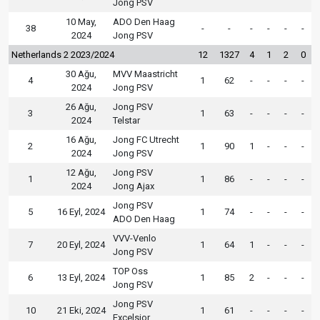
Jong PSV
10 May,
ADO Den Haag
38
-
-
-
-
-
-
2024
Jong PSV
Netherlands 2 2023/2024
12
1327
4
1
2
0
30 Ağu,
MVV Maastricht
4
1
62
-
-
-
-
2024
Jong PSV
26 Ağu,
Jong PSV
3
1
63
-
-
-
-
2024
Telstar
16 Ağu,
Jong FC Utrecht
2
1
90
1
-
-
-
2024
Jong PSV
12 Ağu,
Jong PSV
1
1
86
-
-
-
-
2024
Jong Ajax
Jong PSV
5
16 Eyl, 2024
1
74
-
-
-
-
ADO Den Haag
VVV-Venlo
7
20 Eyl, 2024
1
64
1
-
-
-
Jong PSV
TOP Oss
6
13 Eyl, 2024
1
85
2
-
-
-
Jong PSV
Jong PSV
10
21 Eki, 2024
1
61
-
-
-
-
Excelsior