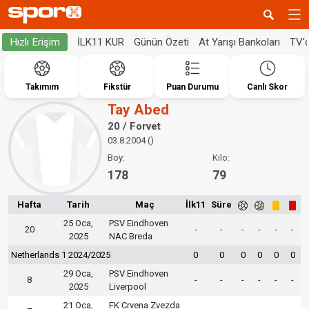
İLK11 KUR
Günün Özeti
At Yarışı Bankoları
TV'
Hızlı Erişim
Takımım
Fikstür
Puan Durumu
Canlı Skor
Tay Abed
20 / Forvet
03.8.2004 ()
Boy:
Kilo:
178
79
Hafta
Tarih
Maç
İlk11
Süre
25 Oca,
PSV Eindhoven
20
-
-
-
-
-
-
2025
NAC Breda
Netherlands 1 2024/2025
0
0
0
0
0
0
29 Oca,
PSV Eindhoven
8
-
-
-
-
-
-
2025
Liverpool
21 Oca,
FK Crvena Zvezda