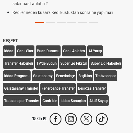
Evde çilek reçeli nasıl yapılır? Kimse
uktan sonra ne yapılmalı
tarifi
KEŞFET
iddaa
Canlı Skor
Puan Durumu
Canlı Anlatım
At Yarışı
Transfer Haberleri
TV'de Bugün
Süper Lig Fikstür
Süper Lig Haberleri
iddaa Programı
Galatasaray
Fenerbahçe
Beşiktaş
Trabzonspor
Galatasaray Transfer
Fenerbahçe Transfer
Beşiktaş Transfer
Trabzonspor Transfer
Canlı İzle
iddaa Sonuçları
Aktif Sayaç
Takip Et