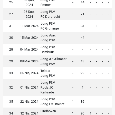
25
-
44
-
-
-
-
2024
Emmen
26 Şub,
Jong PSV
27
1
71
-
-
-
-
2024
FC Dordrecht
Jong PSV
31
11 Mar, 2024
-
23
-
1
-
-
FC Groningen
Jong Ajax
30
15 Mar, 2024
-
44
-
-
-
-
Jong PSV
Jong PSV
28
04 Mar, 2024
-
-
-
-
-
-
Cambuur
Jong AZ Alkmaar
29
08 Mar, 2024
-
18
-
-
-
-
Jong PSV
Telstar
33
05 Nis, 2024
-
29
-
-
-
-
Jong PSV
Jong PSV
32
01 Nis, 2024
Roda JC
-
1
-
-
-
-
Kerkrade
Jong PSV
35
22 Nis, 2024
1
86
-
-
-
-
Jong FC Utrecht
Eindhoven
34
12 Nis, 2024
1
90
1
-
-
-