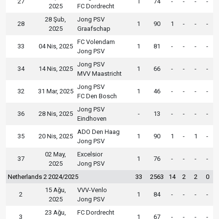
27
1
74
-
-
-
-
2025
FC Dordrecht
28 Şub,
Jong PSV
28
1
90
1
-
-
-
2025
Graafschap
FC Volendam
33
04 Nis, 2025
1
81
-
-
-
-
Jong PSV
Jong PSV
34
14 Nis, 2025
1
66
-
-
-
-
MVV Maastricht
Jong PSV
32
31 Mar, 2025
1
46
-
-
-
-
FC Den Bosch
Jong PSV
36
28 Nis, 2025
-
13
-
-
-
-
Eindhoven
ADO Den Haag
35
20 Nis, 2025
1
90
1
-
1
-
Jong PSV
02 May,
Excelsior
37
1
76
-
-
-
-
2025
Jong PSV
Netherlands 2 2024/2025
33
2563
14
2
2
0
15 Ağu,
VVV-Venlo
2
1
84
-
-
-
-
2025
Jong PSV
23 Ağu,
FC Dordrecht
3
1
67
-
-
-
-