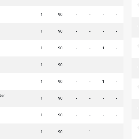
1
90
-
-
-
-
1
90
-
-
-
-
1
90
-
-
1
-
1
90
-
-
-
-
1
90
-
-
1
-
der
1
90
-
-
-
-
1
90
-
-
-
-
1
90
-
1
-
-