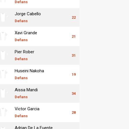
Defans
Jorge Cabello
22
Defans
Xavi Grande
21
Defans
Pier Rober
31
Defans
Huseini Nakoha
19
Defans
Aissa Mandi
34
Defans
Victor Garcia
28
Defans
Adrian De La Fuente