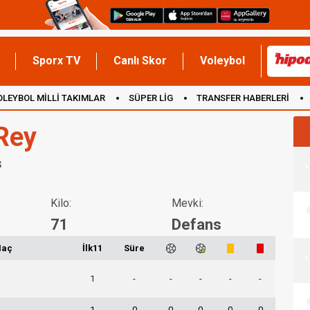
Sporx TV
Canlı Skor
Voleybol
OLEYBOL MİLLİ TAKIMLAR
SÜPER LİG
TRANSFER HABERLERİ
İNGİLTERE
 Rey
s
Kilo:
Mevki:
71
Defans
aç
İlk11
Süre
1
-
-
-
-
-
1
0
0
0
0
0