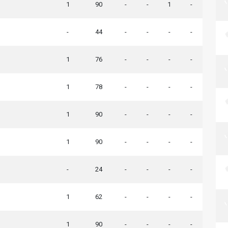
1
90
-
-
1
-
-
44
-
-
-
-
1
76
-
-
-
-
1
78
-
-
-
-
1
90
-
-
-
-
1
90
-
-
-
-
-
24
-
-
-
-
1
62
-
-
-
-
1
90
-
-
-
-