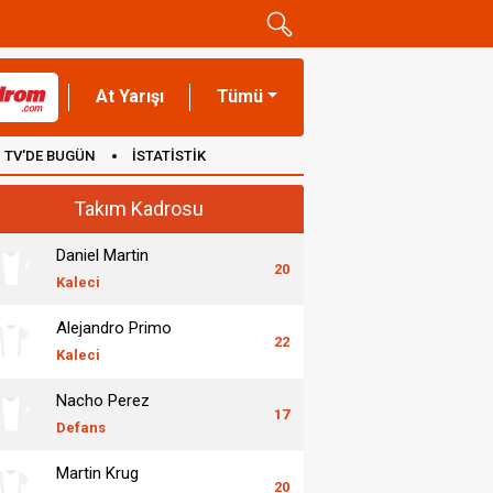
At Yarışı
Tümü
TV'DE BUGÜN
İSTATİSTİK
Takım Kadrosu
Daniel Martin
20
Kaleci
Alejandro Primo
22
Kaleci
Nacho Perez
17
Defans
Martin Krug
20