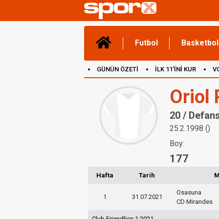
Futbol
Basketbol
GÜNÜN ÖZETİ
İLK 11'İNİ KUR
V
(YENİ) OYUNLAR
CANLI ANLATIM
Oriol
20 / Defan
25.2.1998 ()
Boy:
177
Hafta
Tarih
M
Osasuna
1
31.07.2021
CD Mirandes
Club Friendlies 1 2021