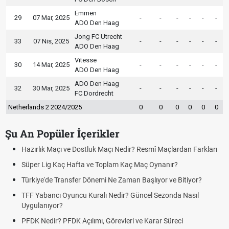
Emmen
29
07 Mar, 2025
-
-
-
-
-
-
ADO Den Haag
Jong FC Utrecht
33
07 Nis, 2025
-
-
-
-
-
-
ADO Den Haag
Vitesse
30
14 Mar, 2025
-
-
-
-
-
-
ADO Den Haag
ADO Den Haag
32
30 Mar, 2025
-
-
-
-
-
-
FC Dordrecht
Netherlands 2 2024/2025
0
0
0
0
0
0
Şu An Popüler İçerikler
Hazırlık Maçı ve Dostluk Maçı Nedir? Resmî Maçlardan Farkları
Süper Lig Kaç Hafta ve Toplam Kaç Maç Oynanır?
Türkiye'de Transfer Dönemi Ne Zaman Başlıyor ve Bitiyor?
TFF Yabancı Oyuncu Kuralı Nedir? Güncel Sezonda Nasıl
Uygulanıyor?
PFDK Nedir? PFDK Açılımı, Görevleri ve Karar Süreci