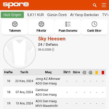
İLK11 KUR
Günün Özeti
At Yarışı Bankoları
TV'
Hızlı Erişim
Takımım
Fikstür
Puan Durumu
Canlı Skor
Sky Heesen
24 / Defans
06.6.2006 ()
Hafta
Tarih
Maç
İlk11
Süre
Jong AZ Alkmaar
16
22 Kas, 2024
-
-
-
-
-
-
ADO Den Haag
Cambuur
18
07 Ara, 2024
-
-
-
-
-
-
ADO Den Haag
ADO Den Haag
19
13 Ara, 2024
-
-
-
-
-
-
MVV Maastricht