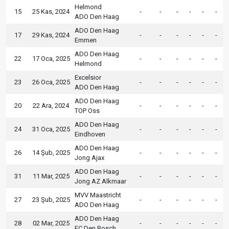
Helmond
15
25 Kas, 2024
-
-
-
-
-
-
ADO Den Haag
ADO Den Haag
17
29 Kas, 2024
-
-
-
-
-
-
Emmen
ADO Den Haag
22
17 Oca, 2025
-
-
-
-
-
-
Helmond
Excelsior
23
26 Oca, 2025
-
-
-
-
-
-
ADO Den Haag
ADO Den Haag
20
22 Ara, 2024
-
-
-
-
-
-
TOP Oss
ADO Den Haag
24
31 Oca, 2025
-
-
-
-
-
-
Eindhoven
ADO Den Haag
26
14 Şub, 2025
-
-
-
-
-
-
Jong Ajax
ADO Den Haag
31
11 Mar, 2025
-
-
-
-
-
-
Jong AZ Alkmaar
MVV Maastricht
27
23 Şub, 2025
-
-
-
-
-
-
ADO Den Haag
ADO Den Haag
28
02 Mar, 2025
-
-
-
-
-
-
FC Den Bosch