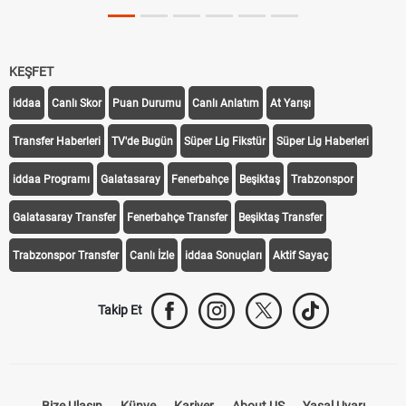
KEŞFET
iddaa
Canlı Skor
Puan Durumu
Canlı Anlatım
At Yarışı
Transfer Haberleri
TV'de Bugün
Süper Lig Fikstür
Süper Lig Haberleri
iddaa Programı
Galatasaray
Fenerbahçe
Beşiktaş
Trabzonspor
Galatasaray Transfer
Fenerbahçe Transfer
Beşiktaş Transfer
Trabzonspor Transfer
Canlı İzle
iddaa Sonuçları
Aktif Sayaç
Takip Et
Bize Ulaşın
Künye
Kariyer
About US
Yasal Uyarı