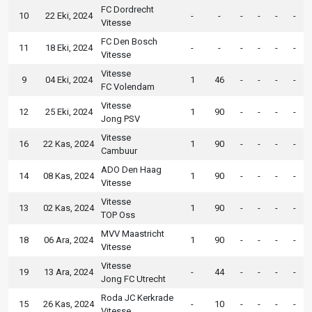
FC Dordrecht
10
22 Eki, 2024
-
-
-
-
-
-
Vitesse
FC Den Bosch
11
18 Eki, 2024
-
-
-
-
-
-
Vitesse
Vitesse
9
04 Eki, 2024
1
46
-
-
-
-
FC Volendam
Vitesse
12
25 Eki, 2024
1
90
-
-
-
-
Jong PSV
Vitesse
16
22 Kas, 2024
1
90
-
-
-
-
Cambuur
ADO Den Haag
14
08 Kas, 2024
1
90
-
-
-
-
Vitesse
Vitesse
13
02 Kas, 2024
1
90
-
-
-
-
TOP Oss
MVV Maastricht
18
06 Ara, 2024
1
90
-
-
-
-
Vitesse
Vitesse
19
13 Ara, 2024
-
44
-
-
-
-
Jong FC Utrecht
Roda JC Kerkrade
15
26 Kas, 2024
-
10
-
-
-
-
Vitesse