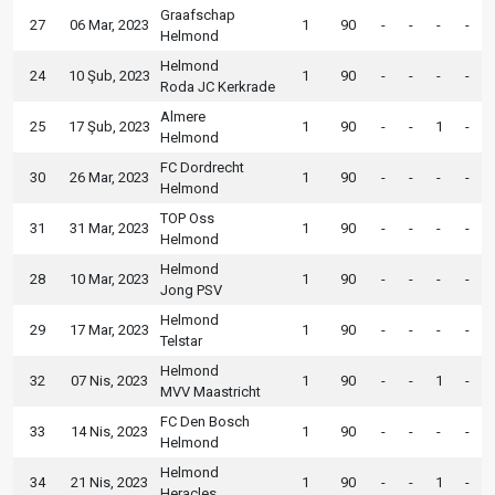
Graafschap
27
06 Mar, 2023
1
90
-
-
-
-
Helmond
Helmond
24
10 Şub, 2023
1
90
-
-
-
-
Roda JC Kerkrade
Almere
25
17 Şub, 2023
1
90
-
-
1
-
Helmond
FC Dordrecht
30
26 Mar, 2023
1
90
-
-
-
-
Helmond
TOP Oss
31
31 Mar, 2023
1
90
-
-
-
-
Helmond
Helmond
28
10 Mar, 2023
1
90
-
-
-
-
Jong PSV
Helmond
29
17 Mar, 2023
1
90
-
-
-
-
Telstar
Helmond
32
07 Nis, 2023
1
90
-
-
1
-
MVV Maastricht
FC Den Bosch
33
14 Nis, 2023
1
90
-
-
-
-
Helmond
Helmond
34
21 Nis, 2023
1
90
-
-
1
-
Heracles