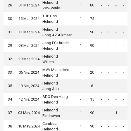
Helmond
28
01 Mar, 2024
1
80
-
-
-
-
VVV-Venlo
TOP Oss
30
15 Mar, 2024
1
75
-
-
-
-
Helmond
Helmond
31
11 Mar, 2024
1
90
-
1
-
-
Jong AZ Alkmaar
Jong FC Utrecht
29
08 Mar, 2024
1
90
-
-
-
-
Helmond
Helmond
32
29 Mar, 2024
-
-
-
-
-
-
Willem
MVV Maastricht
33
05 Nis, 2024
-
20
-
-
-
-
Helmond
Helmond
35
19 Nis, 2024
-
6
-
-
-
-
Jong Ajax
ADO Den Haag
34
12 Nis, 2024
-
15
-
-
-
-
Helmond
Helmond
37
03 May, 2024
1
90
-
-
1
-
Eindhoven
Cambuur
38
10 May, 2024
1
90
-
-
-
-
Helmond