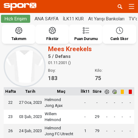
ANA SAYFA
İLK11 KUR
At Yarışı Bankoları
TV'
Hızlı Erişim
Takımım
Fikstür
Puan Durumu
Canlı Skor
Mees Kreekels
5 / Defans
01.11.2001 ()
Boy:
Kilo:
183
75
Hafta
Tarih
Maç
İlk11
Süre
Helmond
22
27 Oca, 2023
-
-
-
-
-
-
Jong Ajax
Willem
23
03 Şub, 2023
-
29
-
-
-
-
Helmond
Helmond
26
24 Şub, 2023
1
79
-
-
-
-
Jong FC Utrecht