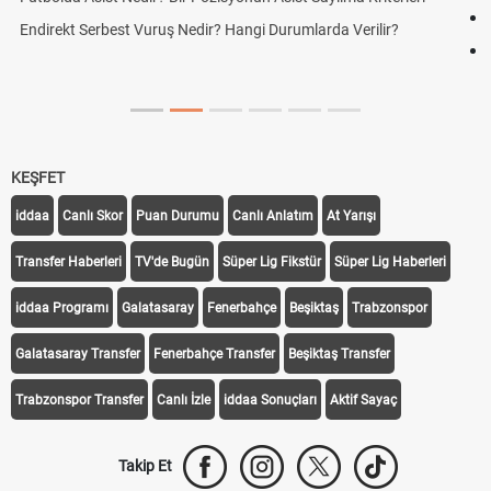
Futbolda Ofsayt Nedir? Ofsayt Nasıl ve Neden Olur?
Açık Lise Kayıtları Ne Zaman 2026? AÖL 2. Dönem Kayıt
Yenileme ve Yeni Kayıt Tarihleri
KEŞFET
iddaa
Canlı Skor
Puan Durumu
Canlı Anlatım
At Yarışı
Transfer Haberleri
TV'de Bugün
Süper Lig Fikstür
Süper Lig Haberleri
iddaa Programı
Galatasaray
Fenerbahçe
Beşiktaş
Trabzonspor
Galatasaray Transfer
Fenerbahçe Transfer
Beşiktaş Transfer
Trabzonspor Transfer
Canlı İzle
iddaa Sonuçları
Aktif Sayaç
Takip Et