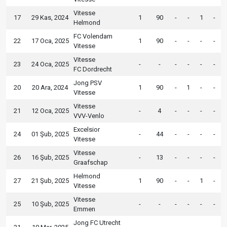
Vitesse
17
29 Kas, 2024
1
90
-
-
1
-
Helmond
FC Volendam
22
17 Oca, 2025
1
90
-
-
-
-
Vitesse
Vitesse
23
24 Oca, 2025
-
-
-
-
-
-
FC Dordrecht
Jong PSV
20
20 Ara, 2024
1
90
-
1
-
-
Vitesse
Vitesse
21
12 Oca, 2025
-
4
-
-
-
-
VVV-Venlo
Excelsior
24
01 Şub, 2025
-
44
-
-
-
-
Vitesse
Vitesse
26
16 Şub, 2025
-
13
-
-
-
-
Graafschap
Helmond
27
21 Şub, 2025
1
90
-
-
1
-
Vitesse
Vitesse
25
10 Şub, 2025
-
-
-
-
-
-
Emmen
Jong FC Utrecht