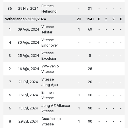
Emmen
36
29 Nis, 2024
-
31
-
-
-
-
Helmond
Netherlands 2 2023/2024
20
1941
0
2
2
0
Vitesse
1
09 Ağu, 2024
1
69
-
-
-
-
Telstar
Vitesse
4
30 Ağu, 2024
-
-
-
-
-
-
Eindhoven
Vitesse
3
25 Ağu, 2024
-
5
-
-
-
-
Excelsior
VVV-Venlo
2
16 Ağu, 2024
-
28
-
-
-
-
Vitesse
Vitesse
7
21 Eyl, 2024
-
20
-
-
-
-
Jong Ajax
Emmen
5
16 Eyl, 2024
1
56
-
-
-
-
Vitesse
Jong AZ Alkmaar
6
13 Eyl, 2024
1
90
-
-
-
-
Vitesse
Graafschap
8
29 Eyl, 2024
1
90
-
-
-
-
Vitesse