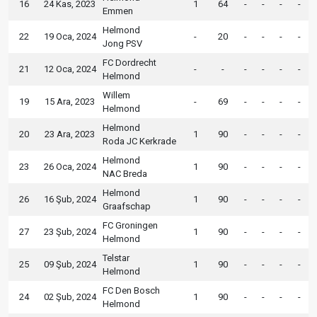
16
24 Kas, 2023
1
64
-
-
-
-
Emmen
Helmond
22
19 Oca, 2024
-
20
-
-
-
-
Jong PSV
FC Dordrecht
21
12 Oca, 2024
-
-
-
-
-
-
Helmond
Willem
19
15 Ara, 2023
-
69
-
-
-
-
Helmond
Helmond
20
23 Ara, 2023
1
90
-
-
-
-
Roda JC Kerkrade
Helmond
23
26 Oca, 2024
1
90
-
-
-
-
NAC Breda
Helmond
26
16 Şub, 2024
1
90
-
-
-
-
Graafschap
FC Groningen
27
23 Şub, 2024
1
90
-
-
-
-
Helmond
Telstar
25
09 Şub, 2024
1
90
-
-
-
-
Helmond
FC Den Bosch
24
02 Şub, 2024
1
90
-
-
-
-
Helmond