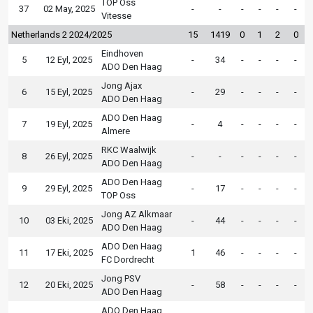
TOP Oss
37
02 May, 2025
-
-
-
-
-
-
Vitesse
Netherlands 2 2024/2025
15
1419
0
1
2
0
Eindhoven
5
12 Eyl, 2025
-
34
-
-
-
-
ADO Den Haag
Jong Ajax
6
15 Eyl, 2025
-
29
-
-
-
-
ADO Den Haag
ADO Den Haag
7
19 Eyl, 2025
-
4
-
-
-
-
Almere
RKC Waalwijk
8
26 Eyl, 2025
-
-
-
-
-
-
ADO Den Haag
ADO Den Haag
9
29 Eyl, 2025
-
17
-
-
-
-
TOP Oss
Jong AZ Alkmaar
10
03 Eki, 2025
-
44
-
-
-
-
ADO Den Haag
ADO Den Haag
11
17 Eki, 2025
1
46
-
-
-
-
FC Dordrecht
Jong PSV
12
20 Eki, 2025
-
58
-
-
-
-
ADO Den Haag
ADO Den Haag