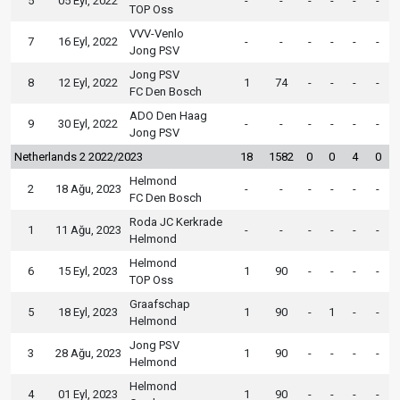
5
05 Eyl, 2022
-
-
-
-
-
-
TOP Oss
VVV-Venlo
7
16 Eyl, 2022
-
-
-
-
-
-
Jong PSV
Jong PSV
8
12 Eyl, 2022
1
74
-
-
-
-
FC Den Bosch
ADO Den Haag
9
30 Eyl, 2022
-
-
-
-
-
-
Jong PSV
Netherlands 2 2022/2023
18
1582
0
0
4
0
Helmond
2
18 Ağu, 2023
-
-
-
-
-
-
FC Den Bosch
Roda JC Kerkrade
1
11 Ağu, 2023
-
-
-
-
-
-
Helmond
Helmond
6
15 Eyl, 2023
1
90
-
-
-
-
TOP Oss
Graafschap
5
18 Eyl, 2023
1
90
-
1
-
-
Helmond
Jong PSV
3
28 Ağu, 2023
1
90
-
-
-
-
Helmond
Helmond
4
01 Eyl, 2023
1
90
-
-
-
-