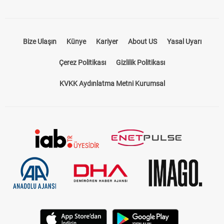
Bize Ulaşın
Künye
Kariyer
About US
Yasal Uyarı
Çerez Politikası
Gizlilik Politikası
KVKK Aydınlatma Metni Kurumsal