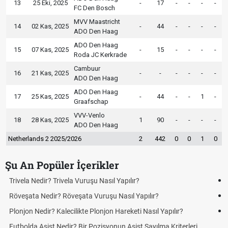
13
25 Eki, 2025
-
17
-
-
-
-
FC Den Bosch
MVV Maastricht
14
02 Kas, 2025
-
44
-
-
-
-
ADO Den Haag
ADO Den Haag
15
07 Kas, 2025
-
15
-
-
-
-
Roda JC Kerkrade
Cambuur
16
21 Kas, 2025
-
-
-
-
-
-
ADO Den Haag
ADO Den Haag
17
25 Kas, 2025
-
44
-
-
1
-
Graafschap
VVV-Venlo
18
28 Kas, 2025
1
90
-
-
-
-
ADO Den Haag
Netherlands 2 2025/2026
2
442
0
0
1
0
Şu An Popüler İçerikler
Bonservis Nedir? Futbolda Bonservis Sistemi Nasıl İşler?
Jübile Maçı Nedir? Futbolda Jübile Yapmak Ne Anlama Gelir?
Futbolda Averaj Nedir? Genel Averaj ve İkili Averaj Arasındaki
Farklar