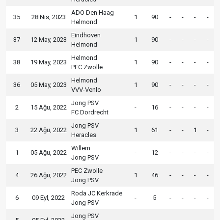
ADO Den Haag
35
28 Nis, 2023
1
90
-
-
-
-
Helmond
Eindhoven
37
12 May, 2023
1
90
-
-
-
-
Helmond
Helmond
38
19 May, 2023
1
90
-
-
-
-
PEC Zwolle
Helmond
36
05 May, 2023
1
90
-
-
-
-
VVV-Venlo
Jong PSV
2
15 Ağu, 2022
-
16
-
-
-
-
FC Dordrecht
Jong PSV
3
22 Ağu, 2022
1
61
-
-
1
-
Heracles
Willem
1
05 Ağu, 2022
-
12
-
-
-
-
Jong PSV
PEC Zwolle
4
26 Ağu, 2022
1
46
-
-
-
-
Jong PSV
Roda JC Kerkrade
6
09 Eyl, 2022
-
5
-
-
-
-
Jong PSV
Jong PSV