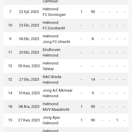
Cambuur
Helmond
7
22 Eyl, 2023
1
90
-
-
-
-
FC Groningen
Helmond
10
23 Eki, 2023
-
-
-
-
-
-
FC Dordrecht
Helmond
9
06 Eki, 2023
-
8
-
-
-
-
Jong FC Utrecht
Eindhoven
11
20 Eki, 2023
-
-
-
-
-
-
Helmond
Helmond
13
03 Kas, 2023
-
-
-
-
-
-
Telstar
NAC Breda
12
27 Eki, 2023
-
14
-
-
-
-
Helmond
Jong AZ Alkmaar
14
10 Kas, 2023
-
9
-
-
-
-
Helmond
Helmond
18
08 Ara, 2023
1
90
-
-
-
-
MVV Maastricht
Jong Ajax
15
27 Kas, 2023
1
90
-
-
1
-
Helmond
Helmond