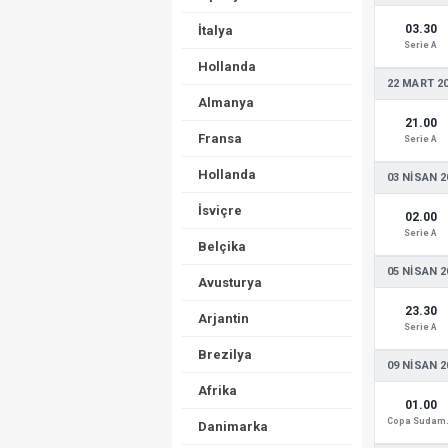
03.30
İtalya
Serie A
Hollanda
22 MART 2
Almanya
21.00
Fransa
Serie A
Hollanda
03 NISAN 2
İsviçre
02.00
Serie A
Belçika
05 NISAN 2
Avusturya
23.30
Arjantin
Serie A
Brezilya
09 NISAN 2
Afrika
01.00
Copa
Danimarka