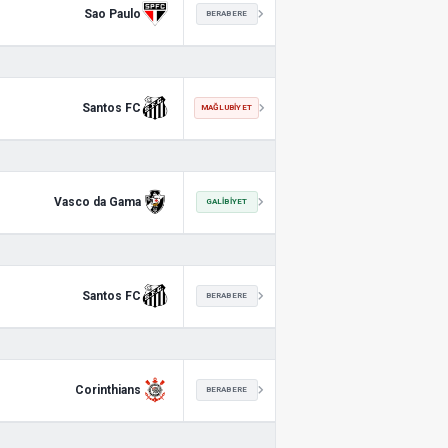
Sao Paulo
BERABERE
Santos FC
MAĞLUBIYET
Vasco da Gama
GALIBIYET
Santos FC
BERABERE
Corinthians
BERABERE