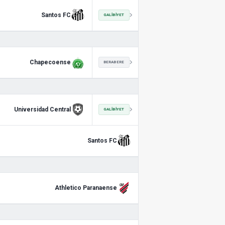
Santos FC
GALIBIYET
Chapecoense
BERABERE
Universidad Central
GALIBIYET
Santos FC
Athletico Paranaense