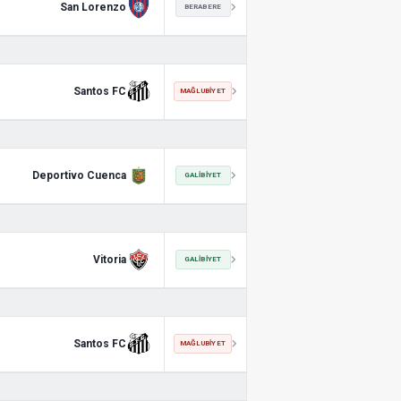
San Lorenzo
BERABERE
Santos FC
MAĞLUBIYET
Deportivo Cuenca
GALIBIYET
Vitoria
GALIBIYET
Santos FC
MAĞLUBIYET