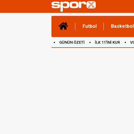
Futbol
Basketbol
GÜNÜN ÖZETİ
İLK 11'İNİ KUR
V
(YENİ) OYUNLAR
CANLI ANLATIM