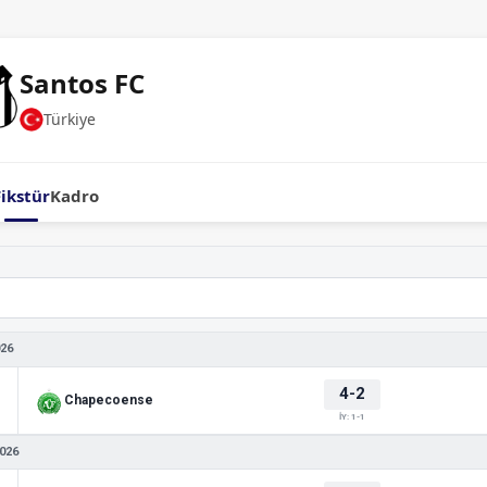
Santos FC
Türkiye
Fikstür
Kadro
026
4-2
Chapecoense
İY: 1-1
026