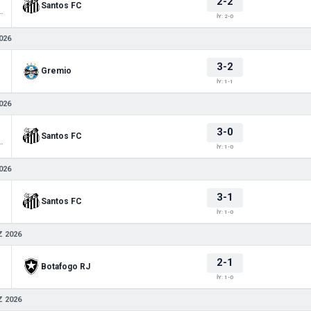
2-2
Santos FC
 Sudamericana
İY: 2-0
026
3-2
Gremio
İY: 1-1
026
3-0
Santos FC
 Sudamericana
İY: 1-0
026
3-1
Santos FC
İY: 1-0
 2026
2-1
Botafogo RJ
İY: 1-0
 2026