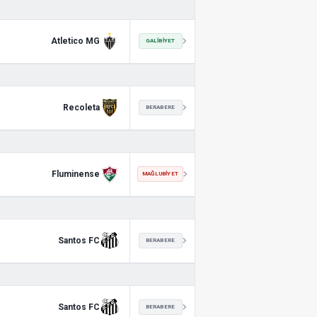
Atletico MG
GALIBIYET
Recoleta
BERABERE
Fluminense
MAĞLUBIYET
Santos FC
BERABERE
Santos FC
BERABERE