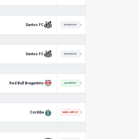
Santos FC
BERABERE
Santos FC
BERABERE
Red Bull Bragantino
GALIBIYET
Coritiba
MAĞLUBIYET