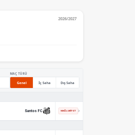
2026/2027
MAÇ TÜRÜ
Genel
İç Saha
Dış Saha
Santos FC
MAĞLUBIYET