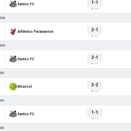
1-1
Santos FC
İY: 1-0
026
2-1
Athletico Paranaense
İY: 1-1
026
2-1
Santos FC
İY: 1-1
026
2-2
Mirassol
İY: 1-0
026
1-1
Santos FC
İY: 1-1
026