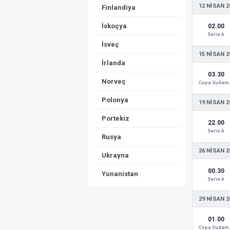
12 NISAN 2
Finlandiya
İskoçya
02.00
Serie A
İsveç
15 NISAN 2
İrlanda
03.30
Norveç
Copa
Polonya
19 NISAN 2
Portekiz
22.00
Serie A
Rusya
26 NISAN 2
Ukrayna
00.30
Yunanistan
Serie A
29 NISAN 2
01.00
Copa