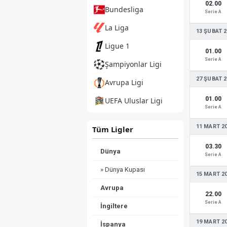
02.00
Bundesliga
Serie A
La Liga
13 ŞUBAT 2
Ligue 1
01.00
Serie A
Şampiyonlar Ligi
27 ŞUBAT 2
Avrupa Ligi
01.00
UEFA Uluslar Ligi
Serie A
11 MART 2
Tüm Ligler
03.30
Dünya
Serie A
» Dünya Kupası
15 MART 2
Avrupa
22.00
Serie A
İngiltere
19 MART 2
İspanya