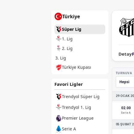
Türkiye
Süper Lig
1. Lig
2. Lig
Detay
3. Lig
Türkiye Kupası
TURNUVA
Favori Ligler
Trendyol Süper Lig
29 OCAK 2
Trendyol 1. Lig
02.00
Serie A
Premier League
05 ŞUBAT 2
Serie A