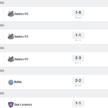
026
1-0
Santos FC
İY: 0-0
026
1-1
Santos FC
 Sudamericana
İY: 1-1
026
2-3
Santos FC
İY: 1-1
026
2-2
Bahia
İY: 0-2
026
1-1
San Lorenzo
 Sudamericana