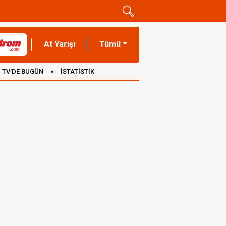
At Yarışı
Tümü
TV'DE BUGÜN
İSTATİSTİK