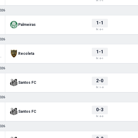
İY: 1-1
026
1-1
Palmeiras
İY: 0-1
026
1-1
Recoleta
 Sudamericana
İY: 0-1
026
2-0
Santos FC
İY: 1-0
026
0-3
Santos FC
İY: 0-3
026