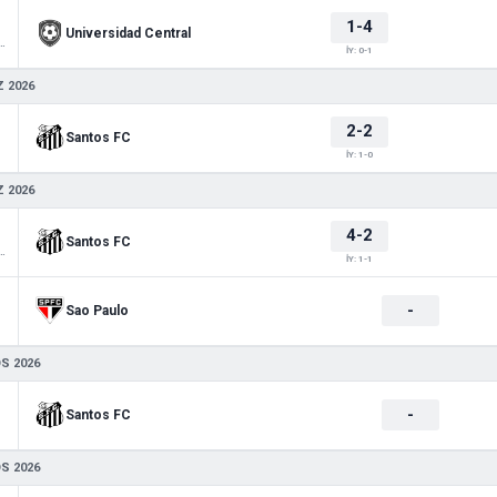
1-4
Universidad Central
 Sudamericana
İY: 0-1
 2026
2-2
Santos FC
İY: 1-0
 2026
4-2
Santos FC
 Sudamericana
İY: 1-1
-
Sao Paulo
S 2026
-
Santos FC
S 2026