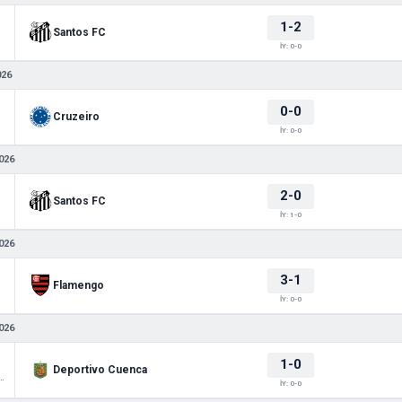
1-2
Santos FC
İY: 0-0
026
0-0
Cruzeiro
İY: 0-0
026
2-0
Santos FC
İY: 1-0
026
3-1
Flamengo
İY: 0-0
026
1-0
Deportivo Cuenca
 Sudamericana
İY: 0-0