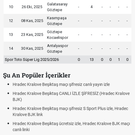
Galatasaray
10
26 Eki, 2025
-
4
-
-
-
-
Göztepe
Kasımpaşa
12
08 Kas, 2025
-
-
-
-
-
-
Göztepe
Göztepe
13
23 Kas, 2025
-
-
-
-
-
-
Kocaelispor
Antalyaspor
14
30 Kas, 2025
-
-
-
-
-
-
Göztepe
Spor Toto Süper Lig 2025/2026
0
13
0
0
1
0
Şu An Popüler İçerikler
Hradec Kralove Beşiktaş maçı şifresiz canlı yayın izle
Hradec Kralove Beşiktaş CANLI İZLE ŞİFRESİZ (Hradec Kralove
BJK)
Hradec Kralove Beşiktaş maçı şifresiz S Sport Plus izle, Hradec
Kralove BJK link
Hradec Kralove Beşiktaş ücretsiz izle, Hradec Kralove BJK maçı
canlı linki