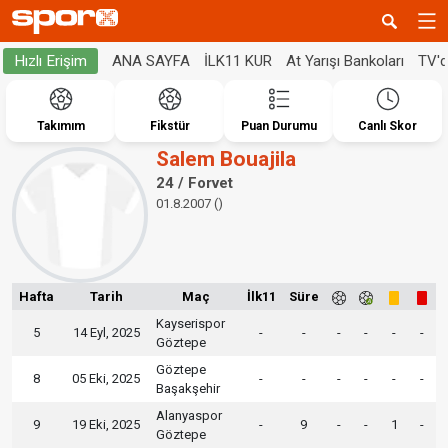
ANA SAYFA
İLK11 KUR
At Yarışı Bankoları
TV'
Hızlı Erişim
Takımım
Fikstür
Puan Durumu
Canlı Skor
Salem Bouajila
24 / Forvet
01.8.2007 ()
Hafta
Tarih
Maç
İlk11
Süre
Kayserispor
5
14 Eyl, 2025
-
-
-
-
-
-
Göztepe
Göztepe
8
05 Eki, 2025
-
-
-
-
-
-
Başakşehir
Alanyaspor
9
19 Eki, 2025
-
9
-
-
1
-
Göztepe