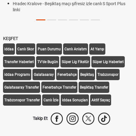
Hradec Kralove - Beşiktaş maçı şifresiz izle canlı S Sport Plus
linki
KEŞFET
iddaa
Canlı Skor
Puan Durumu
Canlı Anlatım
At Yarışı
Transfer Haberleri
TV'de Bugün
Süper Lig Fikstür
Süper Lig Haberleri
iddaa Programı
Galatasaray
Fenerbahçe
Beşiktaş
Trabzonspor
Galatasaray Transfer
Fenerbahçe Transfer
Beşiktaş Transfer
Trabzonspor Transfer
Canlı İzle
iddaa Sonuçları
Aktif Sayaç
Takip Et