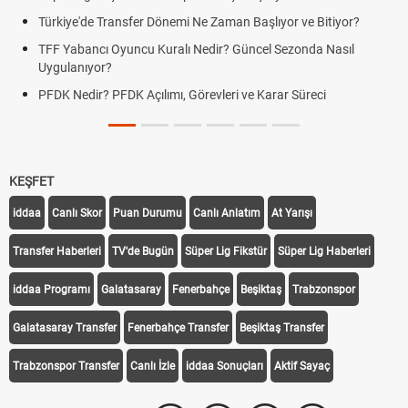
Türkiye'de Transfer Dönemi Ne Zaman Başlıyor ve Bitiyor?
TFF Yabancı Oyuncu Kuralı Nedir? Güncel Sezonda Nasıl
Uygulanıyor?
PFDK Nedir? PFDK Açılımı, Görevleri ve Karar Süreci
KEŞFET
iddaa
Canlı Skor
Puan Durumu
Canlı Anlatım
At Yarışı
Transfer Haberleri
TV'de Bugün
Süper Lig Fikstür
Süper Lig Haberleri
iddaa Programı
Galatasaray
Fenerbahçe
Beşiktaş
Trabzonspor
Galatasaray Transfer
Fenerbahçe Transfer
Beşiktaş Transfer
Trabzonspor Transfer
Canlı İzle
iddaa Sonuçları
Aktif Sayaç