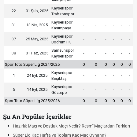
Kayserispor
22
01 Şub, 2025
-
-
-
-
-
-
Trabzonspor
Kayserispor
31
13 Nis, 2025
-
-
-
-
-
-
Kasımpaşa
Kayserispor
37
25 May, 2025
-
-
-
-
-
-
Bodrum FK
Samsunspor
38
01 Haz, 2025
-
-
-
-
-
-
Kayserispor
Spor Toto Süper Lig 2024/2025
0
0
0
0
0
0
Kayserispor
1
24 Eyl, 2025
-
-
-
-
-
-
Beşiktaş
Kayserispor
5
14 Eyl, 2025
-
-
-
-
-
-
Göztepe
Spor Toto Süper Lig 2025/2026
0
0
0
0
0
0
Şu An Popüler İçerikler
Hazırlık Maçı ve Dostluk Maçı Nedir? Resmî Maçlardan Farkları
Süper Lig Kaç Hafta ve Toplam Kaç Maç Oynanır?