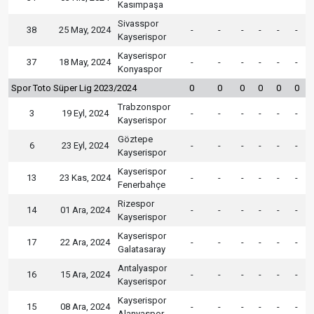
Kasımpaşa
Sivasspor
38
25 May, 2024
-
-
-
-
-
-
Kayserispor
Kayserispor
37
18 May, 2024
-
-
-
-
-
-
Konyaspor
Spor Toto Süper Lig 2023/2024
0
0
0
0
0
0
Trabzonspor
3
19 Eyl, 2024
-
-
-
-
-
-
Kayserispor
Göztepe
6
23 Eyl, 2024
-
-
-
-
-
-
Kayserispor
Kayserispor
13
23 Kas, 2024
-
-
-
-
-
-
Fenerbahçe
Rizespor
14
01 Ara, 2024
-
-
-
-
-
-
Kayserispor
Kayserispor
17
22 Ara, 2024
-
-
-
-
-
-
Galatasaray
Antalyaspor
16
15 Ara, 2024
-
-
-
-
-
-
Kayserispor
Kayserispor
15
08 Ara, 2024
-
-
-
-
-
-
Alanyaspor