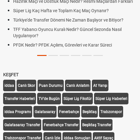
Hazırlık Maçı ve Dostluk Maçı Nedir? Resmî Maçlardan Farkları
Süper Lig Kaç Hafta ve Toplam Kaç Maç Oynanır?
Türkiye'de Transfer Dönemi Ne Zaman Başlıyor ve Bitiyor?
TFF Yabancı Oyuncu Kuralı Nedir? Güncel Sezonda Nasıl
Uygulanıyor?
PFDK Nedir? PFDK Açılımı, Görevleri ve Karar Süreci
KEŞFET
iddaa
Canlı Skor
Puan Durumu
Canlı Anlatım
At Yarışı
Transfer Haberleri
TV'de Bugün
Süper Lig Fikstür
Süper Lig Haberleri
iddaa Programı
Galatasaray
Fenerbahçe
Beşiktaş
Trabzonspor
Galatasaray Transfer
Fenerbahçe Transfer
Beşiktaş Transfer
Trabzonspor Transfer
Canlı İzle
iddaa Sonuçları
Aktif Sayaç