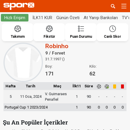
İLK11 KUR
Günün Özeti
At Yarışı Bankoları
TV'
Hızlı Erişim
Takımım
Fikstür
Puan Durumu
Canlı Skor
Robinho
9 / Forvet
31.7.1997 ()
Boy:
Kilo:
171
62
Hafta
Tarih
Maç
İlk11
Süre
V. Guimaraes
5
11 Oca, 2024
1
90
-
-
-
-
Penafiel
Portugal Cup 1 2023/2024
1
90
0
0
0
0
Şu An Popüler İçerikler