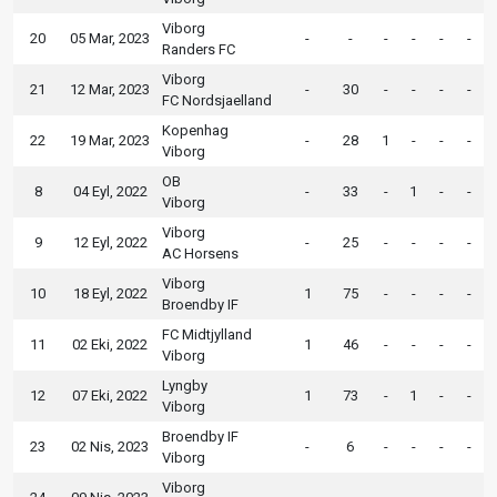
Viborg
20
05 Mar, 2023
-
-
-
-
-
-
Randers FC
Viborg
21
12 Mar, 2023
-
30
-
-
-
-
FC Nordsjaelland
Kopenhag
22
19 Mar, 2023
-
28
1
-
-
-
Viborg
OB
8
04 Eyl, 2022
-
33
-
1
-
-
Viborg
Viborg
9
12 Eyl, 2022
-
25
-
-
-
-
AC Horsens
Viborg
10
18 Eyl, 2022
1
75
-
-
-
-
Broendby IF
FC Midtjylland
11
02 Eki, 2022
1
46
-
-
-
-
Viborg
Lyngby
12
07 Eki, 2022
1
73
-
1
-
-
Viborg
Broendby IF
23
02 Nis, 2023
-
6
-
-
-
-
Viborg
Viborg