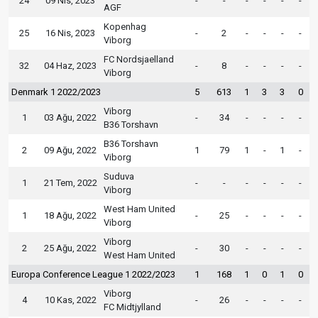
24
09 Nis, 2023
-
-
-
-
-
-
AGF
Kopenhag
25
16 Nis, 2023
-
2
-
-
-
-
Viborg
FC Nordsjaelland
32
04 Haz, 2023
-
8
-
-
-
-
Viborg
Denmark 1 2022/2023
5
613
1
3
3
0
Viborg
1
03 Ağu, 2022
-
34
-
-
-
-
B36 Torshavn
B36 Torshavn
2
09 Ağu, 2022
1
79
1
-
1
-
Viborg
Suduva
1
21 Tem, 2022
-
-
-
-
-
-
Viborg
West Ham United
1
18 Ağu, 2022
-
25
-
-
-
-
Viborg
Viborg
2
25 Ağu, 2022
-
30
-
-
-
-
West Ham United
Europa Conference League 1 2022/2023
1
168
1
0
1
0
Viborg
4
10 Kas, 2022
-
26
-
-
-
-
FC Midtjylland