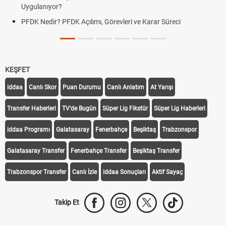
Uygulanıyor?
PFDK Nedir? PFDK Açılımı, Görevleri ve Karar Süreci
KEŞFET
iddaa
Canlı Skor
Puan Durumu
Canlı Anlatım
At Yarışı
Transfer Haberleri
TV'de Bugün
Süper Lig Fikstür
Süper Lig Haberleri
iddaa Programı
Galatasaray
Fenerbahçe
Beşiktaş
Trabzonspor
Galatasaray Transfer
Fenerbahçe Transfer
Beşiktaş Transfer
Trabzonspor Transfer
Canlı İzle
iddaa Sonuçları
Aktif Sayaç
Takip Et