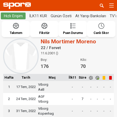
İLK11 KUR
Günün Özeti
At Yarışı Bankoları
TV'
Hızlı Erişim
Takımım
Fikstür
Puan Durumu
Canlı Skor
Nils Mortimer Moreno
22 / Forvet
11.6.2001 ()
Boy:
Kilo:
176
70
Hafta
Tarih
Maç
İlk11
Süre
Viborg
1
17 Tem, 2022
-
-
-
-
-
-
AaB
AGF
2
24 Tem, 2022
-
7
-
-
-
-
Viborg
Viborg
3
31 Tem, 2022
-
-
-
-
-
-
Kopenhag