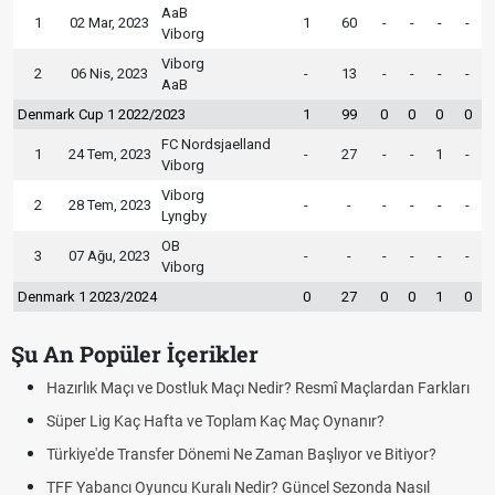
AaB
1
02 Mar, 2023
1
60
-
-
-
-
Viborg
Viborg
2
06 Nis, 2023
-
13
-
-
-
-
AaB
Denmark Cup 1 2022/2023
1
99
0
0
0
0
FC Nordsjaelland
1
24 Tem, 2023
-
27
-
-
1
-
Viborg
Viborg
2
28 Tem, 2023
-
-
-
-
-
-
Lyngby
OB
3
07 Ağu, 2023
-
-
-
-
-
-
Viborg
Denmark 1 2023/2024
0
27
0
0
1
0
Şu An Popüler İçerikler
Hazırlık Maçı ve Dostluk Maçı Nedir? Resmî Maçlardan Farkları
Süper Lig Kaç Hafta ve Toplam Kaç Maç Oynanır?
Türkiye'de Transfer Dönemi Ne Zaman Başlıyor ve Bitiyor?
TFF Yabancı Oyuncu Kuralı Nedir? Güncel Sezonda Nasıl