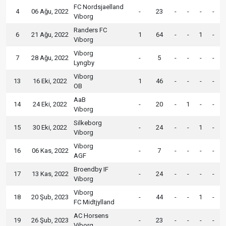
FC Nordsjaelland
4
06 Ağu, 2022
-
23
-
-
-
-
Viborg
Randers FC
6
21 Ağu, 2022
1
64
-
-
1
-
Viborg
Viborg
7
28 Ağu, 2022
-
5
-
-
-
-
Lyngby
Viborg
13
16 Eki, 2022
1
46
-
-
-
-
OB
AaB
14
24 Eki, 2022
-
20
-
1
-
-
Viborg
Silkeborg
15
30 Eki, 2022
-
24
-
-
1
-
Viborg
Viborg
16
06 Kas, 2022
-
7
-
-
-
-
AGF
Broendby IF
17
13 Kas, 2022
-
24
-
-
-
-
Viborg
Viborg
18
20 Şub, 2023
-
44
-
-
1
-
FC Midtjylland
AC Horsens
19
26 Şub, 2023
-
23
-
-
-
-
Viborg