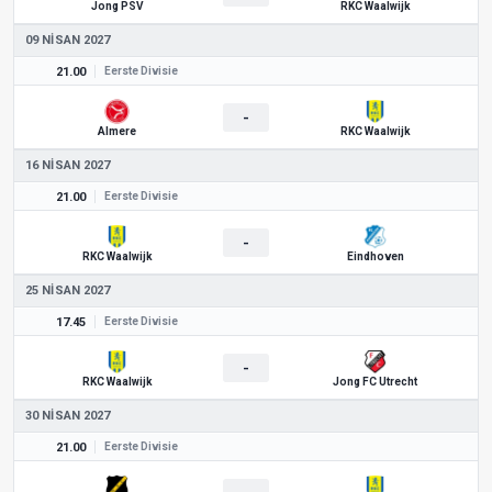
Jong PSV
RKC Waalwijk
09 NISAN 2027
21.00
Eerste Divisie
-
Almere
RKC Waalwijk
16 NISAN 2027
21.00
Eerste Divisie
-
RKC Waalwijk
Eindhoven
25 NISAN 2027
17.45
Eerste Divisie
-
RKC Waalwijk
Jong FC Utrecht
30 NISAN 2027
21.00
Eerste Divisie