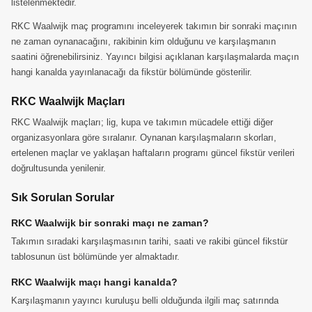
listelenmektedir.
RKC Waalwijk maç programını inceleyerek takımın bir sonraki maçının
ne zaman oynanacağını, rakibinin kim olduğunu ve karşılaşmanın
saatini öğrenebilirsiniz. Yayıncı bilgisi açıklanan karşılaşmalarda maçın
hangi kanalda yayınlanacağı da fikstür bölümünde gösterilir.
RKC Waalwijk Maçları
RKC Waalwijk maçları; lig, kupa ve takımın mücadele ettiği diğer
organizasyonlara göre sıralanır. Oynanan karşılaşmaların skorları,
ertelenen maçlar ve yaklaşan haftaların programı güncel fikstür verileri
doğrultusunda yenilenir.
Sık Sorulan Sorular
RKC Waalwijk bir sonraki maçı ne zaman?
Takımın sıradaki karşılaşmasının tarihi, saati ve rakibi güncel fikstür
tablosunun üst bölümünde yer almaktadır.
RKC Waalwijk maçı hangi kanalda?
Karşılaşmanın yayıncı kuruluşu belli olduğunda ilgili maç satırında