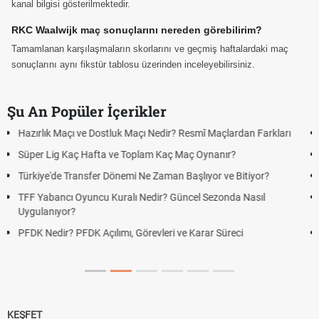
kanal bilgisi gösterilmektedir.
RKC Waalwijk maç sonuçlarını nereden görebilirim?
Tamamlanan karşılaşmaların skorlarını ve geçmiş haftalardaki maç
sonuçlarını aynı fikstür tablosu üzerinden inceleyebilirsiniz.
Şu An Popüler İçerikler
ı
Puan Durumunda AG, OM ve Diğer Kısaltmalar Ne Anlama Gelir?
Skor Ne Demek? Sporda Skor ve Sonuç Kavramları
Futbol Nasıl Oynanır? Temel Futbol Kuralları
Deplasman Golü Kuralı Nedir? Hangi Organizasyonlarda
Uygulanıyor?
DGS Sonuçları Ne Zaman Açıklanacak 2026? ÖSYM Sonuç
Tarihini Duyurdu
KEŞFET