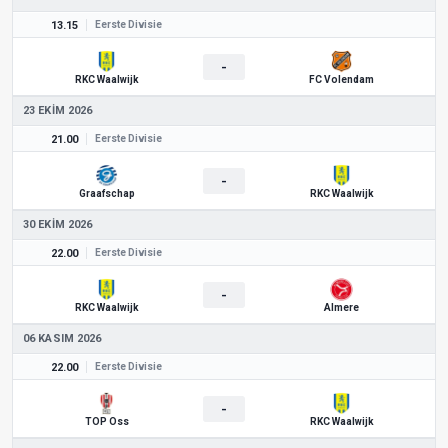
13.15
Eerste Divisie
-
RKC Waalwijk
FC Volendam
23 EKIM 2026
21.00
Eerste Divisie
-
Graafschap
RKC Waalwijk
30 EKIM 2026
22.00
Eerste Divisie
-
RKC Waalwijk
Almere
06 KASIM 2026
22.00
Eerste Divisie
-
TOP Oss
RKC Waalwijk