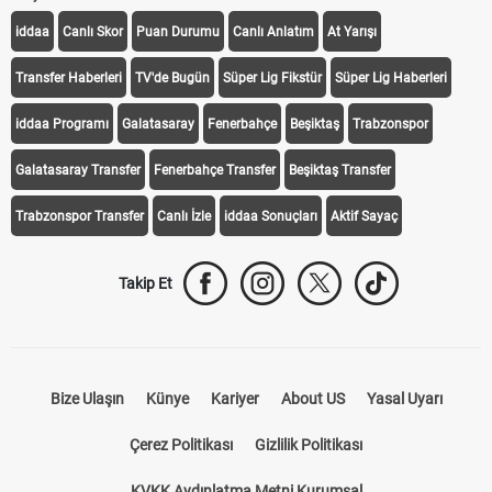
iddaa
Canlı Skor
Puan Durumu
Canlı Anlatım
At Yarışı
Transfer Haberleri
TV'de Bugün
Süper Lig Fikstür
Süper Lig Haberleri
iddaa Programı
Galatasaray
Fenerbahçe
Beşiktaş
Trabzonspor
Galatasaray Transfer
Fenerbahçe Transfer
Beşiktaş Transfer
Trabzonspor Transfer
Canlı İzle
iddaa Sonuçları
Aktif Sayaç
Takip Et
Bize Ulaşın
Künye
Kariyer
About US
Yasal Uyarı
Çerez Politikası
Gizlilik Politikası
KVKK Aydınlatma Metni Kurumsal