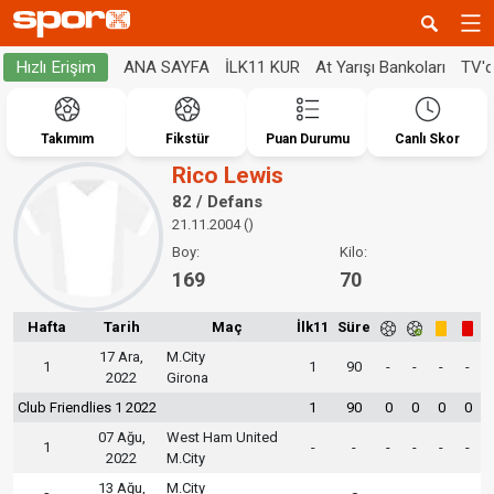
ANA SAYFA
İLK11 KUR
At Yarışı Bankoları
TV'
Hızlı Erişim
Takımım
Fikstür
Puan Durumu
Canlı Skor
Rico Lewis
82 / Defans
21.11.2004 ()
Boy:
Kilo:
169
70
Hafta
Tarih
Maç
İlk11
Süre
17 Ara,
M.City
1
1
90
-
-
-
-
2022
Girona
Club Friendlies 1 2022
1
90
0
0
0
0
07 Ağu,
West Ham United
1
-
-
-
-
-
-
2022
M.City
13 Ağu,
M.City