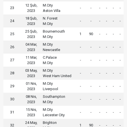
12 Şub,
M.City
23
-
-
-
-
-
-
2023
Aston Villa
18 Şub,
N. Forest
24
-
-
-
-
-
-
2023
M.City
25 Şub,
Bournemouth
25
1
90
-
-
-
-
2023
M.City
04 Mar,
M.City
26
-
-
-
-
-
-
2023
Newcastle
11 Mar,
C.Palace
27
-
-
-
-
-
-
2023
M.City
03 May,
M.City
28
-
-
-
-
-
-
2023
West Ham United
01 Nis,
M.City
29
-
-
-
-
-
-
2023
Liverpool
08 Nis,
Southampton
30
-
-
-
-
-
-
2023
M.City
15 Nis,
M.City
31
-
-
-
-
-
-
2023
Leicester City
24 May,
Brighton
32
1
90
-
-
-
-