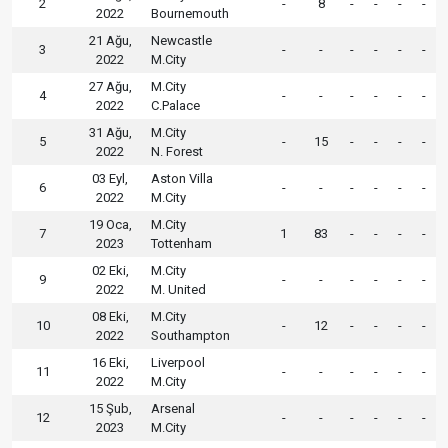
2
-
8
-
-
-
-
2022
Bournemouth
21 Ağu,
Newcastle
3
-
-
-
-
-
-
2022
M.City
27 Ağu,
M.City
4
-
-
-
-
-
-
2022
C.Palace
31 Ağu,
M.City
5
-
15
-
-
-
-
2022
N. Forest
03 Eyl,
Aston Villa
6
-
-
-
-
-
-
2022
M.City
19 Oca,
M.City
7
1
83
-
-
-
-
2023
Tottenham
02 Eki,
M.City
9
-
-
-
-
-
-
2022
M. United
08 Eki,
M.City
10
-
12
-
-
-
-
2022
Southampton
16 Eki,
Liverpool
11
-
-
-
-
-
-
2022
M.City
15 Şub,
Arsenal
12
-
-
-
-
-
-
2023
M.City