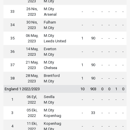
2023
M.City
26 Nis,
M.City
33
-
-
-
-
-
-
2023
Arsenal
30 Nis,
Fulham
34
-
-
-
-
-
-
2023
M.City
06 May,
M.City
35
1
90
-
-
-
-
2023
Leeds United
14 May,
Everton
36
-
-
-
-
-
-
2023
M.City
21 May,
M.City
37
1
90
-
-
-
-
2023
Chelsea
28 May,
Brentford
38
1
90
-
-
-
-
2023
M.City
England 1 2022/2023
10
903
0
0
1
0
06 Eyl,
Sevilla
1
-
-
-
-
-
-
2022
M.City
05 Eki,
M.City
3
-
33
-
-
-
-
2022
Kopenhag
11 Eki,
Kopenhag
4
-
-
-
-
-
-
2022
M.City