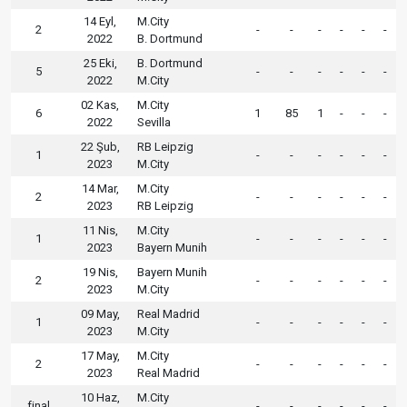
14 Eyl,
M.City
2
-
-
-
-
-
-
2022
B. Dortmund
25 Eki,
B. Dortmund
5
-
-
-
-
-
-
2022
M.City
02 Kas,
M.City
6
1
85
1
-
-
-
2022
Sevilla
22 Şub,
RB Leipzig
1
-
-
-
-
-
-
2023
M.City
14 Mar,
M.City
2
-
-
-
-
-
-
2023
RB Leipzig
11 Nis,
M.City
1
-
-
-
-
-
-
2023
Bayern Munih
19 Nis,
Bayern Munih
2
-
-
-
-
-
-
2023
M.City
09 May,
Real Madrid
1
-
-
-
-
-
-
2023
M.City
17 May,
M.City
2
-
-
-
-
-
-
2023
Real Madrid
10 Haz,
M.City
final
-
-
-
-
-
-