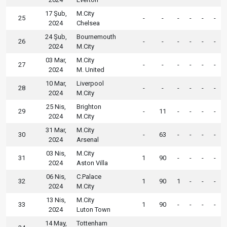
17 Şub,
M.City
25
-
-
-
-
-
-
2024
Chelsea
24 Şub,
Bournemouth
26
-
-
-
-
-
-
2024
M.City
03 Mar,
M.City
27
-
-
-
-
-
-
2024
M. United
10 Mar,
Liverpool
28
-
-
-
-
-
-
2024
M.City
25 Nis,
Brighton
29
-
11
-
-
-
-
2024
M.City
31 Mar,
M.City
30
-
63
-
-
-
-
2024
Arsenal
03 Nis,
M.City
31
1
90
-
-
-
-
2024
Aston Villa
06 Nis,
C.Palace
32
1
90
1
-
-
-
2024
M.City
13 Nis,
M.City
33
1
90
-
-
-
-
2024
Luton Town
14 May,
Tottenham