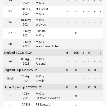
34
-
-
-
-
-
-
2024
M.City
28 Nis,
N. Forest
35
-
-
-
-
-
-
2024
M.City
04 May,
M.City
36
-
-
-
-
-
-
2024
Wolves
11 May,
Fulham
37
-
8
-
-
-
-
2024
M.City
19 May,
M.City
38
-
-
-
-
-
-
2024
West Ham United
England 1 2023/2024
8
805
2
0
1
0
06 Ağu,
M.City
Final
-
-
-
-
-
-
2023
Arsenal
England Cup 4 2022/2023
0
0
0
0
0
0
16 Ağu,
M.City
final
-
-
-
-
-
-
2023
Sevilla
UEFA Supercup 1 2022/2023
0
0
0
0
0
0
19 Eyl,
M.City
1
-
6
-
-
-
-
2023
FK Crvena Zvezda
04 Eki,
RB Leipzig