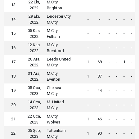
22 Eki,
M.City
13
-
-
-
-
-
-
2022
Brighton
29 Eki,
Leicester City
14
-
-
-
-
-
-
2022
M.City
05 Kas,
M.City
15
-
-
-
-
-
-
2022
Fulham
12 Kas,
M.City
16
-
-
-
-
-
-
2022
Brentford
28 Ara,
Leeds United
17
1
68
-
-
1
-
2022
M.City
31 Ara,
M.City
18
1
87
-
-
-
-
2022
Everton
05 Oca,
Chelsea
19
-
44
-
-
-
-
2023
M.City
14 Oca,
M. United
20
-
-
-
-
-
-
2023
M.City
22 Oca,
M.City
21
1
46
-
-
-
-
2023
Wolves
05 Şub,
Tottenham
22
1
90
-
-
-
-
2023
M.City