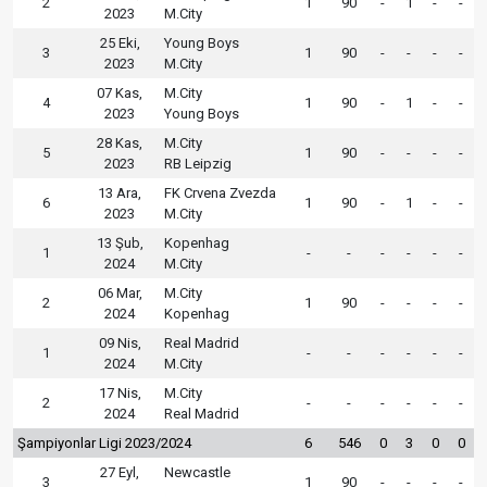
2
1
90
-
1
-
-
2023
M.City
25 Eki,
Young Boys
3
1
90
-
-
-
-
2023
M.City
07 Kas,
M.City
4
1
90
-
1
-
-
2023
Young Boys
28 Kas,
M.City
5
1
90
-
-
-
-
2023
RB Leipzig
13 Ara,
FK Crvena Zvezda
6
1
90
-
1
-
-
2023
M.City
13 Şub,
Kopenhag
1
-
-
-
-
-
-
2024
M.City
06 Mar,
M.City
2
1
90
-
-
-
-
2024
Kopenhag
09 Nis,
Real Madrid
1
-
-
-
-
-
-
2024
M.City
17 Nis,
M.City
2
-
-
-
-
-
-
2024
Real Madrid
Şampiyonlar Ligi 2023/2024
6
546
0
3
0
0
27 Eyl,
Newcastle
3
1
90
-
-
-
-