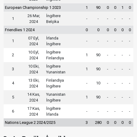
European Championship 1 2023
1
90
0
0
1
0
26 Mar,
İngiltere
1
-
-
-
-
-
-
2024
Belçika
Friendlies 1 2024
0
0
0
0
0
0
07 Eyl,
İrlanda
1
-
-
-
-
-
-
2024
İngiltere
10 Eyl,
İngiltere
2
1
90
-
-
-
-
2024
Finlandiya
10 Eki,
İngiltere
3
1
90
-
-
-
-
2024
Yunanistan
13 Eki,
Finlandiya
4
-
10
-
-
-
-
2024
İngiltere
14 Kas,
Yunanistan
5
1
90
-
-
-
-
2024
İngiltere
17 Kas,
İngiltere
6
-
-
-
-
-
-
2024
İrlanda
Nations League 2 2024/2025
3
280
0
0
0
0