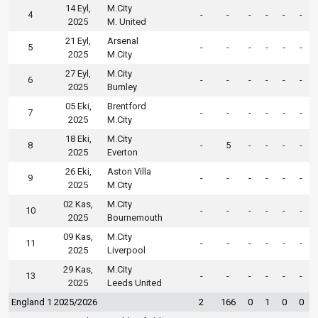
14 Eyl,
M.City
4
-
-
-
-
-
-
2025
M. United
21 Eyl,
Arsenal
5
-
-
-
-
-
-
2025
M.City
27 Eyl,
M.City
6
-
-
-
-
-
-
2025
Burnley
05 Eki,
Brentford
7
-
-
-
-
-
-
2025
M.City
18 Eki,
M.City
8
-
5
-
-
-
-
2025
Everton
26 Eki,
Aston Villa
9
-
-
-
-
-
-
2025
M.City
02 Kas,
M.City
10
-
-
-
-
-
-
2025
Bournemouth
09 Kas,
M.City
11
-
-
-
-
-
-
2025
Liverpool
29 Kas,
M.City
13
-
-
-
-
-
-
2025
Leeds United
England 1 2025/2026
2
166
0
1
0
0