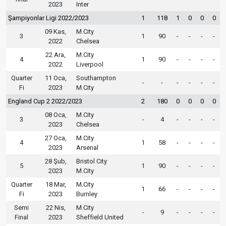
2023
Inter
Şampiyonlar Ligi 2022/2023
1
118
1
0
0
0
09 Kas,
M.City
3
1
90
-
-
-
-
2022
Chelsea
22 Ara,
M.City
4
1
90
-
-
-
-
2022
Liverpool
Quarter
11 Oca,
Southampton
-
-
-
-
-
-
Fi
2023
M.City
England Cup 2 2022/2023
2
180
0
0
0
0
08 Oca,
M.City
3
-
4
-
-
-
-
2023
Chelsea
27 Oca,
M.City
4
1
58
-
-
-
-
2023
Arsenal
28 Şub,
Bristol City
5
1
90
-
-
-
-
2023
M.City
Quarter
18 Mar,
M.City
1
66
-
-
-
-
Fi
2023
Burnley
Semi
22 Nis,
M.City
-
9
-
-
-
-
Final
2023
Sheffield United