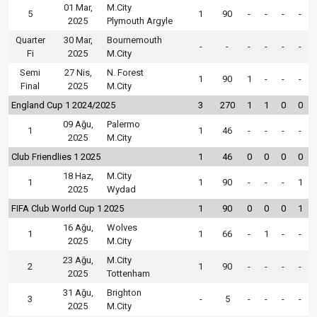
01 Mar,
M.City
5
1
90
-
-
-
-
2025
Plymouth Argyle
Quarter
30 Mar,
Bournemouth
-
-
-
-
-
-
Fi
2025
M.City
Semi
27 Nis,
N. Forest
1
90
1
-
-
-
Final
2025
M.City
England Cup 1 2024/2025
3
270
1
1
0
0
09 Ağu,
Palermo
1
1
46
-
-
-
-
2025
M.City
Club Friendlies 1 2025
1
46
0
0
0
0
18 Haz,
M.City
1
1
90
-
-
-
1
2025
Wydad
FIFA Club World Cup 1 2025
1
90
0
0
0
1
16 Ağu,
Wolves
1
1
66
-
1
-
-
2025
M.City
23 Ağu,
M.City
2
1
90
-
-
-
-
2025
Tottenham
31 Ağu,
Brighton
3
-
5
-
-
-
-
2025
M.City