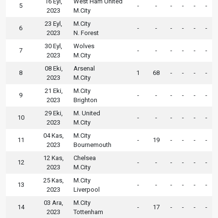
16 Eyl,
West Ham United
5
-
-
-
-
-
-
2023
M.City
23 Eyl,
M.City
6
-
-
-
-
-
-
2023
N. Forest
30 Eyl,
Wolves
7
-
-
-
-
-
-
2023
M.City
08 Eki,
Arsenal
8
1
68
-
-
-
-
2023
M.City
21 Eki,
M.City
9
-
-
-
-
-
-
2023
Brighton
29 Eki,
M. United
10
-
-
-
-
-
-
2023
M.City
04 Kas,
M.City
11
-
19
-
-
-
-
2023
Bournemouth
12 Kas,
Chelsea
12
-
-
-
-
-
-
2023
M.City
25 Kas,
M.City
13
-
-
-
-
-
-
2023
Liverpool
03 Ara,
M.City
14
-
17
-
-
-
-
2023
Tottenham