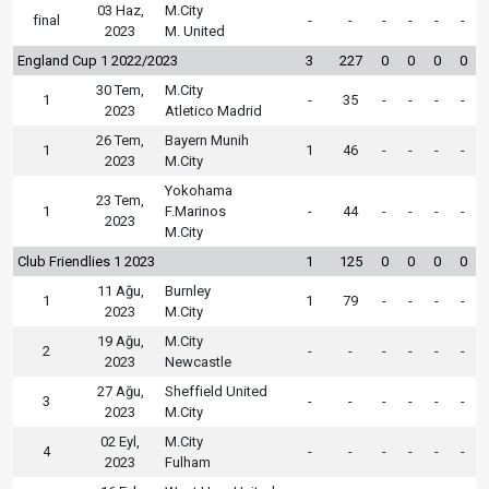
03 Haz,
M.City
final
-
-
-
-
-
-
2023
M. United
England Cup 1 2022/2023
3
227
0
0
0
0
30 Tem,
M.City
1
-
35
-
-
-
-
2023
Atletico Madrid
26 Tem,
Bayern Munih
1
1
46
-
-
-
-
2023
M.City
Yokohama
23 Tem,
1
F.Marinos
-
44
-
-
-
-
2023
M.City
Club Friendlies 1 2023
1
125
0
0
0
0
11 Ağu,
Burnley
1
1
79
-
-
-
-
2023
M.City
19 Ağu,
M.City
2
-
-
-
-
-
-
2023
Newcastle
27 Ağu,
Sheffield United
3
-
-
-
-
-
-
2023
M.City
02 Eyl,
M.City
4
-
-
-
-
-
-
2023
Fulham