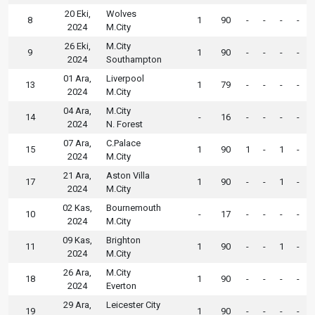
20 Eki,
Wolves
8
1
90
-
-
-
-
2024
M.City
26 Eki,
M.City
9
1
90
-
-
-
-
2024
Southampton
01 Ara,
Liverpool
13
1
79
-
-
-
-
2024
M.City
04 Ara,
M.City
14
-
16
-
-
-
-
2024
N. Forest
07 Ara,
C.Palace
15
1
90
1
-
1
-
2024
M.City
21 Ara,
Aston Villa
17
1
90
-
-
1
-
2024
M.City
02 Kas,
Bournemouth
10
-
17
-
-
-
-
2024
M.City
09 Kas,
Brighton
11
1
90
-
-
1
-
2024
M.City
26 Ara,
M.City
18
1
90
-
-
-
-
2024
Everton
29 Ara,
Leicester City
19
1
90
-
-
-
-