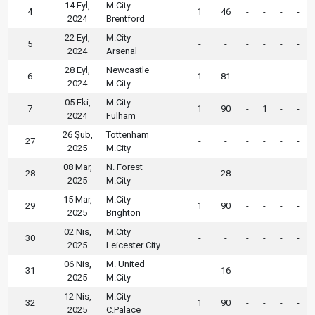
14 Eyl,
M.City
4
1
46
-
-
-
-
2024
Brentford
22 Eyl,
M.City
5
-
-
-
-
-
-
2024
Arsenal
28 Eyl,
Newcastle
6
1
81
-
-
-
-
2024
M.City
05 Eki,
M.City
7
1
90
-
1
-
-
2024
Fulham
26 Şub,
Tottenham
27
-
-
-
-
-
-
2025
M.City
08 Mar,
N. Forest
28
-
28
-
-
-
-
2025
M.City
15 Mar,
M.City
29
1
90
-
-
-
-
2025
Brighton
02 Nis,
M.City
30
-
-
-
-
-
-
2025
Leicester City
06 Nis,
M. United
31
-
16
-
-
-
-
2025
M.City
12 Nis,
M.City
32
1
90
-
-
-
-
2025
C.Palace