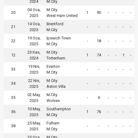
2024
M.City
04 Oca,
M.City
20
1
90
-
-
-
-
2025
West Ham United
14 Oca,
Brentford
21
-
-
-
-
-
-
2025
M.City
19 Oca,
Ipswich Town
22
-
18
-
-
-
-
2025
M.City
23 Kas,
M.City
12
1
74
-
-
1
-
2024
Tottenham
19 Nis,
Everton
33
-
-
-
-
-
-
2025
M.City
22 Nis,
M.City
34
-
-
-
-
-
-
2025
Aston Villa
02 May,
M.City
35
-
6
-
-
-
-
2025
Wolves
10 May,
Southampton
36
1
76
-
-
-
-
2025
M.City
25 May,
Fulham
38
-
-
-
-
-
-
2025
M.City
25 Oca,
M.City