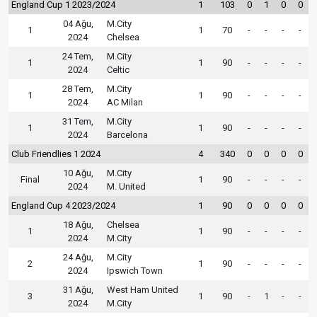
England Cup 1 2023/2024
1
103
0
1
0
0
04 Ağu,
M.City
1
1
70
-
-
-
-
2024
Chelsea
24 Tem,
M.City
1
1
90
-
-
-
-
2024
Celtic
28 Tem,
M.City
1
1
90
-
-
-
-
2024
AC Milan
31 Tem,
M.City
1
1
90
-
-
-
-
2024
Barcelona
Club Friendlies 1 2024
4
340
0
0
0
0
10 Ağu,
M.City
Final
1
90
-
-
-
-
2024
M. United
England Cup 4 2023/2024
1
90
0
0
0
0
18 Ağu,
Chelsea
1
1
90
-
-
-
-
2024
M.City
24 Ağu,
M.City
2
1
90
-
-
-
-
2024
Ipswich Town
31 Ağu,
West Ham United
3
1
90
-
1
-
-
2024
M.City