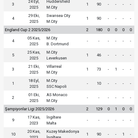
24 Eyl,
Huddersfield
3
1
90
-
-
-
-
2025
M.City
29 Eki,
Swansea City
4
1
90
-
-
-
-
2025
M.City
England Cup 2 2025/2026
2
180
0
0
0
0
05 Kas,
M.City
4
-
-
-
-
-
-
2025
B. Dortmund
25 Kas,
M.City
5
1
46
-
-
-
-
2025
Leverkusen
21 Eki,
Villarreal
3
1
73
-
1
-
-
2025
M.City
18 Eyl,
M.City
1
-
10
-
-
-
-
2025
SSC Napoli
01 Eki,
AS Monaco
2
-
-
-
-
-
-
2025
M.City
Şampiyonlar Ligi 2025/2026
2
129
0
1
0
0
17 Kas,
İngiltere
9
-
-
-
-
-
-
2023
Malta
20 Kas,
Kuzey Makedonya
10
1
90
-
-
1
-
2023
İngiltere