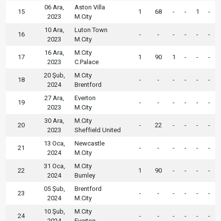
06 Ara,
Aston Villa
15
1
68
-
-
1
-
2023
M.City
10 Ara,
Luton Town
16
-
-
-
-
-
-
2023
M.City
16 Ara,
M.City
17
1
90
1
-
-
-
2023
C.Palace
20 Şub,
M.City
18
-
-
-
-
-
-
2024
Brentford
27 Ara,
Everton
19
-
-
-
-
-
-
2023
M.City
30 Ara,
M.City
20
-
22
-
-
-
-
2023
Sheffield United
13 Oca,
Newcastle
21
-
-
-
-
-
-
2024
M.City
31 Oca,
M.City
22
1
90
-
-
-
-
2024
Burnley
05 Şub,
Brentford
23
-
-
-
-
-
-
2024
M.City
10 Şub,
M.City
24
-
-
-
-
-
-
2024
Everton