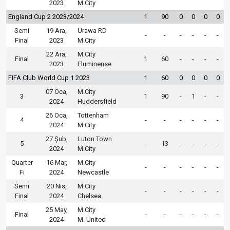
2023
M.City
England Cup 2 2023/2024
1
90
0
0
0
0
Semi
19 Ara,
Urawa RD
-
-
-
-
-
-
Final
2023
M.City
22 Ara,
M.City
Final
1
60
-
-
-
-
2023
Fluminense
FIFA Club World Cup 1 2023
1
60
0
0
0
0
07 Oca,
M.City
3
1
90
-
1
-
-
2024
Huddersfield
26 Oca,
Tottenham
4
-
-
-
-
-
-
2024
M.City
27 Şub,
Luton Town
5
-
13
-
-
-
-
2024
M.City
Quarter
16 Mar,
M.City
-
-
-
-
-
-
Fi
2024
Newcastle
Semi
20 Nis,
M.City
-
-
-
-
-
-
Final
2024
Chelsea
25 May,
M.City
Final
-
-
-
-
-
-
2024
M. United