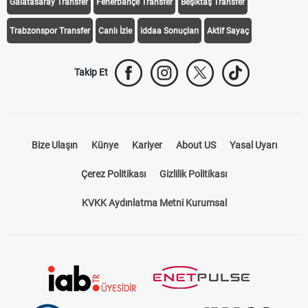
Galatasaray Transfer
Fenerbahçe Transfer
Beşiktaş Transfer
Trabzonspor Transfer
Canlı İzle
iddaa Sonuçları
Aktif Sayaç
Takip Et
Bize Ulaşın
Künye
Kariyer
About US
Yasal Uyarı
Çerez Politikası
Gizlilik Politikası
KVKK Aydınlatma Metni Kurumsal