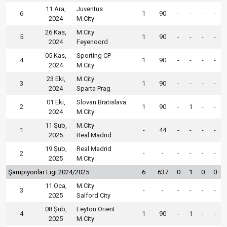
11 Ara,
Juventus
6
1
90
-
-
-
-
2024
M.City
26 Kas,
M.City
5
1
90
-
-
-
-
2024
Feyenoord
05 Kas,
Sporting CP
4
1
90
-
-
-
-
2024
M.City
23 Eki,
M.City
3
1
90
-
-
-
-
2024
Sparta Prag
01 Eki,
Slovan Bratislava
2
1
90
-
1
-
-
2024
M.City
11 Şub,
M.City
1
-
44
-
-
-
-
2025
Real Madrid
19 Şub,
Real Madrid
2
-
-
-
-
-
-
2025
M.City
Şampiyonlar Ligi 2024/2025
6
637
0
1
0
0
11 Oca,
M.City
3
-
-
-
-
-
-
2025
Salford City
08 Şub,
Leyton Orient
4
1
90
-
1
-
-
2025
M.City