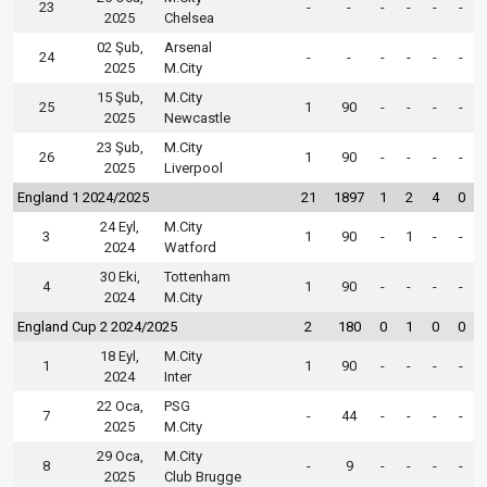
23
-
-
-
-
-
-
2025
Chelsea
02 Şub,
Arsenal
24
-
-
-
-
-
-
2025
M.City
15 Şub,
M.City
25
1
90
-
-
-
-
2025
Newcastle
23 Şub,
M.City
26
1
90
-
-
-
-
2025
Liverpool
England 1 2024/2025
21
1897
1
2
4
0
24 Eyl,
M.City
3
1
90
-
1
-
-
2024
Watford
30 Eki,
Tottenham
4
1
90
-
-
-
-
2024
M.City
England Cup 2 2024/2025
2
180
0
1
0
0
18 Eyl,
M.City
1
1
90
-
-
-
-
2024
Inter
22 Oca,
PSG
7
-
44
-
-
-
-
2025
M.City
29 Oca,
M.City
8
-
9
-
-
-
-
2025
Club Brugge