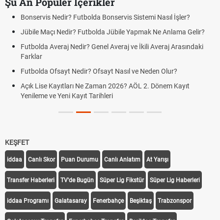
Şu An Popüler İçerikler
Bonservis Nedir? Futbolda Bonservis Sistemi Nasıl İşler?
Jübile Maçı Nedir? Futbolda Jübile Yapmak Ne Anlama Gelir?
Futbolda Averaj Nedir? Genel Averaj ve İkili Averaj Arasındaki
Farklar
Futbolda Ofsayt Nedir? Ofsayt Nasıl ve Neden Olur?
Açık Lise Kayıtları Ne Zaman 2026? AÖL 2. Dönem Kayıt
Yenileme ve Yeni Kayıt Tarihleri
KEŞFET
iddaa
Canlı Skor
Puan Durumu
Canlı Anlatım
At Yarışı
Transfer Haberleri
TV'de Bugün
Süper Lig Fikstür
Süper Lig Haberleri
iddaa Programı
Galatasaray
Fenerbahçe
Beşiktaş
Trabzonspor