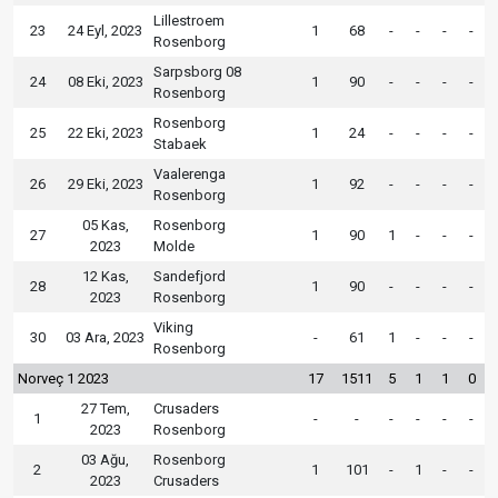
Lillestroem
23
24 Eyl, 2023
1
68
-
-
-
-
Rosenborg
Sarpsborg 08
24
08 Eki, 2023
1
90
-
-
-
-
Rosenborg
Rosenborg
25
22 Eki, 2023
1
24
-
-
-
-
Stabaek
Vaalerenga
26
29 Eki, 2023
1
92
-
-
-
-
Rosenborg
05 Kas,
Rosenborg
27
1
90
1
-
-
-
2023
Molde
12 Kas,
Sandefjord
28
1
90
-
-
-
-
2023
Rosenborg
Viking
30
03 Ara, 2023
-
61
1
-
-
-
Rosenborg
Norveç 1 2023
17
1511
5
1
1
0
27 Tem,
Crusaders
1
-
-
-
-
-
-
2023
Rosenborg
03 Ağu,
Rosenborg
2
1
101
-
1
-
-
2023
Crusaders