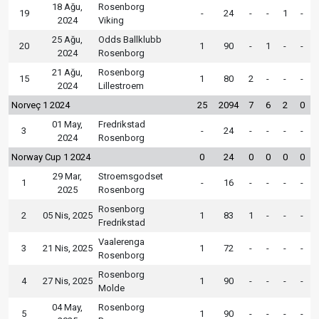
18 Ağu,
Rosenborg
19
-
24
-
-
1
-
2024
Viking
25 Ağu,
Odds Ballklubb
20
1
90
-
1
-
-
2024
Rosenborg
21 Ağu,
Rosenborg
15
1
80
2
-
-
-
2024
Lillestroem
Norveç 1 2024
25
2094
7
6
2
0
01 May,
Fredrikstad
3
-
24
-
-
-
-
2024
Rosenborg
Norway Cup 1 2024
0
24
0
0
0
0
29 Mar,
Stroemsgodset
1
-
16
-
-
-
-
2025
Rosenborg
Rosenborg
2
05 Nis, 2025
1
83
1
-
-
-
Fredrikstad
Vaalerenga
3
21 Nis, 2025
1
72
-
-
-
-
Rosenborg
Rosenborg
4
27 Nis, 2025
1
90
-
-
-
-
Molde
04 May,
Rosenborg
5
1
90
-
-
-
-