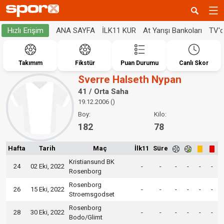
ANA SAYFA
İLK11 KUR
At Yarışı Bankoları
TV'
Hızlı Erişim
Takımım
Fikstür
Puan Durumu
Canlı Skor
Sverre Halseth Nypan
41 / Orta Saha
19.12.2006 ()
Boy:
Kilo:
182
78
Hafta
Tarih
Maç
İlk11
Süre
Kristiansund BK
24
02 Eki, 2022
-
-
-
-
-
-
Rosenborg
Rosenborg
26
15 Eki, 2022
-
-
-
-
-
-
Stroemsgodset
Rosenborg
28
30 Eki, 2022
-
-
-
-
-
-
Bodo/Glimt