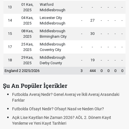
01 Kas,
Watford
13
-
-
-
-
-
-
2025
Middlesbrough
04 Kas,
Leicester City
14
-
27
-
-
-
-
2025
Middlesbrough
08 Kas,
Middlesbrough
15
-
30
-
-
-
-
2025
Birmingham City
25 Kas,
Middlesbrough
17
-
-
-
-
-
-
2025
Coventry City
29 Kas,
Middlesbrough
18
-
19
-
-
-
-
2025
Derby County
England 2 2025/2026
3
444
0
0
0
0
Şu An Popüler İçerikler
j Arasındaki
Fındık Fiyatı Açıklandı mı? 2026 TMO Fındık Alım Fiyat
Oldu mu?
ur?
Sigaraya Zam Mı Geldi? Güncel JTI Sigara Fiyatları 
m Kayıt
FENERBAHÇE STURM GRAZ CANLI İZLE ŞİFRESİZ 
GRAZ)