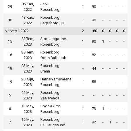
06 Kas,
Jerv
29
1
90
-
-
-
-
2022
Rosenborg
13 Kas,
Rosenborg
30
1
90
-
-
-
-
2022
Sarpsborg 08
Norveç 1 2022
2
180
0
0
0
0
23 Tem,
Stroemsgodset
15
1
90
1
-
-
-
2023
Rosenborg
30 Tem,
Rosenborg
16
1
82
-
-
-
-
2023
Odds Ballklubb
03 May,
Rosenborg
18
-
44
-
-
-
-
2023
Brann
20 Ağu,
Hamarkameratene
19
1
58
-
-
-
-
2023
Rosenborg
06 May,
Rosenborg
5
-
-
-
-
-
-
2023
Vaalerenga
13 May,
Bodo/Glimt
6
1
73
1
-
-
-
2023
Rosenborg
16 May,
Rosenborg
7
1
82
-
1
-
-
2023
FK Haugesund