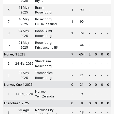
2025
Bryne
11 May,
Brann
6
1
90
-
-
-
-
2025
Rosenborg
16 May,
Rosenborg
7
1
90
-
-
-
-
2025
FK Haugesund
24 May,
Bodo/Glimt
8
1
79
-
-
-
-
2025
Rosenborg
01 May,
Rosenborg
17
-
44
1
-
-
-
2025
Kristiansund BK
Norveç 1 2025
7
654
2
0
0
0
Strindheim
2
24 Nis, 2025
-
-
-
-
-
-
Rosenborg
07 May,
Tromsdalen
3
-
21
-
-
-
-
2025
Rosenborg
Norway Cup 1 2025
0
21
0
0
0
0
Norveç
1
14 Eki, 2025
-
9
-
-
-
-
Yeni Zelanda
Friendlies 1 2025
0
9
0
0
0
0
23 Ağu,
Norwich City
3
-
18
-
-
-
-