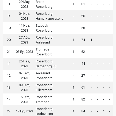
29 May,
Brann
8
1
81
-
-
-
-
2023
Rosenborg
04 Haz,
Rosenborg
9
-
26
-
-
-
-
2023
Hamarkameratene
11 Haz,
Stabaek
10
-
26
-
-
-
-
2023
Rosenborg
27 Ağu,
Rosenborg
20
1
74
1
-
-
-
2023
Aalesund
Tromsoe
21
03 Eyl, 2023
1
62
-
-
-
-
Rosenborg
25 Haz,
Rosenborg
11
-
44
-
-
-
-
2023
Sarpsborg 08
02 Tem,
Aalesund
12
-
27
-
-
-
-
2023
Rosenborg
09 Tem,
Rosenborg
13
1
61
-
-
-
-
2023
Lillestroem
16 Tem,
Rosenborg
14
1
82
-
-
-
-
2023
Tromsoe
Rosenborg
22
17 Eyl, 2023
1
84
-
-
1
-
Bodo/Glimt