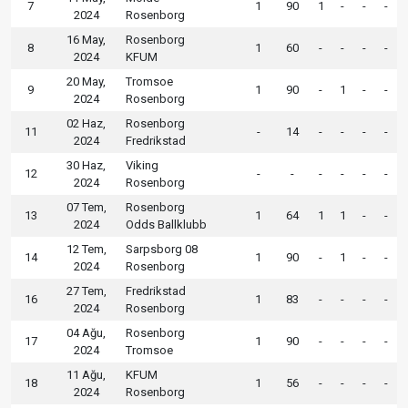
7
1
90
1
-
-
-
2024
Rosenborg
16 May,
Rosenborg
8
1
60
-
-
-
-
2024
KFUM
20 May,
Tromsoe
9
1
90
-
1
-
-
2024
Rosenborg
02 Haz,
Rosenborg
11
-
14
-
-
-
-
2024
Fredrikstad
30 Haz,
Viking
12
-
-
-
-
-
-
2024
Rosenborg
07 Tem,
Rosenborg
13
1
64
1
1
-
-
2024
Odds Ballklubb
12 Tem,
Sarpsborg 08
14
1
90
-
1
-
-
2024
Rosenborg
27 Tem,
Fredrikstad
16
1
83
-
-
-
-
2024
Rosenborg
04 Ağu,
Rosenborg
17
1
90
-
-
-
-
2024
Tromsoe
11 Ağu,
KFUM
18
1
56
-
-
-
-
2024
Rosenborg