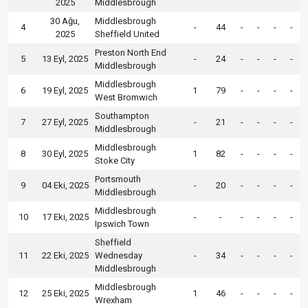
2025
Middlesbrough
30 Ağu,
Middlesbrough
4
-
44
-
-
-
-
2025
Sheffield United
Preston North End
5
13 Eyl, 2025
-
24
-
-
-
-
Middlesbrough
Middlesbrough
6
19 Eyl, 2025
1
79
-
-
-
-
West Bromwich
Southampton
7
27 Eyl, 2025
-
21
-
-
-
-
Middlesbrough
Middlesbrough
8
30 Eyl, 2025
1
82
-
-
-
-
Stoke City
Portsmouth
9
04 Eki, 2025
-
20
-
-
-
-
Middlesbrough
Middlesbrough
10
17 Eki, 2025
-
-
-
-
-
-
Ipswich Town
Sheffield
11
22 Eki, 2025
Wednesday
-
34
-
-
-
-
Middlesbrough
Middlesbrough
12
25 Eki, 2025
1
46
-
-
-
-
Wrexham