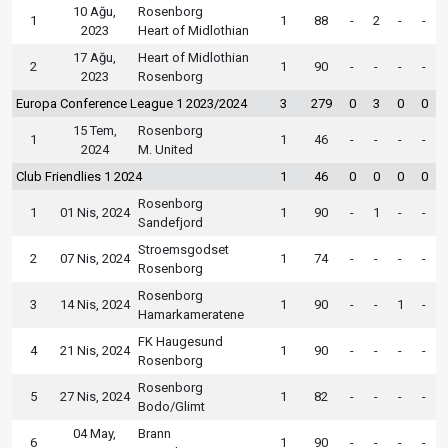
10 Ağu,
Rosenborg
1
1
88
-
2
-
-
2023
Heart of Midlothian
17 Ağu,
Heart of Midlothian
2
1
90
-
-
-
-
2023
Rosenborg
Europa Conference League 1 2023/2024
3
279
0
3
0
0
15 Tem,
Rosenborg
1
1
46
-
-
-
-
2024
M. United
Club Friendlies 1 2024
1
46
0
0
0
0
Rosenborg
1
01 Nis, 2024
1
90
-
1
-
-
Sandefjord
Stroemsgodset
2
07 Nis, 2024
1
74
-
-
-
-
Rosenborg
Rosenborg
3
14 Nis, 2024
1
90
-
-
1
-
Hamarkameratene
FK Haugesund
4
21 Nis, 2024
1
90
-
-
-
-
Rosenborg
Rosenborg
5
27 Nis, 2024
1
82
-
-
-
-
Bodo/Glimt
04 May,
Brann
6
1
90
-
-
-
-