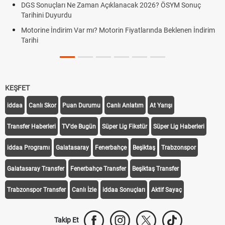
YM Sonuç
Fenerbahçe Sturm Graz maçı şifresiz canlı yayın izle
Fenerbahçe Sturm Graz maçı ŞİFRESİZ tv100 İZLE, 
klenen İndirim
Graz link
KEŞFET
iddaa
Canlı Skor
Puan Durumu
Canlı Anlatım
At Yarışı
Transfer Haberleri
TV'de Bugün
Süper Lig Fikstür
Süper Lig Haberleri
iddaa Programı
Galatasaray
Fenerbahçe
Beşiktaş
Trabzonspor
Galatasaray Transfer
Fenerbahçe Transfer
Beşiktaş Transfer
Trabzonspor Transfer
Canlı İzle
iddaa Sonuçları
Aktif Sayaç
Takip Et