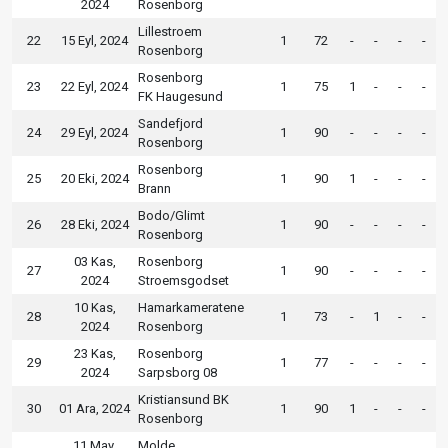
2024
Rosenborg
Lillestroem
22
15 Eyl, 2024
1
72
-
-
-
-
Rosenborg
Rosenborg
23
22 Eyl, 2024
1
75
1
-
-
-
FK Haugesund
Sandefjord
24
29 Eyl, 2024
1
90
-
-
-
-
Rosenborg
Rosenborg
25
20 Eki, 2024
1
90
1
-
-
-
Brann
Bodo/Glimt
26
28 Eki, 2024
1
90
-
-
-
-
Rosenborg
03 Kas,
Rosenborg
27
1
90
-
-
-
-
2024
Stroemsgodset
10 Kas,
Hamarkameratene
28
1
73
-
1
-
-
2024
Rosenborg
23 Kas,
Rosenborg
29
1
77
-
-
-
-
2024
Sarpsborg 08
Kristiansund BK
30
01 Ara, 2024
1
90
1
-
-
-
Rosenborg
11 May,
Molde