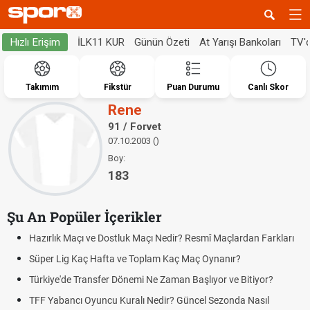
İLK11 KUR
Günün Özeti
At Yarışı Bankoları
TV'
Hızlı Erişim
Takımım
Fikstür
Puan Durumu
Canlı Skor
Rene
91 / Forvet
07.10.2003 ()
Boy:
183
Şu An Popüler İçerikler
Hazırlık Maçı ve Dostluk Maçı Nedir? Resmî Maçlardan Farkları
Süper Lig Kaç Hafta ve Toplam Kaç Maç Oynanır?
Türkiye'de Transfer Dönemi Ne Zaman Başlıyor ve Bitiyor?
TFF Yabancı Oyuncu Kuralı Nedir? Güncel Sezonda Nasıl