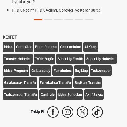
Uygulanıyor?
PFDK Nedir? PFDK Açılımı, Görevleri ve Karar Süreci
KEŞFET
iddaa
Canlı Skor
Puan Durumu
Canlı Anlatım
At Yarışı
Transfer Haberleri
TV'de Bugün
Süper Lig Fikstür
Süper Lig Haberleri
iddaa Programı
Galatasaray
Fenerbahçe
Beşiktaş
Trabzonspor
Galatasaray Transfer
Fenerbahçe Transfer
Beşiktaş Transfer
Trabzonspor Transfer
Canlı İzle
iddaa Sonuçları
Aktif Sayaç
Takip Et