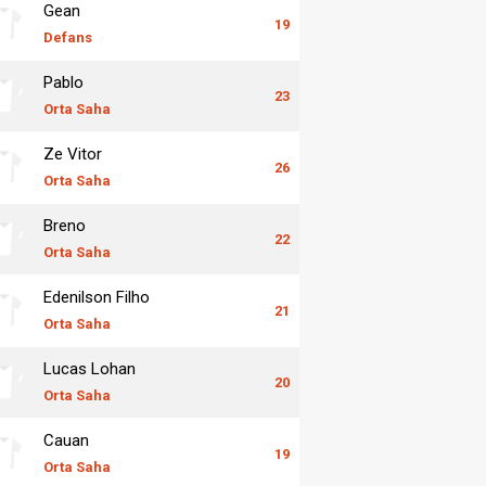
Gean
19
Defans
Pablo
23
Orta Saha
Ze Vitor
26
Orta Saha
Breno
22
Orta Saha
Edenilson Filho
21
Orta Saha
Lucas Lohan
20
Orta Saha
Cauan
19
Orta Saha