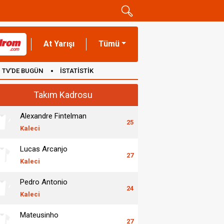
At Yarışı
Tümü
TV'DE BUGÜN
İSTATİSTİK
Takım Kadrosu
Alexandre Fintelman
25
Kaleci
Lucas Arcanjo
27
Kaleci
Pedro Antonio
24
Kaleci
Mateusinho
27