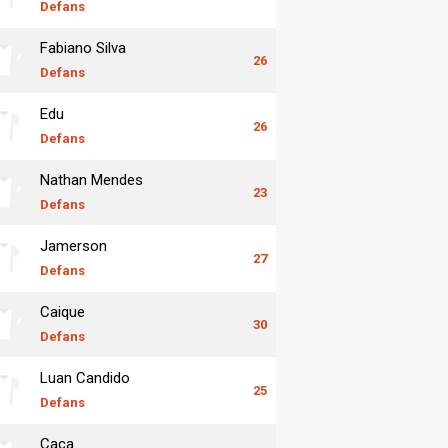
Defans
Fabiano Silva
26
Defans
Edu
26
Defans
Nathan Mendes
23
Defans
Jamerson
27
Defans
Caique
30
Defans
Luan Candido
25
Defans
Caca