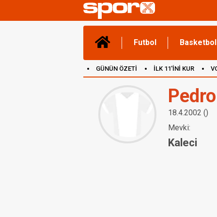
Futbol
Basketbol
GÜNÜN ÖZETİ
İLK 11'İNİ KUR
V
(YENİ) OYUNLAR
CANLI ANLATIM
Pedro
18.4.2002 ()
Mevki:
Kaleci