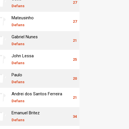
27
Defans
Mateusinho
27
Defans
Gabriel Nunes
21
Defans
John Lessa
25
Defans
Paulo
20
Defans
Andrei dos Santos Ferreira
21
Defans
Emanuel Britez
34
Defans