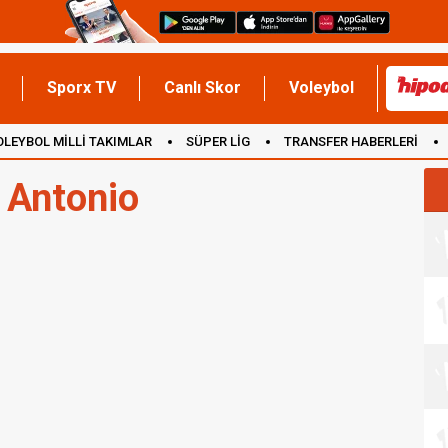
Sporx TV
Canlı Skor
Voleybol
OLEYBOL MİLLİ TAKIMLAR
SÜPER LİG
TRANSFER HABERLERİ
İNGİLTERE
 Antonio