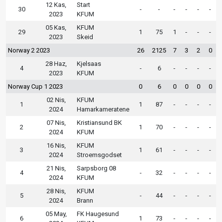
12 Kas,
Start
30
-
-
-
-
-
-
2023
KFUM
05 Kas,
KFUM
29
1
75
1
-
-
-
2023
Skeid
Norway 2 2023
26
2125
7
3
2
0
28 Haz,
Kjelsaas
4
-
6
-
-
-
-
2023
KFUM
Norway Cup 1 2023
0
6
0
0
0
0
02 Nis,
KFUM
1
1
87
-
-
-
-
2024
Hamarkameratene
07 Nis,
Kristiansund BK
2
1
70
-
-
-
-
2024
KFUM
16 Nis,
KFUM
3
1
61
-
-
-
-
2024
Stroemsgodset
21 Nis,
Sarpsborg 08
4
-
32
-
-
-
-
2024
KFUM
28 Nis,
KFUM
5
-
44
-
-
-
-
2024
Brann
05 May,
FK Haugesund
6
1
73
-
-
-
-