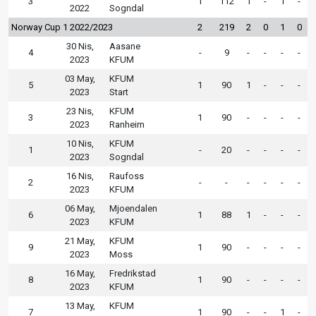
3
1
112
1
-
1
-
2022
Sogndal
Norway Cup 1 2022/2023
2
219
2
0
1
0
30 Nis,
Aasane
4
-
9
-
-
-
-
2023
KFUM
03 May,
KFUM
5
1
90
1
-
-
-
2023
Start
23 Nis,
KFUM
3
1
90
-
-
-
-
2023
Ranheim
10 Nis,
KFUM
1
-
20
-
-
-
-
2023
Sogndal
16 Nis,
Raufoss
2
-
-
-
-
-
-
2023
KFUM
06 May,
Mjoendalen
6
1
88
1
-
-
-
2023
KFUM
21 May,
KFUM
9
1
90
-
-
-
-
2023
Moss
16 May,
Fredrikstad
8
1
90
-
-
-
-
2023
KFUM
13 May,
KFUM
7
1
90
-
-
1
-