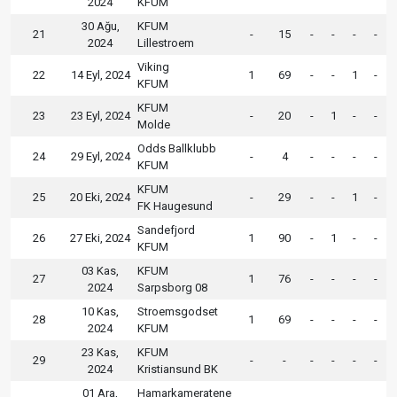
2024
KFUM
30 Ağu,
KFUM
21
-
15
-
-
-
-
2024
Lillestroem
Viking
22
14 Eyl, 2024
1
69
-
-
1
-
KFUM
KFUM
23
23 Eyl, 2024
-
20
-
1
-
-
Molde
Odds Ballklubb
24
29 Eyl, 2024
-
4
-
-
-
-
KFUM
KFUM
25
20 Eki, 2024
-
29
-
-
1
-
FK Haugesund
Sandefjord
26
27 Eki, 2024
1
90
-
1
-
-
KFUM
03 Kas,
KFUM
27
1
76
-
-
-
-
2024
Sarpsborg 08
10 Kas,
Stroemsgodset
28
1
69
-
-
-
-
2024
KFUM
23 Kas,
KFUM
29
-
-
-
-
-
-
2024
Kristiansund BK
01 Ara,
Hamarkameratene