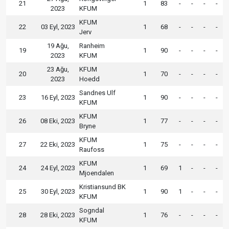
21
1
83
-
-
-
-
2023
KFUM
KFUM
22
03 Eyl, 2023
1
68
-
-
-
-
Jerv
19 Ağu,
Ranheim
19
1
90
-
-
-
-
2023
KFUM
23 Ağu,
KFUM
20
1
70
-
-
-
-
2023
Hoedd
Sandnes Ulf
23
16 Eyl, 2023
1
90
-
-
-
-
KFUM
KFUM
26
08 Eki, 2023
1
77
-
-
-
-
Bryne
KFUM
27
22 Eki, 2023
1
75
-
-
-
-
Raufoss
KFUM
24
24 Eyl, 2023
1
69
1
-
-
-
Mjoendalen
Kristiansund BK
25
30 Eyl, 2023
1
90
1
-
-
-
KFUM
Sogndal
28
28 Eki, 2023
1
76
-
-
-
-
KFUM