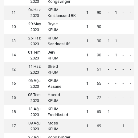
2023
Kongsvinger
04 Haz,
KFUM
11
1
90
-
1
-
-
2023
Kristiansund BK
29 May,
Bryne
10
1
90
-
-
-
-
2023
KFUM
25 Haz,
KFUM
13
1
90
1
1
-
-
2023
Sandnes Ulf
01 Tem,
Jerv
14
1
90
-
1
-
-
2023
KFUM
11 Haz,
Skeid
12
1
61
-
-
-
-
2023
KFUM
06 Ağu,
KFUM
16
1
65
-
-
-
-
2023
Aasane
08 Tem,
Hoedd
15
1
77
-
-
-
-
2023
KFUM
13 Ağu,
KFUM
18
1
63
1
-
-
-
2023
Fredrikstad
09 Ağu,
Moss
17
1
69
-
-
1
-
2023
KFUM
27 Ağu,
Kongsvinger