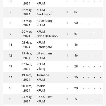
30
-
-
-
-
-
-
2024
KFUM
12 May,
KFUM
7
1
82
-
-
-
-
2024
Fredrikstad
16 May,
Rosenborg
8
1
90
-
-
1
-
2024
KFUM
20 May,
KFUM
9
1
63
-
-
-
-
2024
Odds Ballklubb
02 Haz,
KFUM
11
1
46
-
-
-
-
2024
Sandefjord
27 Haz,
Lillestroem
12
1
46
-
-
-
-
2024
KFUM
07 Tem,
KFUM
13
-
28
-
-
-
-
2024
Viking
13 Tem,
Tromsoe
14
-
16
-
-
-
-
2024
KFUM
20 Tem,
Molde
15
-
20
-
-
-
-
2024
KFUM
24 May,
Bodo/Glimt
10
1
72
-
-
-
-
2024
KFUM