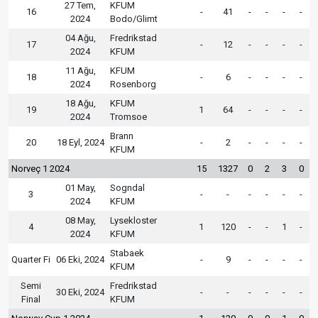
27 Tem,
KFUM
16
-
41
-
-
-
-
2024
Bodo/Glimt
04 Ağu,
Fredrikstad
17
-
12
-
-
-
-
2024
KFUM
11 Ağu,
KFUM
18
-
6
-
-
-
-
2024
Rosenborg
18 Ağu,
KFUM
19
1
64
-
-
-
-
2024
Tromsoe
Brann
20
18 Eyl, 2024
-
2
-
-
-
-
KFUM
Norveç 1 2024
15
1327
0
2
3
0
01 May,
Sogndal
3
-
-
-
-
-
-
2024
KFUM
08 May,
Lysekloster
4
1
120
-
-
1
-
2024
KFUM
Stabaek
Quarter Fi
06 Eki, 2024
-
9
-
-
-
-
KFUM
Semi
Fredrikstad
30 Eki, 2024
-
-
-
-
-
-
Final
KFUM