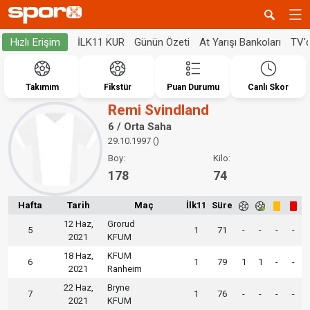
İLK11 KUR
Günün Özeti
At Yarışı Bankoları
TV'
Hızlı Erişim
Takımım
Fikstür
Puan Durumu
Canlı Skor
Remi Svindland
6 / Orta Saha
29.10.1997 ()
Boy:
Kilo:
178
74
Hafta
Tarih
Maç
İlk11
Süre
12 Haz,
Grorud
5
1
71
-
-
-
-
2021
KFUM
18 Haz,
KFUM
6
1
79
1
1
-
-
2021
Ranheim
22 Haz,
Bryne
7
1
76
-
-
-
-
2021
KFUM