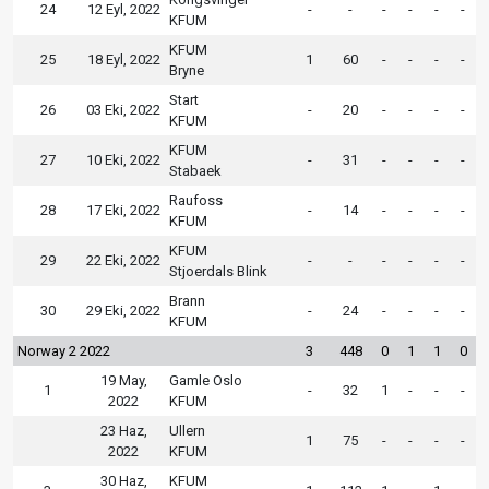
24
12 Eyl, 2022
-
-
-
-
-
-
KFUM
KFUM
25
18 Eyl, 2022
1
60
-
-
-
-
Bryne
Start
26
03 Eki, 2022
-
20
-
-
-
-
KFUM
KFUM
27
10 Eki, 2022
-
31
-
-
-
-
Stabaek
Raufoss
28
17 Eki, 2022
-
14
-
-
-
-
KFUM
KFUM
29
22 Eki, 2022
-
-
-
-
-
-
Stjoerdals Blink
Brann
30
29 Eki, 2022
-
24
-
-
-
-
KFUM
Norway 2 2022
3
448
0
1
1
0
19 May,
Gamle Oslo
1
-
32
1
-
-
-
2022
KFUM
23 Haz,
Ullern
1
75
-
-
-
-
2022
KFUM
30 Haz,
KFUM