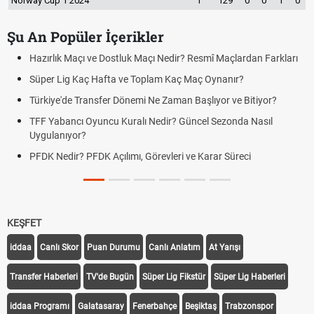
Norway Cup 1 2024
1
129
0
0
1
0
Şu An Popüler İçerikler
çlardan Farkları
Puan Durumunda AG, OM ve Diğer Kısaltmalar Ne
ır?
Skor Ne Demek? Sporda Skor ve Sonuç Kavramlar
ve Bitiyor?
Futbol Nasıl Oynanır? Temel Futbol Kuralları
onda Nasıl
Deplasman Golü Kuralı Nedir? Hangi Organizasyo
Uygulanıyor?
üreci
DGS Sonuçları Ne Zaman Açıklanacak 2026? ÖS
Tarihini Duyurdu
KEŞFET
iddaa
Canlı Skor
Puan Durumu
Canlı Anlatım
At Yarışı
Transfer Haberleri
TV'de Bugün
Süper Lig Fikstür
Süper Lig Haberleri