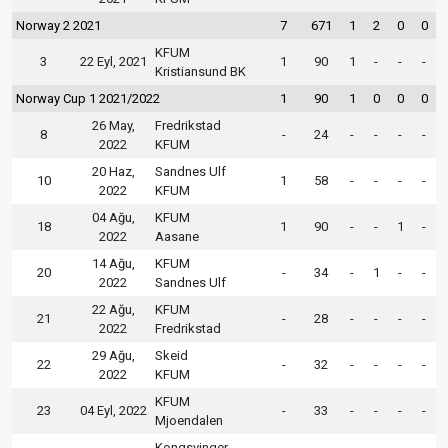
Norway 2 2021
7
671
1
2
0
0
KFUM
3
22 Eyl, 2021
1
90
1
-
-
-
Kristiansund BK
Norway Cup 1 2021/2022
1
90
1
0
0
0
26 May,
Fredrikstad
8
-
24
-
-
-
-
2022
KFUM
20 Haz,
Sandnes Ulf
10
1
58
-
-
-
-
2022
KFUM
04 Ağu,
KFUM
18
1
90
-
-
1
-
2022
Aasane
14 Ağu,
KFUM
20
-
34
-
1
-
-
2022
Sandnes Ulf
22 Ağu,
KFUM
21
-
28
-
-
-
-
2022
Fredrikstad
29 Ağu,
Skeid
22
-
32
-
-
-
-
2022
KFUM
KFUM
23
04 Eyl, 2022
-
33
-
-
-
-
Mjoendalen
Kongsvinger