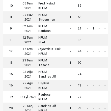
05 Tem,
Fredrikstad
10
-
35
-
-
-
-
2021
KFUM
27 Haz,
KFUM
8
1
56
-
-
-
-
2021
Stroemmen
02 Tem,
KFUM
9
-
21
-
1
-
-
2021
Raufoss
12 Tem,
KFUM
11
-
12
-
-
-
-
2021
Start
17 Tem,
Stjoerdals Blink
12
-
44
-
-
-
-
2021
KFUM
21 Tem,
KFUM
13
1
90
-
-
-
-
2021
Aasane
23 Ağu,
KFUM
15
-
24
-
-
-
-
2021
Sandnes Ulf
29 Ağu,
Ull/Kisa
16
-
13
-
-
-
-
2021
KFUM
Raufoss
19
18 Eyl, 2021
1
77
-
-
-
-
KFUM
20 Kas,
Sandnes Ulf
29
1
73
-
-
-
-
2021
KFUM