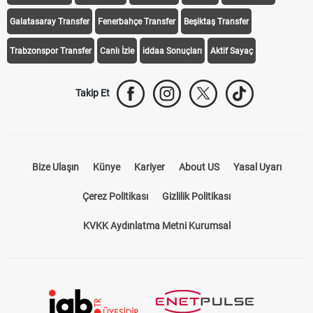
iddaa Programı
Galatasaray
Fenerbahçe
Beşiktaş
Trabzonspor
Galatasaray Transfer
Fenerbahçe Transfer
Beşiktaş Transfer
Trabzonspor Transfer
Canlı İzle
iddaa Sonuçları
Aktif Sayaç
Takip Et
Bize Ulaşın
Künye
Kariyer
About US
Yasal Uyarı
Çerez Politikası
Gizlilik Politikası
KVKK Aydınlatma Metni Kurumsal