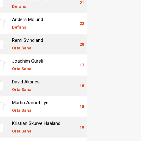
21
Defans
Anders Molund
22
Defans
Remi Svindland
28
Orta Saha
Joachim Gursli
17
Orta Saha
David Aksnes
18
Orta Saha
Martin Aamot Lye
18
Orta Saha
Kristian Skurve Haaland
19
Orta Saha