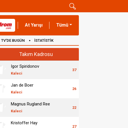
At Yarışı
Tümü
TV'DE BUGÜN
İSTATİSTİK
Takım Kadrosu
Igor Spiridonov
37
Kaleci
Jan de Boer
26
Kaleci
Magnus Rugland Ree
22
Kaleci
Kristoffer Hay
27