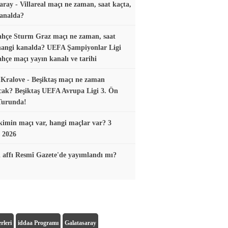
aray - Villareal maçı ne zaman, saat kaçta,
analda?
hçe Sturm Graz maçı ne zaman, saat
hangi kanalda? UEFA Şampiyonlar Ligi
hçe maçı yayın kanalı ve tarihi
Kralove - Beşiktaş maçı ne zaman
ak? Beşiktaş UEFA Avrupa Ligi 3. Ön
Turunda!
imin maçı var, hangi maçlar var? 3
 2026
 affı Resmî Gazete'de yayımlandı mı?
rleri
iddaa Programı
Galatasaray