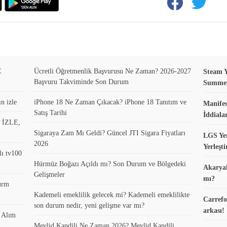
E
Ücretli Öğretmenlik Başvurusu Ne Zaman? 2026-2027
Steam Y
Başvuru Takviminde Son Durum
Summer 
n izle
iPhone 18 Ne Zaman Çıkacak? iPhone 18 Tanıtım ve
Manifes
Satış Tarihi
İddiala
0 İZLE,
Sigaraya Zam Mı Geldi? Güncel JTI Sigara Fiyatları
LGS Yer
2026
Yerleşt
lı tv100
Hürmüz Boğazı Açıldı mı? Son Durum ve Bölgedeki
Akaryak
Gelişmeler
mı?
turm
Kademeli emeklilik gelecek mi? Kademeli emeklilikte
Carrefo
son durum nedir, yeni gelişme var mı?
arkası!
k Alım
Mevlid Kandili Ne Zaman 2026? Mevlid Kandili