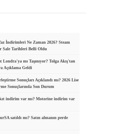
az İndirimleri Ne Zaman 2026? Steam
Sale Tarihleri Belli Oldu
t Londra'ya mı Taşınıyor? Tolga Akış'tan
ra Açıklama Geldi
leştirme Sonuçları Açıklandı mı? 2026 Lise
irme Sonuçlarında Son Durum
ıt indirim var mı? Motorine indirim var
urSA satıldı mı? Satın almanın perde