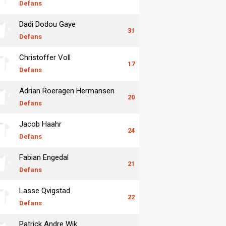
Defans
Dadi Dodou Gaye
31
Defans
Christoffer Voll
17
Defans
Adrian Roeragen Hermansen
20
Defans
Jacob Haahr
24
Defans
Fabian Engedal
21
Defans
Lasse Qvigstad
22
Defans
Patrick Andre Wik