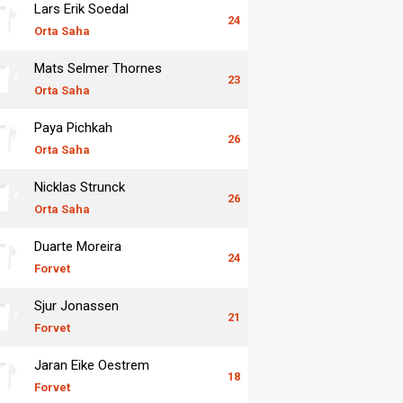
Lars Erik Soedal
24
Orta Saha
Mats Selmer Thornes
23
Orta Saha
Paya Pichkah
26
Orta Saha
Nicklas Strunck
26
Orta Saha
Duarte Moreira
24
Forvet
Sjur Jonassen
21
Forvet
Jaran Eike Oestrem
18
Forvet