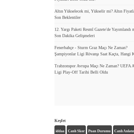
Altın Yükselecek mi, Yükselir mi? Altın Fiyatla
Son Beklentiler
12. Yargı Paketi Resmî Gazete'de Yayımlandı 
Son Dakika Gelişmeleri
Fenerbahçe - Sturm Graz Maçı Ne Zaman?
Şampiyonlar Ligi Rövanşı Saat Kaçta, Hangi 
Trabzonspor Avrupa Maçı Ne Zaman? UEFA A
Ligi Play-Off Tarihi Belli Oldu
Keşfet
iddaa
Canlı Skor
Puan Durumu
Canlı Anlat