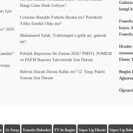
Galatas
Hangi Güne Denk Geliyor?
hangi k
rı İçin
Cristiano Ronaldo Futbolu Bıraktı mı? Portekizli
Fenerba
Yıldız Emekli Oldu mu?
kaçta, 
mı? 2026
Fenerba
Muhammed Salah, Trabzonspor'a geldi mi, gelecek
mi?
Hradec 
oynanac
Kanalda?
Polislik Başvurusu Ne Zaman 2026? PMYO, POMEM
Eleme 
ve PAEM Başvuru Takviminde Son Durum
vrupa
Belirsiz Alacak Davası Kalktı mı? 12. Yargı Paketi
Bugün k
Sonrası Son Durum
Ağustos
Öğrenci
ım
At Yarışı
Transfer Haberleri
TV'de Bugün
Süper Lig Fikstür
Süper Lig Habe