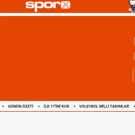
GÜNÜN ÖZETİ
İLK 11'İNİ KUR
VOLEYBOL MİLLİ TAKIMLAR
(YENİ) OYUNLAR
CANLI ANLATIM
İNGİLTERE