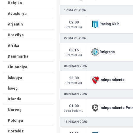
Belçika
17 MART 2026
Avusturya
02.00
Arjantin
Racing Club
Premier Lig
Brezilya
22 MART 2026
Afrika
03.15
Belgrano
Premier Lig
Danimarka
04 NISAN 2026
Finlandiya
İskoçya
23.30
Independiente
Premier Lig
İsveç
08 NISAN 2026
İrlanda
01.00
Independiente Pet
Norveç
Copa Sudamericana
Polonya
13 NISAN 2026
Portekiz