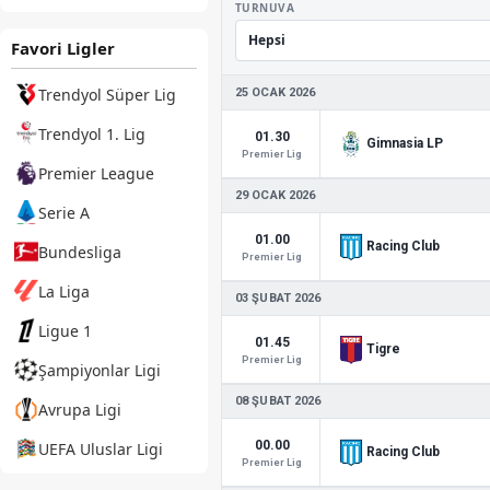
TURNUVA
Favori Ligler
Trendyol Süper Lig
25 OCAK 2026
Trendyol 1. Lig
01.30
Gimnasia LP
Premier Lig
Premier League
29 OCAK 2026
Serie A
01.00
Racing Club
Bundesliga
Premier Lig
La Liga
03 ŞUBAT 2026
Ligue 1
01.45
Tigre
Premier Lig
Şampiyonlar Ligi
08 ŞUBAT 2026
Avrupa Ligi
00.00
UEFA Uluslar Ligi
Racing Club
Premier Lig