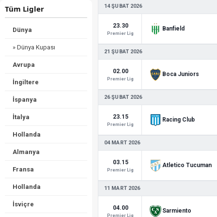
14 ŞUBAT 2026
Tüm Ligler
23.30
Banfield
Dünya
Premier Lig
» Dünya Kupası
21 ŞUBAT 2026
Avrupa
02.00
Boca Juniors
Premier Lig
İngiltere
26 ŞUBAT 2026
İspanya
23.15
İtalya
Racing Club
Premier Lig
Hollanda
04 MART 2026
Almanya
03.15
Atletico Tucuman
Fransa
Premier Lig
Hollanda
11 MART 2026
İsviçre
04.00
Sarmiento
Premier Lig