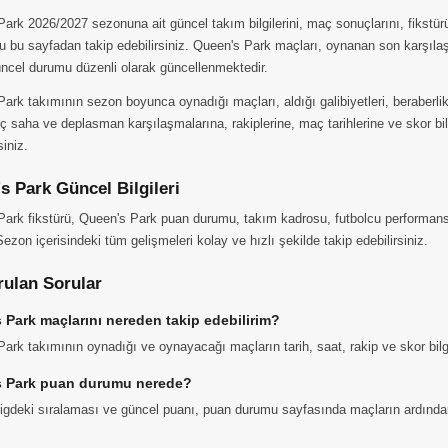
ark 2026/2027 sezonuna ait güncel takım bilgilerini, maç sonuçlarını, fikstü
u bu sayfadan takip edebilirsiniz. Queen's Park maçları, oynanan son karşıl
üncel durumu düzenli olarak güncellenmektedir.
ark takımının sezon boyunca oynadığı maçları, aldığı galibiyetleri, beraberlikle
ç saha ve deplasman karşılaşmalarına, rakiplerine, maç tarihlerine ve skor bilgi
siniz.
s Park Güncel Bilgileri
ark fikstürü, Queen's Park puan durumu, takım kadrosu, futbolcu performansl
Sezon içerisindeki tüm gelişmeleri kolay ve hızlı şekilde takip edebilirsiniz.
rulan Sorular
 Park maçlarını nereden takip edebilirim?
ark takımının oynadığı ve oynayacağı maçların tarih, saat, rakip ve skor bilgi
 Park puan durumu nerede?
ligdeki sıralaması ve güncel puanı, puan durumu sayfasında maçların ardında