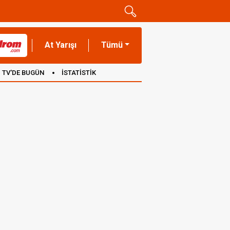
At Yarışı
Tümü
TV'DE BUGÜN
İSTATİSTİK