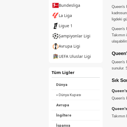
Bundesliga
Queen's P
kadrosun
La Liga
ligdeki g
Ligue 1
Queen's P
Takımın i
Şampiyonlar Ligi
ulaşabilir
Avrupa Ligi
Queen'
UEFA Uluslar Ligi
Queen's P
sunulur. 
Tüm Ligler
Sık So
Dünya
Queen's
» Dünya Kupası
Queen's P
Avrupa
Queen's
İngiltere
Takımın 
İspanya