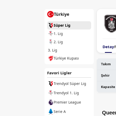
Türkiye
Süper Lig
1. Lig
2. Lig
Detay
3. Lig
Türkiye Kupası
Takım
Favori Ligler
Şehir
Trendyol Süper Lig
Kapasite
Trendyol 1. Lig
Premier League
Serie A
Queen