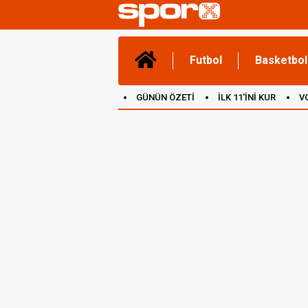
Futbol
Basketbol
GÜNÜN ÖZETİ
İLK 11'İNİ KUR
V
(YENİ) OYUNLAR
CANLI ANLATIM