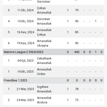
Gürcistan
Çekya
3
11 Eki, 2024
1
79
-
-
-
-
Arnavutluk
Gürcistan
4
14 Eki, 2024
1
90
-
-
1
-
Arnavutluk
Arnavutluk
5
16 Kas, 2024
1
85
-
-
-
-
Çekya
Arnavutluk
6
19 Kas, 2024
1
90
-
-
-
-
Ukrayna
Nations League 2 2024/2025
5
445
0
0
1
0
Cebelitarık
1
04 Eyl, 2025
-
-
-
-
-
-
Arnavutluk
Arnavutluk
1
14 Eki, 2025
-
-
-
-
-
-
Ürdün
Friendlies 1 2025
0
0
0
0
0
0
İngiltere
1
21 Mar, 2025
1
78
-
-
-
-
Arnavutluk
Arnavutluk
2
24 Mar, 2025
1
75
-
-
-
-
Andora