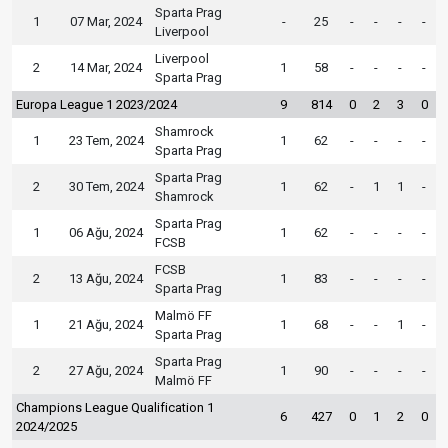
Sparta Prag
1
07 Mar, 2024
-
25
-
-
-
-
Liverpool
Liverpool
2
14 Mar, 2024
1
58
-
-
-
-
Sparta Prag
Europa League 1 2023/2024
9
814
0
2
3
0
Shamrock
1
23 Tem, 2024
1
62
-
-
-
-
Sparta Prag
Sparta Prag
2
30 Tem, 2024
1
62
-
1
1
-
Shamrock
Sparta Prag
1
06 Ağu, 2024
1
62
-
-
-
-
FCSB
FCSB
2
13 Ağu, 2024
1
83
-
-
-
-
Sparta Prag
Malmö FF
1
21 Ağu, 2024
1
68
-
-
1
-
Sparta Prag
Sparta Prag
2
27 Ağu, 2024
1
90
-
-
-
-
Malmö FF
Champions League Qualification 1
6
427
0
1
2
0
2024/2025