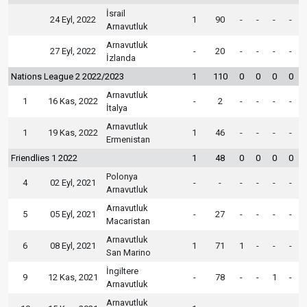
İsrail
24 Eyl, 2022
1
90
-
-
-
-
Arnavutluk
Arnavutluk
27 Eyl, 2022
-
20
-
-
-
-
İzlanda
Nations League 2 2022/2023
1
110
0
0
0
0
Arnavutluk
1
16 Kas, 2022
-
2
-
-
-
-
İtalya
Arnavutluk
1
19 Kas, 2022
1
46
-
-
-
-
Ermenistan
Friendlies 1 2022
1
48
0
0
0
0
Polonya
4
02 Eyl, 2021
-
-
-
-
-
-
Arnavutluk
Arnavutluk
5
05 Eyl, 2021
-
27
-
-
-
-
Macaristan
Arnavutluk
6
08 Eyl, 2021
1
71
1
-
-
-
San Marino
İngiltere
9
12 Kas, 2021
-
78
-
-
1
-
Arnavutluk
Arnavutluk