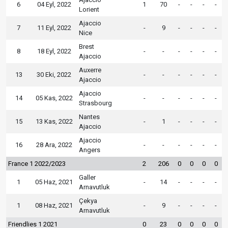
6
04 Eyl, 2022
1
70
-
-
-
-
Lorient
Ajaccio
7
11 Eyl, 2022
-
9
-
-
-
-
Nice
Brest
8
18 Eyl, 2022
-
-
-
-
-
-
Ajaccio
Auxerre
13
30 Eki, 2022
-
-
-
-
-
-
Ajaccio
Ajaccio
14
05 Kas, 2022
-
-
-
-
-
-
Strasbourg
Nantes
15
13 Kas, 2022
-
1
-
-
-
-
Ajaccio
Ajaccio
16
28 Ara, 2022
-
-
-
-
-
-
Angers
France 1 2022/2023
2
206
0
0
0
0
Galler
1
05 Haz, 2021
-
14
-
-
-
-
Arnavutluk
Çekya
1
08 Haz, 2021
-
9
-
-
-
-
Arnavutluk
Friendlies 1 2021
0
23
0
0
0
0