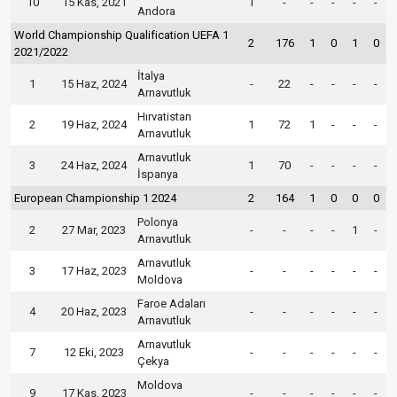
10
15 Kas, 2021
1
-
-
-
-
-
Andora
World Championship Qualification UEFA 1
2
176
1
0
1
0
2021/2022
İtalya
1
15 Haz, 2024
-
22
-
-
-
-
Arnavutluk
Hırvatistan
2
19 Haz, 2024
1
72
1
-
-
-
Arnavutluk
Arnavutluk
3
24 Haz, 2024
1
70
-
-
-
-
İspanya
European Championship 1 2024
2
164
1
0
0
0
Polonya
2
27 Mar, 2023
-
-
-
-
1
-
Arnavutluk
Arnavutluk
3
17 Haz, 2023
-
-
-
-
-
-
Moldova
Faroe Adaları
4
20 Haz, 2023
-
-
-
-
-
-
Arnavutluk
Arnavutluk
7
12 Eki, 2023
-
-
-
-
-
-
Çekya
Moldova
9
17 Kas, 2023
-
-
-
-
-
-