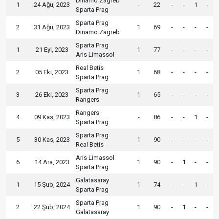
Dinamo Zagreb
1
24 Ağu, 2023
-
22
-
-
1
-
Sparta Prag
Sparta Prag
2
31 Ağu, 2023
1
69
-
-
-
-
Dinamo Zagreb
Sparta Prag
1
21 Eyl, 2023
1
77
-
-
-
-
Aris Limassol
Real Betis
2
05 Eki, 2023
1
68
-
-
-
-
Sparta Prag
Sparta Prag
3
26 Eki, 2023
1
65
-
-
-
-
Rangers
Rangers
4
09 Kas, 2023
-
86
-
-
1
-
Sparta Prag
Sparta Prag
5
30 Kas, 2023
1
90
-
-
-
-
Real Betis
Aris Limassol
6
14 Ara, 2023
1
90
-
1
-
-
Sparta Prag
Galatasaray
1
15 Şub, 2024
1
74
-
-
1
-
Sparta Prag
Sparta Prag
2
22 Şub, 2024
1
90
-
1
-
-
Galatasaray