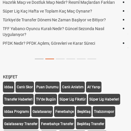
Puan Durumunda AG, OM ve Diğer Kısaltmalar Ne Anlama Gelir?
Skor Ne Demek? Sporda Skor ve Sonuç Kavramları
Futbol Nasıl Oynanır? Temel Futbol Kuralları
Deplasman Golü Kuralı Nedir? Hangi Organizasyonlarda
Uygulanıyor?
DGS Sonuçları Ne Zaman Açıklanacak 2026? ÖSYM Sonuç
Tarihini Duyurdu
KEŞFET
iddaa
Canlı Skor
Puan Durumu
Canlı Anlatım
At Yarışı
Transfer Haberleri
TV'de Bugün
Süper Lig Fikstür
Süper Lig Haberleri
iddaa Programı
Galatasaray
Fenerbahçe
Beşiktaş
Trabzonspor
Galatasaray Transfer
Fenerbahçe Transfer
Beşiktaş Transfer