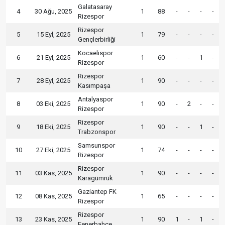
Galatasaray
4
30 Ağu, 2025
1
88
-
-
-
-
Rizespor
Rizespor
5
15 Eyl, 2025
1
79
-
-
-
-
Gençlerbirliği
Kocaelispor
6
21 Eyl, 2025
1
60
-
-
1
-
Rizespor
Rizespor
7
28 Eyl, 2025
1
90
-
-
-
-
Kasımpaşa
Antalyaspor
8
03 Eki, 2025
1
90
-
2
-
-
Rizespor
Rizespor
9
18 Eki, 2025
1
90
-
-
1
-
Trabzonspor
Samsunspor
10
27 Eki, 2025
1
74
-
-
-
-
Rizespor
Rizespor
11
03 Kas, 2025
1
90
-
-
-
-
Karagümrük
Gaziantep FK
12
08 Kas, 2025
1
65
-
-
-
-
Rizespor
Rizespor
13
23 Kas, 2025
1
90
1
-
1
-
Fenerbahçe