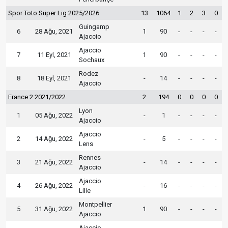
Spor Toto Süper Lig 2025/2026
13
1064
1
2
3
0
Guingamp
6
28 Ağu, 2021
1
90
-
-
-
-
Ajaccio
Ajaccio
7
11 Eyl, 2021
1
90
-
-
-
-
Sochaux
Rodez
8
18 Eyl, 2021
-
14
-
-
-
-
Ajaccio
France 2 2021/2022
2
194
0
0
0
0
Lyon
1
05 Ağu, 2022
-
1
-
-
-
-
Ajaccio
Ajaccio
2
14 Ağu, 2022
-
5
-
-
-
-
Lens
Rennes
3
21 Ağu, 2022
-
14
-
-
-
-
Ajaccio
Ajaccio
4
26 Ağu, 2022
-
16
-
-
-
-
Lille
Montpellier
5
31 Ağu, 2022
1
90
-
-
-
-
Ajaccio
Ajaccio