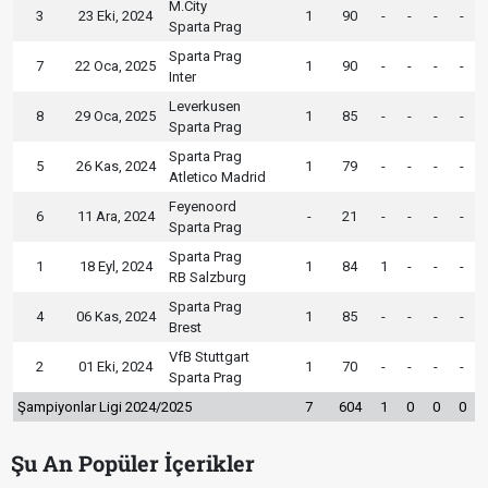
M.City
3
23 Eki, 2024
1
90
-
-
-
-
Sparta Prag
Sparta Prag
7
22 Oca, 2025
1
90
-
-
-
-
Inter
Leverkusen
8
29 Oca, 2025
1
85
-
-
-
-
Sparta Prag
Sparta Prag
5
26 Kas, 2024
1
79
-
-
-
-
Atletico Madrid
Feyenoord
6
11 Ara, 2024
-
21
-
-
-
-
Sparta Prag
Sparta Prag
1
18 Eyl, 2024
1
84
1
-
-
-
RB Salzburg
Sparta Prag
4
06 Kas, 2024
1
85
-
-
-
-
Brest
VfB Stuttgart
2
01 Eki, 2024
1
70
-
-
-
-
Sparta Prag
Şampiyonlar Ligi 2024/2025
7
604
1
0
0
0
Şu An Popüler İçerikler