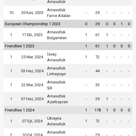
Arnavutluk
Arnavutluk
10
20 Kas, 2023
-
29
-
-
-
-
Faroe Adaları
European Championship 1 2023
0
29
0
0
1
0
Arnavutluk
1
17 Eki, 2023
1
61
1
-
-
-
Bulgaristan
Friendlies 1 2023
1
61
1
0
0
0
İsveç
1
25 Mar, 2024
1
72
-
-
-
-
Arnavutluk
Arnavutluk
1
03 Haz, 2024
-
44
-
-
-
-
Linheştayn
Arnavutluk
1
22 Mar, 2024
-
33
-
-
-
-
Şili
Arnavutluk
1
07 Haz, 2024
-
29
1
-
-
-
Azerbaycan
Friendlies 1 2024
1
178
1
0
0
0
Ukrayna
1
07 Eyl, 2024
1
72
-
-
-
-
Arnavutluk
Arnavutluk
2
10 Eyl, 2024
-
29
-
-
-
-