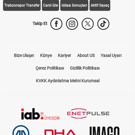
Trabzonspor Transfer
Canlı İzle
iddaa Sonuçları
Aktif Sayaç
Takip Et
Bize Ulaşın
Künye
Kariyer
About US
Yasal Uyarı
Çerez Politikası
Gizlilik Politikası
KVKK Aydınlatma Metni Kurumsal