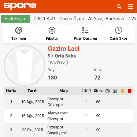
İLK11 KUR
Günün Özeti
At Yarışı Bankoları
TV'
Hızlı Erişim
Takımım
Fikstür
Puan Durumu
Canlı Skor
Qazim Laci
9 / Orta Saha
19.1.1996 ()
Boy:
Kilo:
180
72
Hafta
Tarih
Maç
İlk11
Süre
Rizespor
1
10 Ağu, 2025
1
68
-
-
-
-
Göztepe
Alanyaspor
2
16 Ağu, 2025
1
90
-
-
-
-
Rizespor
Rizespor
3
22 Eki, 2025
1
90
-
-
-
-
Başakşehir