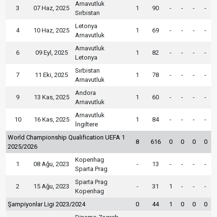
Arnavutluk
3
07 Haz, 2025
1
90
-
-
-
-
Sırbistan
Letonya
4
10 Haz, 2025
1
69
-
-
-
-
Arnavutluk
Arnavutluk
6
09 Eyl, 2025
1
82
-
-
-
-
Letonya
Sırbistan
7
11 Eki, 2025
1
78
-
-
-
-
Arnavutluk
Andora
9
13 Kas, 2025
1
60
-
-
-
-
Arnavutluk
Arnavutluk
10
16 Kas, 2025
1
84
-
-
-
-
İngiltere
World Championship Qualification UEFA 1
8
616
0
0
0
0
2025/2026
Kopenhag
1
08 Ağu, 2023
-
13
-
-
-
-
Sparta Prag
Sparta Prag
2
15 Ağu, 2023
-
31
1
-
-
-
Kopenhag
Şampiyonlar Ligi 2023/2024
0
44
1
0
0
0