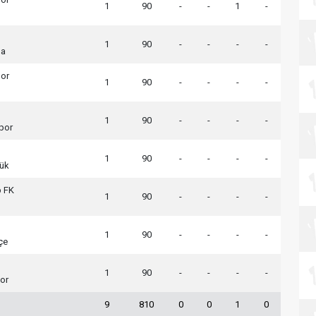
1
90
-
-
1
-
1
90
-
-
-
-
şa
por
1
90
-
-
-
-
1
90
-
-
-
-
por
1
90
-
-
-
-
ük
p FK
1
90
-
-
-
-
1
90
-
-
-
-
çe
1
90
-
-
-
-
or
9
810
0
0
1
0