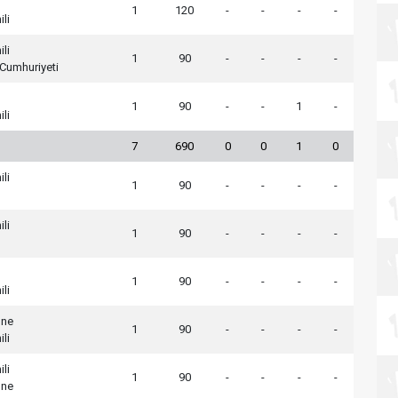
1
120
-
-
-
-
ili
ili
1
90
-
-
-
-
Cumhuriyeti
1
90
-
-
1
-
ili
7
690
0
0
1
0
ili
1
90
-
-
-
-
ili
1
90
-
-
-
-
1
90
-
-
-
-
ili
one
1
90
-
-
-
-
ili
ili
1
90
-
-
-
-
one