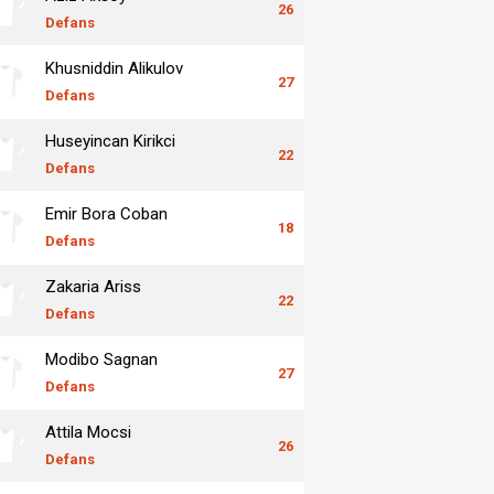
26
Defans
Khusniddin Alikulov
27
Defans
Huseyincan Kirikci
22
Defans
Emir Bora Coban
18
Defans
Zakaria Ariss
22
Defans
Modibo Sagnan
27
Defans
Attila Mocsi
26
Defans