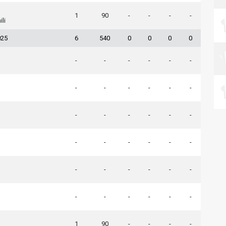
1
90
-
-
-
-
ili
025
6
540
0
0
0
0
-
-
-
-
-
-
-
-
-
-
-
-
-
-
-
-
-
-
-
-
-
-
-
-
-
-
-
-
-
-
-
-
-
-
-
-
1
90
-
-
-
-