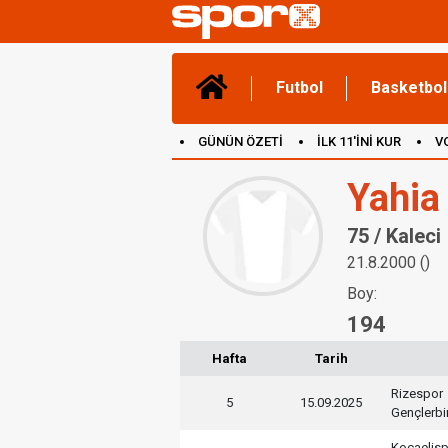
Futbol
Basketbol
GÜNÜN ÖZETİ
İLK 11'İNİ KUR
V
(YENİ) OYUNLAR
CANLI ANLATIM
Yahia
75 / Kaleci
21.8.2000 ()
Boy:
194
Hafta
Tarih
Rizespor
5
15.09.2025
Gençlerbir
Kocaelis