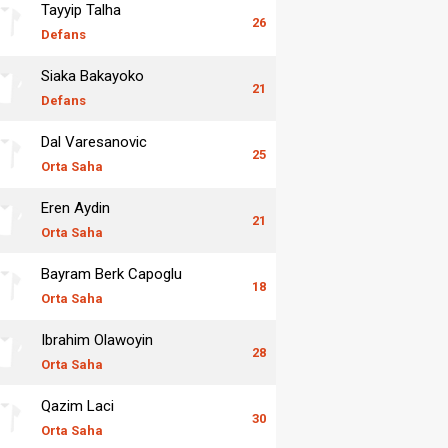
Tayyip Talha
26
Defans
Siaka Bakayoko
21
Defans
Dal Varesanovic
25
Orta Saha
Eren Aydin
21
Orta Saha
Bayram Berk Capoglu
18
Orta Saha
Ibrahim Olawoyin
28
Orta Saha
Qazim Laci
30
Orta Saha