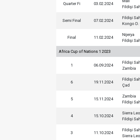
Mali
Quarter Fi
03.02.2024
Fildişi Sah
Fildişi Sah
Semi Final
07.02.2024
Kongo D. 
Nijerya
Final
11.02.2024
Fildişi Sah
Africa Cup of Nations 1 2023
Fildişi Sah
1
06.09.2024
Zambia
Fildişi Sah
6
19.11.2024
Çad
Zambia
5
15.11.2024
Fildişi Sah
Sierra Le
4
15.10.2024
Fildişi Sah
Fildişi Sah
3
11.10.2024
Sierra Le