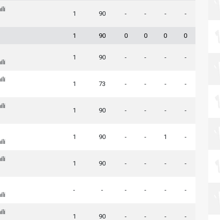
ili
1
90
-
-
-
-
1
90
0
0
0
0
1
90
-
-
-
-
ili
ili
1
73
-
-
-
-
ili
1
90
-
-
-
-
1
90
-
-
1
-
ili
ili
1
90
-
-
-
-
-
-
-
-
-
-
ili
ili
1
90
-
-
-
-