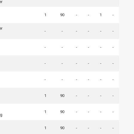
er
1
90
-
-
1
-
er
-
-
-
-
-
-
-
-
-
-
-
-
-
-
-
-
-
-
-
-
-
-
-
-
1
90
-
-
-
-
1
90
-
-
-
-
rg
1
90
-
-
-
-