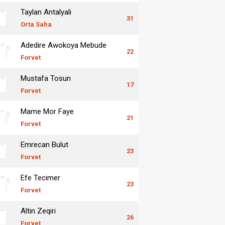
Taylan Antalyali
31
Orta Saha
Adedire Awokoya Mebude
22
Forvet
Mustafa Tosun
17
Forvet
Mame Mor Faye
21
Forvet
Emrecan Bulut
23
Forvet
Efe Tecimer
23
Forvet
Altin Zeqiri
26
Forvet