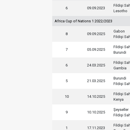
Fildişi Sah
6
09.09.2023
Lesotho
Africa Cup of Nations 1 2022/2023
Gabon
8
09.09.2025
Fildişi Sah
Fildişi Sah
7
05.09.2025
Burundi
Fildişi Sah
6
24.03.2025
Gambia
Burundi
5
21.03.2025
Fildişi Sah
Fildişi Sah
10
14.10.2025
Kenya
Şeyseller
9
10.10.2025
Fildişi Sah
Fildişi Sah
1
17.11.2023