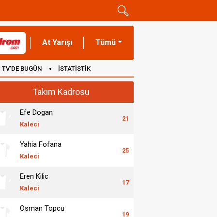
At Yarışı
Tümü
TV'DE BUGÜN
İSTATİSTİK
Takım Kadrosu
Efe Dogan
21
Kaleci
Yahia Fofana
25
Kaleci
Eren Kilic
17
Kaleci
Osman Topcu
19