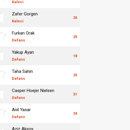
Kaleci
Zafer Gorgen
26
Kaleci
Furkan Orak
25
Defans
Yakup Ayan
18
Defans
Taha Sahin
25
Defans
Casper Hoejer Nielsen
31
Defans
Anil Yasar
24
Defans
Aziz Aksoy