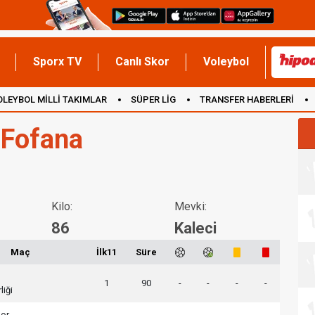
Sporx TV
Canlı Skor
Voleybol
OLEYBOL MİLLİ TAKIMLAR
SÜPER LİG
TRANSFER HABERLERİ
İNGİLTERE
 Fofana
Kilo:
Mevki:
86
Kaleci
Maç
İlk11
Süre
1
90
-
-
-
-
liği
por