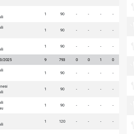
1
90
-
-
-
-
ili
ili
1
90
-
-
-
-
1
90
-
-
-
-
ili
23/2025
9
793
0
0
1
0
ili
1
90
-
-
-
-
inesi
1
90
-
-
-
-
ili
ili
1
90
-
-
-
-
au
1
120
-
-
-
-
ili