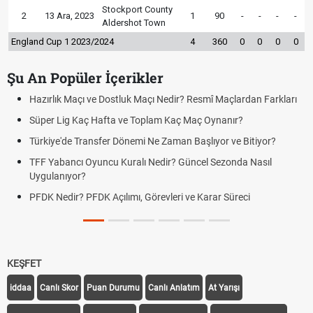
Stockport County
2
13 Ara, 2023
1
90
-
-
-
-
Aldershot Town
England Cup 1 2023/2024
4
360
0
0
0
0
Şu An Popüler İçerikler
Hazırlık Maçı ve Dostluk Maçı Nedir? Resmî Maçlardan Farkları
Süper Lig Kaç Hafta ve Toplam Kaç Maç Oynanır?
Türkiye'de Transfer Dönemi Ne Zaman Başlıyor ve Bitiyor?
TFF Yabancı Oyuncu Kuralı Nedir? Güncel Sezonda Nasıl
Uygulanıyor?
PFDK Nedir? PFDK Açılımı, Görevleri ve Karar Süreci
KEŞFET
iddaa
Canlı Skor
Puan Durumu
Canlı Anlatım
At Yarışı