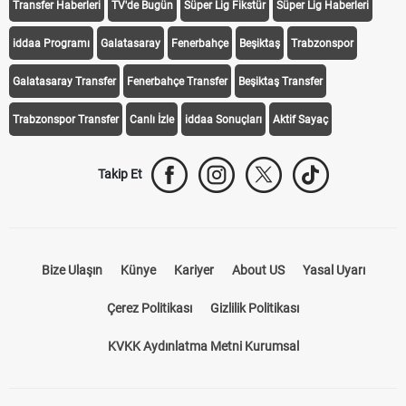
Transfer Haberleri
TV'de Bugün
Süper Lig Fikstür
Süper Lig Haberleri
iddaa Programı
Galatasaray
Fenerbahçe
Beşiktaş
Trabzonspor
Galatasaray Transfer
Fenerbahçe Transfer
Beşiktaş Transfer
Trabzonspor Transfer
Canlı İzle
iddaa Sonuçları
Aktif Sayaç
Takip Et
Bize Ulaşın
Künye
Kariyer
About US
Yasal Uyarı
Çerez Politikası
Gizlilik Politikası
KVKK Aydınlatma Metni Kurumsal