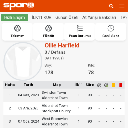
İLK11 KUR
Günün Özeti
At Yarışı Bankoları
TV'
Hızlı Erişim
Takımım
Fikstür
Puan Durumu
Canlı Skor
Ollie Harfield
3 / Defans
09.1.1998 ()
Boy:
Kilo:
178
78
Hafta
Tarih
Maç
İlk11
Süre
Swindon Town
1
04 Kas, 2023
1
90
-
-
-
-
Aldershot Town
Aldershot Town
2
03 Ara, 2023
1
90
-
-
-
-
Stockport County
West Bromwich
3
07 Oca, 2024
1
90
-
-
-
-
Aldershot Town