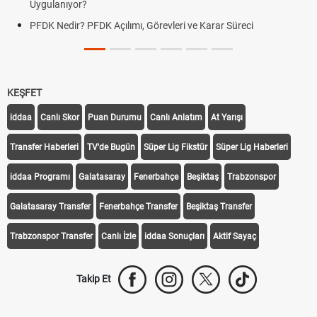
Uygulanıyor?
PFDK Nedir? PFDK Açılımı, Görevleri ve Karar Süreci
KEŞFET
iddaa
Canlı Skor
Puan Durumu
Canlı Anlatım
At Yarışı
Transfer Haberleri
TV'de Bugün
Süper Lig Fikstür
Süper Lig Haberleri
iddaa Programı
Galatasaray
Fenerbahçe
Beşiktaş
Trabzonspor
Galatasaray Transfer
Fenerbahçe Transfer
Beşiktaş Transfer
Trabzonspor Transfer
Canlı İzle
iddaa Sonuçları
Aktif Sayaç
Takip Et