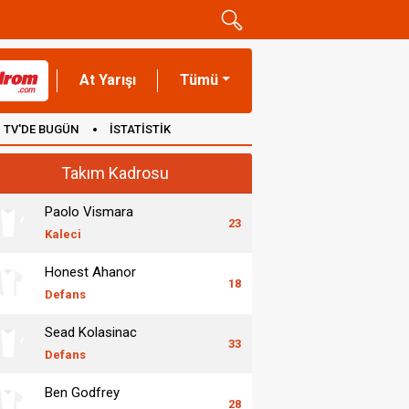
At Yarışı
Tümü
TV'DE BUGÜN
İSTATİSTİK
Takım Kadrosu
Paolo Vismara
23
Kaleci
Honest Ahanor
18
Defans
Sead Kolasinac
33
Defans
Ben Godfrey
28