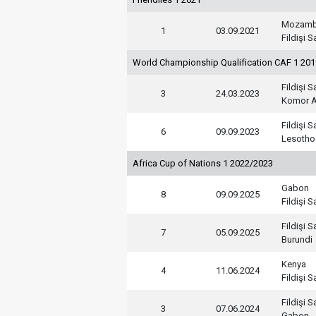
Mozamb
1
03.09.2021
Fildişi Sa
World Championship Qualification CAF 1 20
Fildişi Sa
3
24.03.2023
Komor A
Fildişi Sa
6
09.09.2023
Lesotho
Africa Cup of Nations 1 2022/2023
Gabon
8
09.09.2025
Fildişi Sa
Fildişi Sa
7
05.09.2025
Burundi
Kenya
4
11.06.2024
Fildişi Sa
Fildişi Sa
3
07.06.2024
Gabon