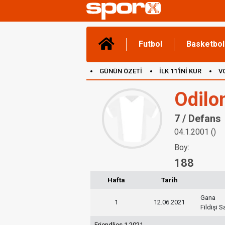
Futbol
Basketbol
GÜNÜN ÖZETİ
İLK 11'İNİ KUR
V
(YENİ) OYUNLAR
CANLI ANLATIM
Odilo
7 / Defans
04.1.2001 ()
Boy:
188
Hafta
Tarih
Gana
1
12.06.2021
Fildişi Sa
Friendlies 1 2021