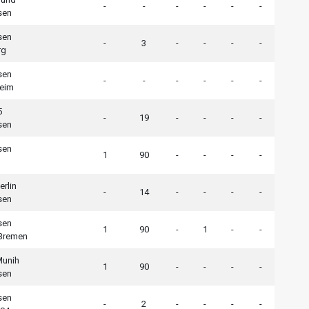
-
-
-
-
-
-
sen
sen
-
3
-
-
-
-
rg
sen
-
-
-
-
-
-
eim
5
-
19
-
-
-
-
sen
sen
1
90
-
-
-
-
erlin
-
14
-
-
-
-
sen
sen
1
90
-
1
-
-
Bremen
Munih
1
90
-
-
-
-
sen
sen
-
2
-
-
-
-