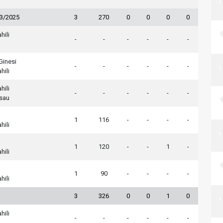
23/2025
3
270
0
0
0
0
hili
-
-
-
-
-
-
Ginesi
-
-
-
-
-
-
hili
hili
-
-
-
-
-
-
ssau
1
116
-
-
-
-
hili
1
120
-
-
1
-
hili
1
90
-
-
-
-
hili
3
326
0
0
1
0
hili
-
-
-
-
-
-