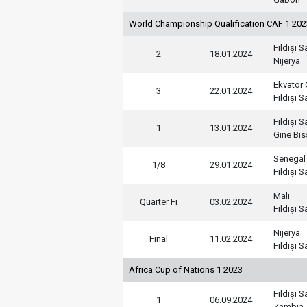
World Championship Qualification CAF 1 20
Fildişi Sa
2
18.01.2024
Nijerya
Ekvator 
3
22.01.2024
Fildişi Sa
Fildişi Sa
1
13.01.2024
Gine Bi
Senegal
1/8
29.01.2024
Fildişi Sa
Mali
Quarter Fi
03.02.2024
Fildişi Sa
Nijerya
Final
11.02.2024
Fildişi Sa
Africa Cup of Nations 1 2023
Fildişi Sa
1
06.09.2024
Zambia