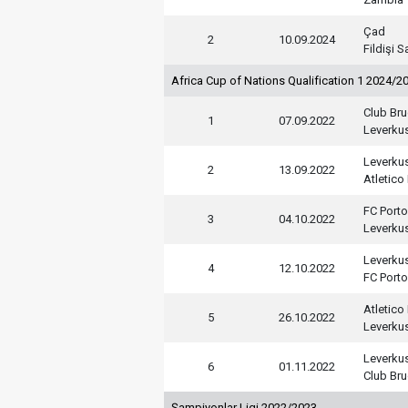
Çad
2
10.09.2024
Fildişi Sa
Africa Cup of Nations Qualification 1 2024/2
Club Br
1
07.09.2022
Leverku
Leverku
2
13.09.2022
Atletico
FC Porto
3
04.10.2022
Leverku
Leverku
4
12.10.2022
FC Porto
Atletico
5
26.10.2022
Leverku
Leverku
6
01.11.2022
Club Br
Şampiyonlar Ligi 2022/2023