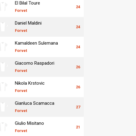
El Bilal Toure
24
Forvet
Daniel Maldini
24
Forvet
Kamaldeen Sulemana
24
Forvet
Giacomo Raspadori
26
Forvet
Nikola Krstovic
26
Forvet
Gianluca Scamacca
27
Forvet
Giulio Misitano
21
Forvet