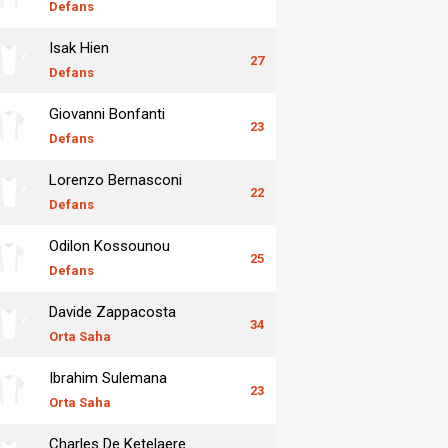
Defans
Isak Hien
27
Defans
Giovanni Bonfanti
23
Defans
Lorenzo Bernasconi
22
Defans
Odilon Kossounou
25
Defans
Davide Zappacosta
34
Orta Saha
Ibrahim Sulemana
23
Orta Saha
Charles De Ketelaere