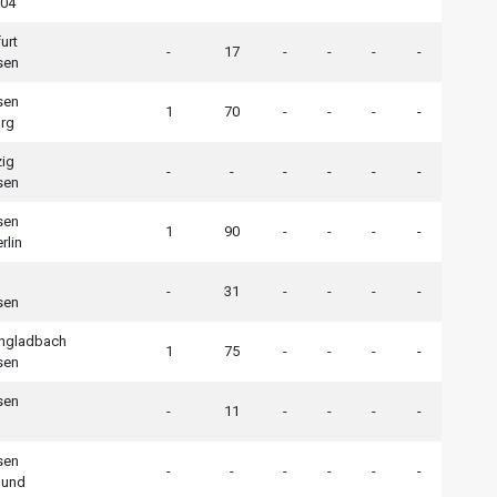
 04
urt
-
17
-
-
-
-
sen
sen
1
70
-
-
-
-
rg
zig
-
-
-
-
-
-
sen
sen
1
90
-
-
-
-
rlin
-
31
-
-
-
-
sen
ngladbach
1
75
-
-
-
-
sen
sen
-
11
-
-
-
-
sen
-
-
-
-
-
-
mund