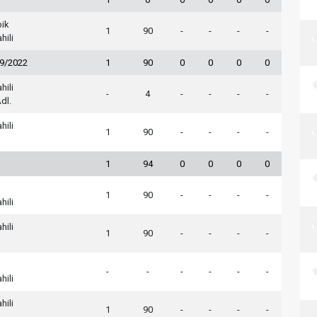
ik
1
90
-
-
-
-
hili
19/2022
1
90
0
0
0
0
hili
-
4
-
-
-
-
dl.
hili
1
90
-
-
-
-
1
94
0
0
0
0
1
90
-
-
-
-
hili
hili
1
90
-
-
-
-
-
-
-
-
-
-
hili
hili
1
90
-
-
-
-