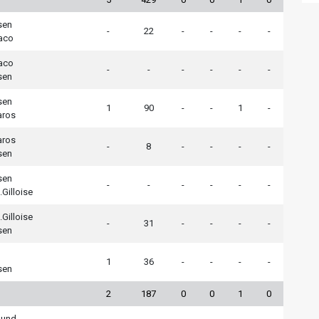
sen
-
22
-
-
-
-
aco
aco
-
-
-
-
-
-
sen
sen
1
90
-
-
1
-
aros
aros
-
8
-
-
-
-
sen
sen
-
-
-
-
-
-
.Gilloise
.Gilloise
-
31
-
-
-
-
sen
1
36
-
-
-
-
sen
2
187
0
0
1
0
mund