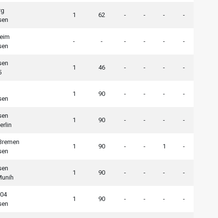
rg
1
62
-
-
-
-
sen
eim
-
-
-
-
-
-
sen
sen
1
46
-
-
-
-
5
1
90
-
-
-
-
sen
sen
1
90
-
-
-
-
erlin
Bremen
1
90
-
-
1
-
sen
sen
1
90
-
-
-
-
Munih
 04
1
90
-
-
-
-
sen