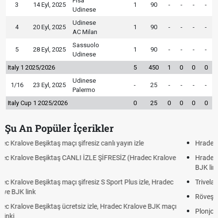
Pisa
3
14 Eyl, 2025
1
90
-
-
-
-
Udinese
Udinese
4
20 Eyl, 2025
1
90
-
-
-
-
AC Milan
Sassuolo
5
28 Eyl, 2025
1
90
-
-
-
-
Udinese
Italy 1 2025/2026
5
450
1
0
0
0
Udinese
1/16
23 Eyl, 2025
-
25
-
-
-
-
Palermo
Italy Cup 1 2025/2026
0
25
0
0
0
0
Şu An Popüler İçerikler
Hradec Kralove - Beşiktaş maçı şifresiz izle canlı tv100 linki
Hradec Kralove Beşiktaş maçı şifresiz tv100 izle, Hradec Kralove
BJK link
Trivela Nedir? Trivela Vuruşu Nasıl Yapılır?
Röveşata Nedir? Röveşata Vuruşu Nasıl Yapılır?
Plonjon Nedir? Kalecilikte Plonjon Hareketi Nasıl Yapılır?