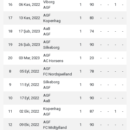
Viborg
16
06 Kas, 2022
1
90
-
-
1
-
AGF
AGF
17
13 Kas, 2022
1
83
-
-
-
-
Kopenhag
AaB
18
17 Şub, 2023
1
74
-
-
-
-
AGF
AGF
19
26 Şub, 2023
1
90
-
-
-
-
Silkeborg
AGF
20
03 Mar, 2023
1
20
-
-
-
-
AC Horsens
AGF
8
05 Eyl, 2022
1
78
-
-
-
-
FC Nordsjaelland
Silkeborg
9
11 Eyl, 2022
1
90
-
-
-
-
AGF
AGF
10
17 Eyl, 2022
1
90
-
-
-
-
AaB
Kopenhag
11
02 Eki, 2022
1
87
-
-
1
-
AGF
AGF
12
09 Eki, 2022
1
90
-
-
-
-
FC Midtjylland