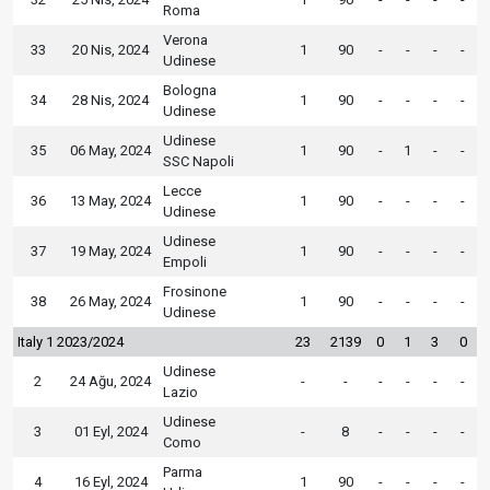
Roma
Verona
33
20 Nis, 2024
1
90
-
-
-
-
Udinese
Bologna
34
28 Nis, 2024
1
90
-
-
-
-
Udinese
Udinese
35
06 May, 2024
1
90
-
1
-
-
SSC Napoli
Lecce
36
13 May, 2024
1
90
-
-
-
-
Udinese
Udinese
37
19 May, 2024
1
90
-
-
-
-
Empoli
Frosinone
38
26 May, 2024
1
90
-
-
-
-
Udinese
Italy 1 2023/2024
23
2139
0
1
3
0
Udinese
2
24 Ağu, 2024
-
-
-
-
-
-
Lazio
Udinese
3
01 Eyl, 2024
-
8
-
-
-
-
Como
Parma
4
16 Eyl, 2024
1
90
-
-
-
-