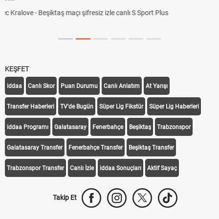
KEŞFET
iddaa
Canlı Skor
Puan Durumu
Canlı Anlatım
At Yarışı
Transfer Haberleri
TV'de Bugün
Süper Lig Fikstür
Süper Lig Haberleri
iddaa Programı
Galatasaray
Fenerbahçe
Beşiktaş
Trabzonspor
Galatasaray Transfer
Fenerbahçe Transfer
Beşiktaş Transfer
Trabzonspor Transfer
Canlı İzle
iddaa Sonuçları
Aktif Sayaç
Takip Et