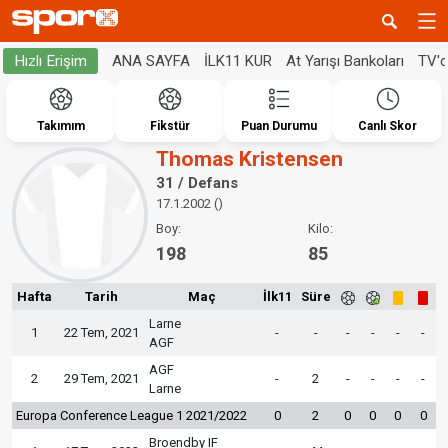
ANA SAYFA
İLK11 KUR
At Yarışı Bankoları
TV'
Hızlı Erişim
Takımım
Fikstür
Puan Durumu
Canlı Skor
Thomas Kristensen
31 / Defans
17.1.2002 ()
Boy:
Kilo:
198
85
Hafta
Tarih
Maç
İlk11
Süre
Larne
1
22 Tem, 2021
-
-
-
-
-
-
AGF
AGF
2
29 Tem, 2021
-
2
-
-
-
-
Larne
Europa Conference League 1 2021/2022
0
2
0
0
0
0
Broendby IF