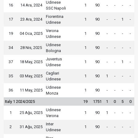
Udinese
16
14 Ara, 2024
1
90
-
-
-
-
SSC Napoli
Fiorentina
17
23 Ara, 2024
1
90
-
-
1
-
Udinese
Verona
19
04 Oca, 2025
1
90
-
-
-
-
Udinese
Udinese
34
28 Nis, 2025
1
90
-
-
-
-
Bologna
Juventus
37
18 May, 2025
1
90
-
-
1
-
Udinese
Cagliari
35
03 May, 2025
1
90
1
-
-
-
Udinese
Udinese
36
11 May, 2025
1
90
-
-
-
-
Monza
Italy 1 2024/2025
19
1751
1
0
5
0
Udinese
1
25 Ağu, 2025
1
90
1
-
-
-
Verona
Inter
2
31 Ağu, 2025
1
90
-
-
-
-
Udinese