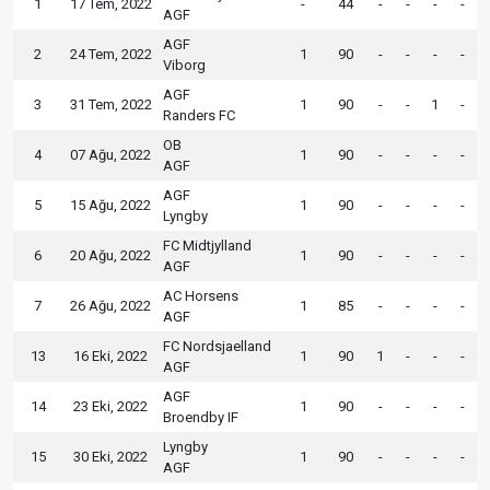
1
17 Tem, 2022
-
44
-
-
-
-
AGF
AGF
2
24 Tem, 2022
1
90
-
-
-
-
Viborg
AGF
3
31 Tem, 2022
1
90
-
-
1
-
Randers FC
OB
4
07 Ağu, 2022
1
90
-
-
-
-
AGF
AGF
5
15 Ağu, 2022
1
90
-
-
-
-
Lyngby
FC Midtjylland
6
20 Ağu, 2022
1
90
-
-
-
-
AGF
AC Horsens
7
26 Ağu, 2022
1
85
-
-
-
-
AGF
FC Nordsjaelland
13
16 Eki, 2022
1
90
1
-
-
-
AGF
AGF
14
23 Eki, 2022
1
90
-
-
-
-
Broendby IF
Lyngby
15
30 Eki, 2022
1
90
-
-
-
-
AGF