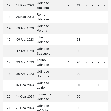
Udinese
12
12 Kas, 2023
-
13
-
-
-
-
Atalanta
Roma
13
26 Kas, 2023
-
-
-
-
-
-
Udinese
Udinese
14
03 Ara, 2023
-
-
-
-
-
-
Verona
Inter
15
09 Ara, 2023
-
28
-
-
-
-
Udinese
Udinese
16
17 Ara, 2023
1
90
-
-
-
-
Sassuolo
Torino
17
23 Ara, 2023
1
90
-
-
-
-
Udinese
Udinese
18
30 Ara, 2023
1
90
-
-
-
-
Bologna
Udinese
19
07 Oca, 2024
1
83
-
-
1
-
Lazio
Fiorentina
20
14 Oca, 2024
1
90
-
-
-
-
Udinese
Udinese
21
20 Oca, 2024
1
90
-
-
-
-
AC Milan