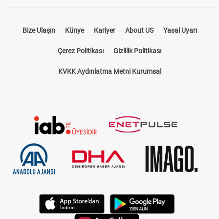
Bize Ulaşın
Künye
Kariyer
About US
Yasal Uyarı
Çerez Politikası
Gizlilik Politikası
KVKK Aydınlatma Metni Kurumsal