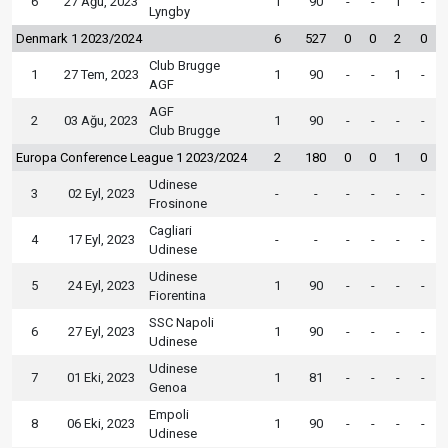
6
27 Ağu, 2023
1
90
-
-
1
-
Lyngby
Denmark 1 2023/2024
6
527
0
0
2
0
Club Brugge
1
27 Tem, 2023
1
90
-
-
1
-
AGF
AGF
2
03 Ağu, 2023
1
90
-
-
-
-
Club Brugge
Europa Conference League 1 2023/2024
2
180
0
0
1
0
Udinese
3
02 Eyl, 2023
-
-
-
-
-
-
Frosinone
Cagliari
4
17 Eyl, 2023
-
-
-
-
-
-
Udinese
Udinese
5
24 Eyl, 2023
1
90
-
-
-
-
Fiorentina
SSC Napoli
6
27 Eyl, 2023
1
90
-
-
-
-
Udinese
Udinese
7
01 Eki, 2023
1
81
-
-
-
-
Genoa
Empoli
8
06 Eki, 2023
1
90
-
-
-
-
Udinese