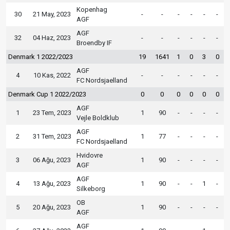
Kopenhag
30
21 May, 2023
-
-
-
-
-
-
AGF
AGF
32
04 Haz, 2023
-
-
-
-
-
-
Broendby IF
Denmark 1 2022/2023
19
1641
1
0
3
0
AGF
4
10 Kas, 2022
-
-
-
-
-
-
FC Nordsjaelland
Denmark Cup 1 2022/2023
0
0
0
0
0
0
AGF
1
23 Tem, 2023
1
90
-
-
-
-
Vejle Boldklub
AGF
2
31 Tem, 2023
1
77
-
-
-
-
FC Nordsjaelland
Hvidovre
3
06 Ağu, 2023
1
90
-
-
-
-
AGF
AGF
4
13 Ağu, 2023
1
90
-
-
1
-
Silkeborg
OB
5
20 Ağu, 2023
1
90
-
-
-
-
AGF
AGF