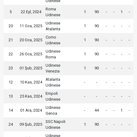
Udinese
Roma
5
22 Eyl, 2024
1
90
-
-
1
-
Udinese
Udinese
20
11 Oca, 2025
1
90
-
-
-
-
Atalanta
Como
21
20 Oca, 2025
1
90
-
-
-
-
Udinese
Udinese
22
26 Oca, 2025
1
90
-
-
-
-
Roma
Udinese
23
01 Şub, 2025
1
90
-
-
-
-
Venezia
Atalanta
12
10 Kas, 2024
-
-
-
-
-
-
Udinese
Empoli
13
25 Kas, 2024
-
-
-
-
-
-
Udinese
Udinese
14
01 Ara, 2024
-
44
-
-
1
-
Genoa
SSC Napoli
24
09 Şub, 2025
1
90
-
-
-
-
Udinese
Udinese