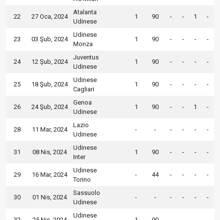
Atalanta
22
27 Oca, 2024
1
90
-
-
1
-
Udinese
Udinese
23
03 Şub, 2024
1
90
-
-
-
-
Monza
Juventus
24
12 Şub, 2024
1
90
-
-
-
-
Udinese
Udinese
25
18 Şub, 2024
1
90
-
-
-
-
Cagliari
Genoa
26
24 Şub, 2024
1
90
-
-
1
-
Udinese
Lazio
28
11 Mar, 2024
-
-
-
-
-
-
Udinese
Udinese
31
08 Nis, 2024
1
90
-
-
-
-
Inter
Udinese
29
16 Mar, 2024
-
44
-
-
-
-
Torino
Sassuolo
30
01 Nis, 2024
-
-
-
-
-
-
Udinese
Udinese
32
25 Nis, 2024
1
90
-
-
-
-