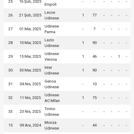
25
16 Şub, 2025
-
-
-
-
-
-
Empoli
Lecce
26
21 Şub, 2025
1
77
-
-
-
-
Udinese
Udinese
27
01 Mar, 2025
-
7
-
-
-
-
Parma
Lazio
28
10 Mar, 2025
1
90
-
-
-
-
Udinese
Udinese
29
15 Mar, 2025
1
46
-
-
1
-
Verona
Inter
30
30 Mar, 2025
1
90
-
-
-
-
Udinese
Genoa
31
04 Nis, 2025
-
10
-
-
-
-
Udinese
Udinese
32
11 Nis, 2025
1
75
-
-
-
-
AC Milan
Torino
33
23 Nis, 2025
-
-
-
-
-
-
Udinese
Monza
15
09 Ara, 2024
-
44
-
-
-
-
Udinese