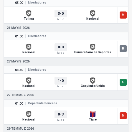
05.00
Libertadores
3-0
Tolima
Nacional
İY: 1-0
21 MAYIS 2026
01.00
Libertadores
0-0
Nacional
Universitario de Deportes
İY: 0-0
27 MAYIS 2026
03.30
Libertadores
1-0
Nacional
Coquimbo Unido
İY: 1-0
22 TEMMUZ 2026
01.00
Copa Sudamericana
0-3
Nacional
Tigre
İY: 0-2
29 TEMMUZ 2026