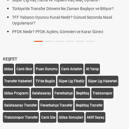
Süper Lig Kaç Hafta ve Toplam Kaç Maç Oynanır?
Türkiye'de Transfer Dönemi Ne Zaman Başlıyor ve Bitiyor?
TFF Yabancı Oyuncu Kuralı Nedir? Güncel Sezonda Nasıl
Uygulanıyor?
PFDK Nedir? PFDK Açılımı, Görevleri ve Karar Süreci
KEŞFET
iddaa
Canlı Skor
Puan Durumu
Canlı Anlatım
At Yarışı
Transfer Haberleri
TV'de Bugün
Süper Lig Fikstür
Süper Lig Haberleri
iddaa Programı
Galatasaray
Fenerbahçe
Beşiktaş
Trabzonspor
Galatasaray Transfer
Fenerbahçe Transfer
Beşiktaş Transfer
Trabzonspor Transfer
Canlı İzle
iddaa Sonuçları
Aktif Sayaç