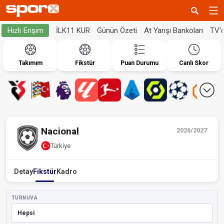
İLK11 KUR
Günün Özeti
At Yarışı Bankoları
TV'
Hızlı Erişim
Takımım
Fikstür
Puan Durumu
Canlı Skor
Nacional
2026/2027
Türkiye
Detay
Fikstür
Kadro
TURNUVA