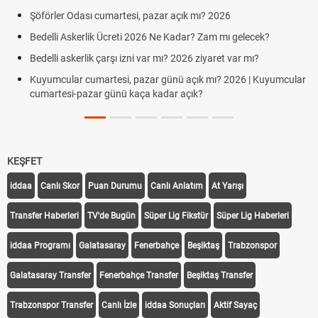
Şöförler Odası cumartesi, pazar açık mı? 2026
Bedelli Askerlik Ücreti 2026 Ne Kadar? Zam mı gelecek?
Bedelli askerlik çarşı izni var mı? 2026 ziyaret var mı?
Kuyumcular cumartesi, pazar günü açık mı? 2026 | Kuyumcular
cumartesi-pazar günü kaça kadar açık?
KEŞFET
iddaa
Canlı Skor
Puan Durumu
Canlı Anlatım
At Yarışı
Transfer Haberleri
TV'de Bugün
Süper Lig Fikstür
Süper Lig Haberleri
iddaa Programı
Galatasaray
Fenerbahçe
Beşiktaş
Trabzonspor
Galatasaray Transfer
Fenerbahçe Transfer
Beşiktaş Transfer
Trabzonspor Transfer
Canlı İzle
iddaa Sonuçları
Aktif Sayaç