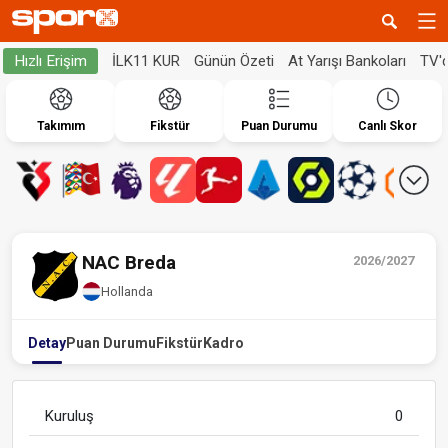
İLK11 KUR
Günün Özeti
At Yarışı Bankoları
TV'
Hızlı Erişim
Takımım
Fikstür
Puan Durumu
Canlı Skor
NAC Breda
2026/2027
Hollanda
Detay
Puan Durumu
Fikstür
Kadro
Kuruluş
0