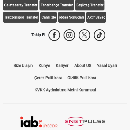
Galatasaray Transfer
Fenerbahçe Transfer
Beşiktaş Transfer
Trabzonspor Transfer
Canlı İzle
iddaa Sonuçları
Aktif Sayaç
Takip Et
Bize Ulaşın
Künye
Kariyer
About US
Yasal Uyarı
Çerez Politikası
Gizlilik Politikası
KVKK Aydınlatma Metni Kurumsal