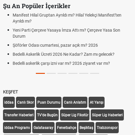
Şu An Popüler İçerikler
Manifest Hilal Gruptan Ayrıldı mı? Hilal Yelekçi Manifest'ten
Ayrıldı mı?
Yeni Parti Çerçeve Yasaya İmza Attı mı? Çerçeve Yasa Son
Durum
Şöförler Odası cumartesi, pazar açık mı? 2026
Bedelli Askerlik Ücreti 2026 Ne Kadar? Zam mı gelecek?
Bedelli askerlik çarşı izni var mı? 2026 ziyaret var mı?
KEŞFET
iddaa
Canlı Skor
Puan Durumu
Canlı Anlatım
At Yarışı
Transfer Haberleri
TV'de Bugün
Süper Lig Fikstür
Süper Lig Haberleri
iddaa Programı
Galatasaray
Fenerbahçe
Beşiktaş
Trabzonspor