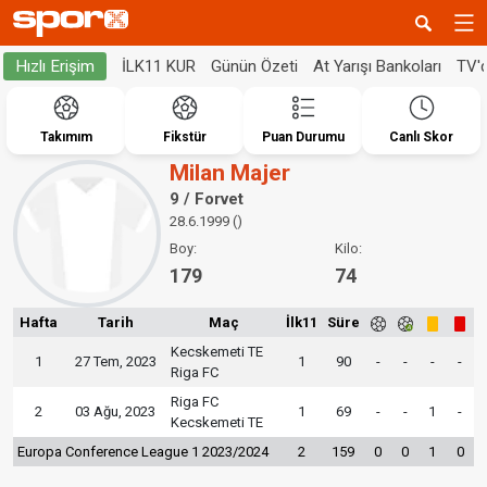
İLK11 KUR
Günün Özeti
At Yarışı Bankoları
TV'
Hızlı Erişim
Takımım
Fikstür
Puan Durumu
Canlı Skor
Milan Majer
9 / Forvet
28.6.1999 ()
Boy:
Kilo:
179
74
Hafta
Tarih
Maç
İlk11
Süre
Kecskemeti TE
1
27 Tem, 2023
1
90
-
-
-
-
Riga FC
Riga FC
2
03 Ağu, 2023
1
69
-
-
1
-
Kecskemeti TE
Europa Conference League 1 2023/2024
2
159
0
0
1
0