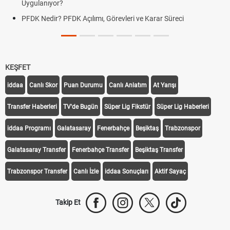
Uygulanıyor?
PFDK Nedir? PFDK Açılımı, Görevleri ve Karar Süreci
KEŞFET
iddaa
Canlı Skor
Puan Durumu
Canlı Anlatım
At Yarışı
Transfer Haberleri
TV'de Bugün
Süper Lig Fikstür
Süper Lig Haberleri
iddaa Programı
Galatasaray
Fenerbahçe
Beşiktaş
Trabzonspor
Galatasaray Transfer
Fenerbahçe Transfer
Beşiktaş Transfer
Trabzonspor Transfer
Canlı İzle
iddaa Sonuçları
Aktif Sayaç
Takip Et