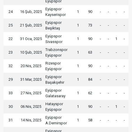
Eyüpspor
Eyüpspor
24
16 Şub, 2025
1
90
-
-
-
-
Kayserispor
Eyüpspor
25
21 Şub, 2025
1
73
-
-
-
-
Beşiktaş
Eyüpspor
22
31 Oca, 2025
1
90
-
-
1
-
Sivasspor
Trabzonspor
23
10 Şub, 2025
1
63
-
-
-
-
Eyüpspor
Rizespor
32
20 Nis, 2025
1
90
-
-
-
-
Eyüpspor
Eyüpspor
29
31 Mar, 2025
1
84
-
-
-
-
Başakşehir
Eyüpspor
33
27 Nis, 2025
1
62
-
-
-
-
Galatasaray
Hatayspor
30
06 Nis, 2025
1
90
-
-
1
-
Eyüpspor
Eyüpspor
31
14 Nis, 2025
1
58
-
-
-
-
A.Demirspor
Eyüpspor