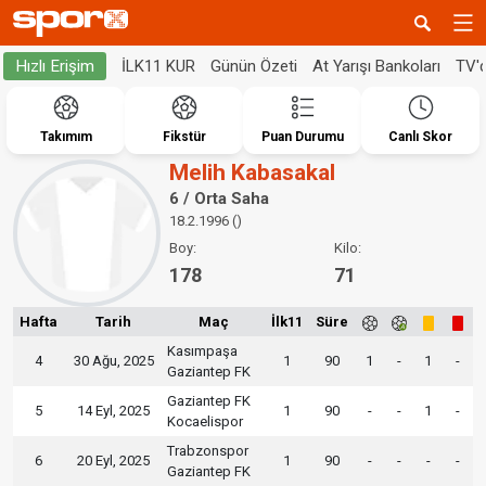
İLK11 KUR
Günün Özeti
At Yarışı Bankoları
TV'
Hızlı Erişim
Takımım
Fikstür
Puan Durumu
Canlı Skor
Melih Kabasakal
6 / Orta Saha
18.2.1996 ()
Boy:
Kilo:
178
71
Hafta
Tarih
Maç
İlk11
Süre
Kasımpaşa
4
30 Ağu, 2025
1
90
1
-
1
-
Gaziantep FK
Gaziantep FK
5
14 Eyl, 2025
1
90
-
-
1
-
Kocaelispor
Trabzonspor
6
20 Eyl, 2025
1
90
-
-
-
-
Gaziantep FK