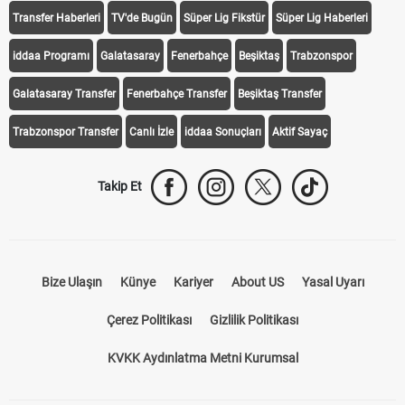
Transfer Haberleri
TV'de Bugün
Süper Lig Fikstür
Süper Lig Haberleri
iddaa Programı
Galatasaray
Fenerbahçe
Beşiktaş
Trabzonspor
Galatasaray Transfer
Fenerbahçe Transfer
Beşiktaş Transfer
Trabzonspor Transfer
Canlı İzle
iddaa Sonuçları
Aktif Sayaç
Takip Et
Bize Ulaşın
Künye
Kariyer
About US
Yasal Uyarı
Çerez Politikası
Gizlilik Politikası
KVKK Aydınlatma Metni Kurumsal