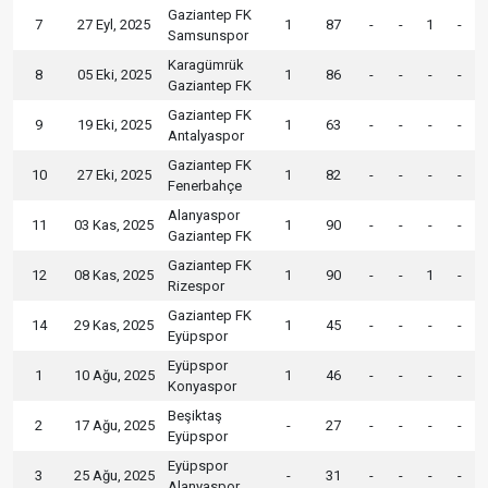
Gaziantep FK
7
27 Eyl, 2025
1
87
-
-
1
-
Samsunspor
Karagümrük
8
05 Eki, 2025
1
86
-
-
-
-
Gaziantep FK
Gaziantep FK
9
19 Eki, 2025
1
63
-
-
-
-
Antalyaspor
Gaziantep FK
10
27 Eki, 2025
1
82
-
-
-
-
Fenerbahçe
Alanyaspor
11
03 Kas, 2025
1
90
-
-
-
-
Gaziantep FK
Gaziantep FK
12
08 Kas, 2025
1
90
-
-
1
-
Rizespor
Gaziantep FK
14
29 Kas, 2025
1
45
-
-
-
-
Eyüpspor
Eyüpspor
1
10 Ağu, 2025
1
46
-
-
-
-
Konyaspor
Beşiktaş
2
17 Ağu, 2025
-
27
-
-
-
-
Eyüpspor
Eyüpspor
3
25 Ağu, 2025
-
31
-
-
-
-
Alanyaspor