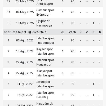
37
24 May, 2025
1
90
-
-
-
-
Antalyaspor
Samsunspor
34
04 May, 2025
1
90
-
-
-
-
Eyüpspor
Eyüpspor
35
10 May, 2025
1
90
-
-
1
-
Kasımpaşa
Spor Toto Süper Lig 2024/2025
31
2676
0
2
8
0
İstanbulspor
1
05 Ağu, 2022
1
90
-
-
-
-
Trabzonspor
Kayserispor
2
13 Ağu, 2022
1
90
-
-
-
-
İstanbulspor
İstanbulspor
3
22 Ağu, 2022
1
90
-
-
-
-
Konyaspor
Alanyaspor
4
27 Ağu, 2022
1
90
-
-
-
-
İstanbulspor
Sivasspor
6
11 Eyl, 2022
1
90
-
-
1
-
İstanbulspor
İstanbulspor
7
17 Eyl, 2022
1
90
-
-
1
-
Beşiktaş
Karagümrük
8
03 Eki, 2022
1
46
-
-
-
-