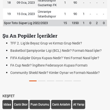
İstanbulspor
18
09 Oca, 2023
1
90
-
-
-
-
Gaziantep FK
Ümraniye
19
15 Oca, 2023
1
90
1
-
-
-
İstanbulspor
Spor Toto Süper Lig 2022/2023
15
1350
1
0
2
0
Şu An Popüler İçerikler
TFF 2. Lig'de Beyaz Grup ve Kırmızı Grup Nedir?
Basketbol Şampiyonlar Ligi (BCL) Nedir? Formatı Nasıl İşler?
FIFA Kulüpler Dünya Kupası Nedir? Yeni Format Nasıl İşler?
FA Cup Nedir? İngiltere Federasyon Kupası Formatı
Community Shield Nedir? Kimler Oynar ve Formatı Nasıldır?
KEŞFET
iddaa
Canlı Skor
Puan Durumu
Canlı Anlatım
At Yarışı