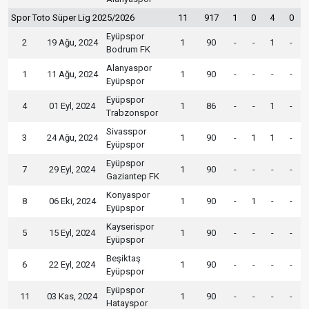
Spor Toto Süper Lig 2025/2026
11
917
1
0
4
0
Eyüpspor
2
19 Ağu, 2024
1
90
-
-
1
-
Bodrum FK
Alanyaspor
1
11 Ağu, 2024
1
90
-
-
-
-
Eyüpspor
Eyüpspor
4
01 Eyl, 2024
1
86
-
-
1
-
Trabzonspor
Sivasspor
3
24 Ağu, 2024
1
90
-
1
1
-
Eyüpspor
Eyüpspor
7
29 Eyl, 2024
1
90
-
-
-
-
Gaziantep FK
Konyaspor
8
06 Eki, 2024
1
90
-
1
-
-
Eyüpspor
Kayserispor
5
15 Eyl, 2024
1
90
-
-
-
-
Eyüpspor
Beşiktaş
6
22 Eyl, 2024
1
90
-
-
-
-
Eyüpspor
Eyüpspor
11
03 Kas, 2024
1
90
-
-
-
-
Hatayspor