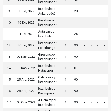
İstanbulspor
İstanbulspor
9
08 Eki, 2022
-
28
-
-
-
-
Ankaragücü
Başakşehir
10
16 Eki, 2022
-
-
-
-
-
-
İstanbulspor
Antalyaspor
11
21 Eki, 2022
-
25
-
-
-
-
İstanbulspor
İstanbulspor
12
30 Eki, 2022
1
90
-
-
-
-
Fenerbahçe
Giresunspor
13
05 Kas, 2022
1
90
-
-
-
-
İstanbulspor
İstanbulspor
14
13 Kas, 2022
1
81
-
-
-
-
Hatayspor
Galatasaray
15
25 Ara, 2022
1
90
-
-
-
-
İstanbulspor
İstanbulspor
16
28 Ara, 2022
1
90
-
-
-
-
Kasımpaşa
A.Demirspor
17
05 Oca, 2023
1
90
-
-
-
-
İstanbulspor