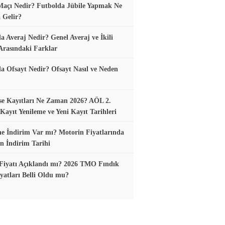
Maçı Nedir? Futbolda Jübile Yapmak Ne
 Gelir?
a Averaj Nedir? Genel Averaj ve İkili
Arasındaki Farklar
a Ofsayt Nedir? Ofsayt Nasıl ve Neden
se Kayıtları Ne Zaman 2026? AÖL 2.
ayıt Yenileme ve Yeni Kayıt Tarihleri
e İndirim Var mı? Motorin Fiyatlarında
n İndirim Tarihi
Fiyatı Açıklandı mı? 2026 TMO Fındık
yatları Belli Oldu mu?