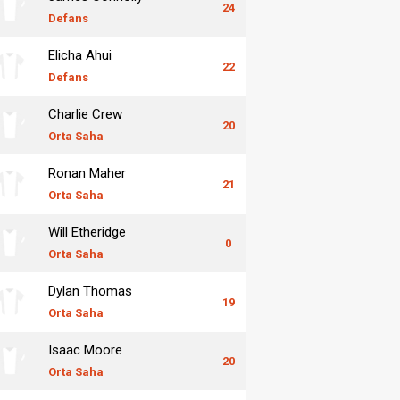
24
Defans
Elicha Ahui
22
Defans
Charlie Crew
20
Orta Saha
Ronan Maher
21
Orta Saha
Will Etheridge
0
Orta Saha
Dylan Thomas
19
Orta Saha
Isaac Moore
20
Orta Saha