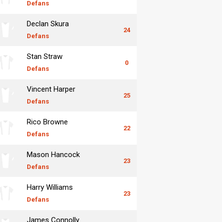
Defans
Declan Skura
24
Defans
Stan Straw
0
Defans
Vincent Harper
25
Defans
Rico Browne
22
Defans
Mason Hancock
23
Defans
Harry Williams
23
Defans
James Connolly