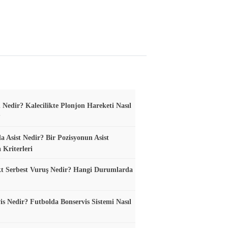
 Nedir? Kalecilikte Plonjon Hareketi Nasıl
?
a Asist Nedir? Bir Pozisyonun Asist
 Kriterleri
t Serbest Vuruş Nedir? Hangi Durumlarda
is Nedir? Futbolda Bonservis Sistemi Nasıl