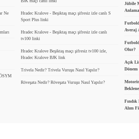
BJK maçı canlı linki
Jübile 
Anlama
ar Ne
Hradec Kralove - Beşiktaş maçı şifresiz izle canlı S
Sport Plus linki
Futbold
Averaj 
mları
Hradec Kralove - Beşiktaş maçı şifresiz izle canlı
tv100 linki
Futbold
Olur?
Hradec Kralove Beşiktaş maçı şifresiz tv100 izle,
Hradec Kralove BJK link
Açık Li
Dönem K
Trivela Nedir? Trivela Vuruşu Nasıl Yapılır?
? ÖSYM
Motorin
Röveşata Nedir? Röveşata Vuruşu Nasıl Yapılır?
Beklene
Fındık 
Alım Fi