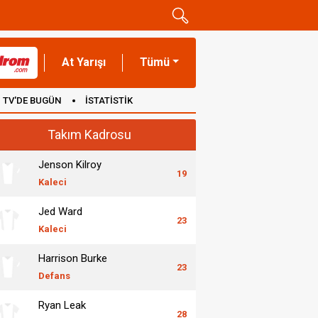
At Yarışı
Tümü
TV'DE BUGÜN
İSTATİSTİK
Takım Kadrosu
Jenson Kilroy
19
Kaleci
Jed Ward
23
Kaleci
Harrison Burke
23
Defans
Ryan Leak
28