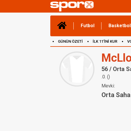
Futbol
Basketbol
GÜNÜN ÖZETİ
İLK 11'İNİ KUR
V
(YENİ) OYUNLAR
CANLI ANLATIM
McLlo
56 / Orta 
.0. ()
Mevki:
Orta Saha