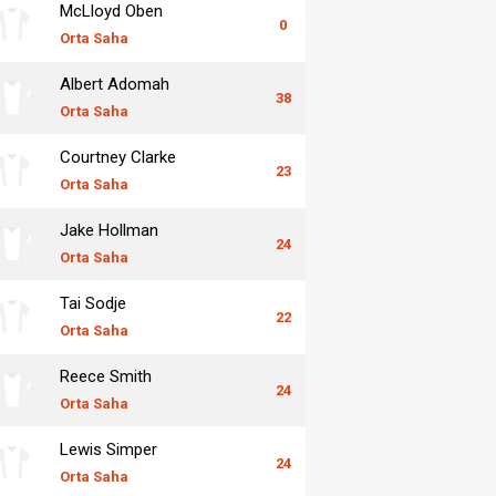
McLloyd Oben
0
Orta Saha
Albert Adomah
38
Orta Saha
Courtney Clarke
23
Orta Saha
Jake Hollman
24
Orta Saha
Tai Sodje
22
Orta Saha
Reece Smith
24
Orta Saha
Lewis Simper
24
Orta Saha