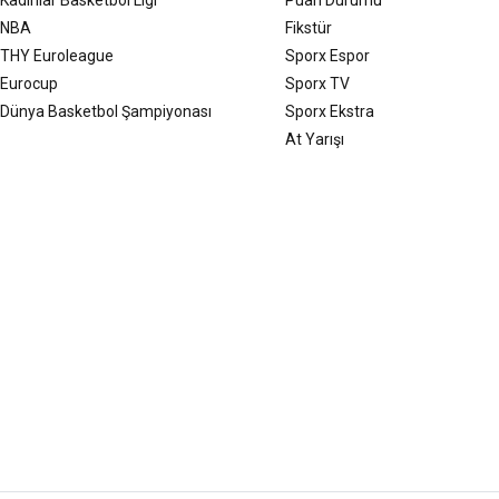
NBA
Fikstür
THY Euroleague
Sporx Espor
Eurocup
Sporx TV
Dünya Basketbol Şampiyonası
Sporx Ekstra
At Yarışı