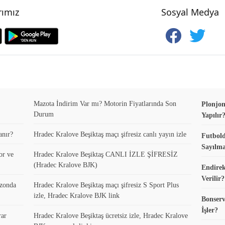
ımız
Sosyal Medya
Mazota İndirim Var mı? Motorin Fiyatlarında Son
Plonjon
Durum
Yapılır
anır?
Hradec Kralove Beşiktaş maçı şifresiz canlı yayın izle
Futbold
Sayılma
or ve
Hradec Kralove Beşiktaş CANLI İZLE ŞİFRESİZ
(Hradec Kralove BJK)
Endirek
Verilir?
ezonda
Hradec Kralove Beşiktaş maçı şifresiz S Sport Plus
izle, Hradec Kralove BJK link
Bonserv
İşler?
rar
Hradec Kralove Beşiktaş ücretsiz izle, Hradec Kralove