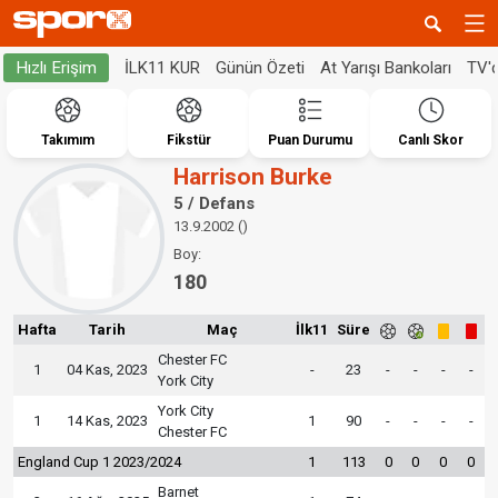
İLK11 KUR
Günün Özeti
At Yarışı Bankoları
TV'
Hızlı Erişim
Takımım
Fikstür
Puan Durumu
Canlı Skor
Harrison Burke
5 / Defans
13.9.2002 ()
Boy:
180
Hafta
Tarih
Maç
İlk11
Süre
Chester FC
1
04 Kas, 2023
-
23
-
-
-
-
York City
York City
1
14 Kas, 2023
1
90
-
-
-
-
Chester FC
England Cup 1 2023/2024
1
113
0
0
0
0
Barnet