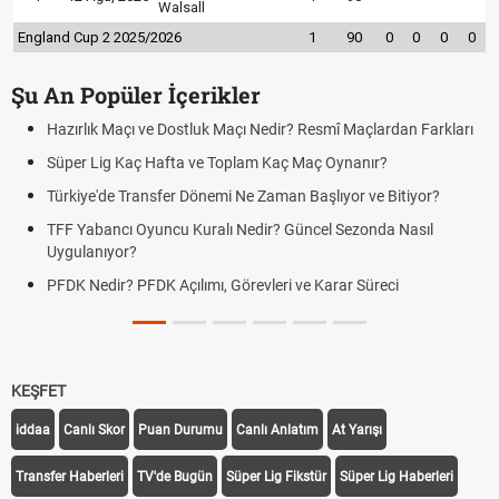
Walsall
England Cup 2 2025/2026
1
90
0
0
0
0
Şu An Popüler İçerikler
Hazırlık Maçı ve Dostluk Maçı Nedir? Resmî Maçlardan Farkları
Süper Lig Kaç Hafta ve Toplam Kaç Maç Oynanır?
Türkiye'de Transfer Dönemi Ne Zaman Başlıyor ve Bitiyor?
TFF Yabancı Oyuncu Kuralı Nedir? Güncel Sezonda Nasıl
Uygulanıyor?
PFDK Nedir? PFDK Açılımı, Görevleri ve Karar Süreci
KEŞFET
iddaa
Canlı Skor
Puan Durumu
Canlı Anlatım
At Yarışı
Transfer Haberleri
TV'de Bugün
Süper Lig Fikstür
Süper Lig Haberleri