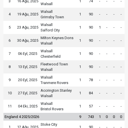
3
16 Ağu, 2025
1
74
-
-
-
-
Walsall
Walsall
4
19 Ağu, 2025
1
90
-
-
-
-
Grimsby Town
Walsall
5
23 Ağu, 2025
1
90
1
-
-
-
Salford City
Milton Keynes Dons
6
30 Ağu, 2025
1
90
-
-
-
-
Walsall
Walsall
7
06 Eyl, 2025
1
90
-
-
-
-
Chesterfield
Fleetwood Town
8
13 Eyl, 2025
1
90
-
-
-
-
Walsall
Walsall
9
20 Eyl, 2025
1
78
-
-
-
-
Tranmere Rovers
Accrington Stanley
10
27 Eyl, 2025
1
84
-
-
-
-
Walsall
Walsall
11
04 Eki, 2025
1
57
-
-
-
-
Bristol Rovers
England 4 2025/2026
9
743
1
0
0
0
Stoke City
1
12 Ağu, 2025
1
90
-
-
-
-