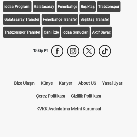
iddaa Programı
Galatasaray
Fenerbahçe
Beşiktaş
Trabzonspor
Galatasaray Transfer
Fenerbahçe Transfer
Beşiktaş Transfer
Trabzonspor Transfer
Canlı İzle
iddaa Sonuçları
Aktif Sayaç
Takip Et
Bize Ulaşın
Künye
Kariyer
About US
Yasal Uyarı
Çerez Politikası
Gizlilik Politikası
KVKK Aydınlatma Metni Kurumsal