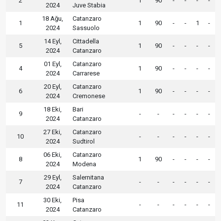
2
1
90
-
-
-
-
2024
Juve Stabia
18 Ağu,
Catanzaro
1
1
90
-
-
1
-
2024
Sassuolo
14 Eyl,
Cittadella
5
1
90
-
-
-
-
2024
Catanzaro
01 Eyl,
Catanzaro
4
1
90
-
-
-
-
2024
Carrarese
20 Eyl,
Catanzaro
6
1
90
-
-
-
-
2024
Cremonese
18 Eki,
Bari
9
-
-
-
-
-
-
2024
Catanzaro
27 Eki,
Catanzaro
10
-
-
-
-
-
-
2024
Sudtirol
06 Eki,
Catanzaro
8
1
90
-
-
-
-
2024
Modena
29 Eyl,
Salernitana
7
-
-
-
-
-
-
2024
Catanzaro
30 Eki,
Pisa
11
-
-
-
-
-
-
2024
Catanzaro