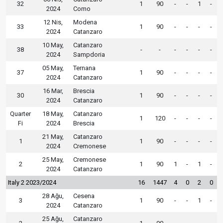
32
1
90
-
-
1
-
2024
Como
12 Nis,
Modena
33
1
90
-
-
-
-
2024
Catanzaro
10 May,
Catanzaro
38
-
-
-
-
-
-
2024
Sampdoria
05 May,
Ternana
37
1
90
-
-
-
-
2024
Catanzaro
16 Mar,
Brescia
30
1
90
-
-
-
-
2024
Catanzaro
Quarter
18 May,
Catanzaro
1
120
-
-
-
-
Fi
2024
Brescia
21 May,
Catanzaro
1
1
90
-
-
-
-
2024
Cremonese
25 May,
Cremonese
2
1
90
1
-
1
-
2024
Catanzaro
Italy 2 2023/2024
16
1447
4
0
2
0
28 Ağu,
Cesena
3
1
90
-
-
1
-
2024
Catanzaro
25 Ağu,
Catanzaro