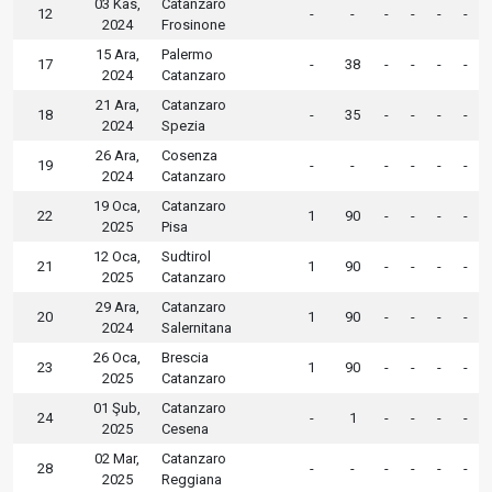
03 Kas,
Catanzaro
12
-
-
-
-
-
-
2024
Frosinone
15 Ara,
Palermo
17
-
38
-
-
-
-
2024
Catanzaro
21 Ara,
Catanzaro
18
-
35
-
-
-
-
2024
Spezia
26 Ara,
Cosenza
19
-
-
-
-
-
-
2024
Catanzaro
19 Oca,
Catanzaro
22
1
90
-
-
-
-
2025
Pisa
12 Oca,
Sudtirol
21
1
90
-
-
-
-
2025
Catanzaro
29 Ara,
Catanzaro
20
1
90
-
-
-
-
2024
Salernitana
26 Oca,
Brescia
23
1
90
-
-
-
-
2025
Catanzaro
01 Şub,
Catanzaro
24
-
1
-
-
-
-
2025
Cesena
02 Mar,
Catanzaro
28
-
-
-
-
-
-
2025
Reggiana