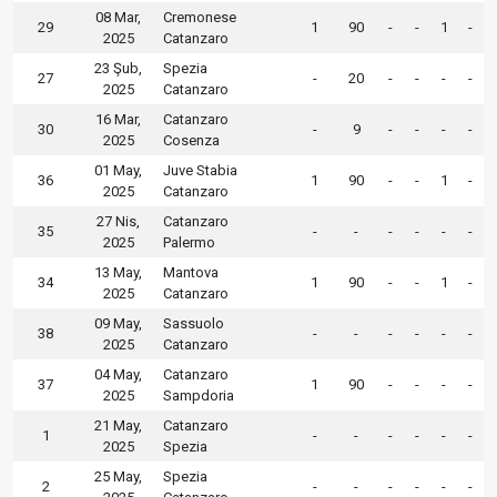
08 Mar,
Cremonese
29
1
90
-
-
1
-
2025
Catanzaro
23 Şub,
Spezia
27
-
20
-
-
-
-
2025
Catanzaro
16 Mar,
Catanzaro
30
-
9
-
-
-
-
2025
Cosenza
01 May,
Juve Stabia
36
1
90
-
-
1
-
2025
Catanzaro
27 Nis,
Catanzaro
35
-
-
-
-
-
-
2025
Palermo
13 May,
Mantova
34
1
90
-
-
1
-
2025
Catanzaro
09 May,
Sassuolo
38
-
-
-
-
-
-
2025
Catanzaro
04 May,
Catanzaro
37
1
90
-
-
-
-
2025
Sampdoria
21 May,
Catanzaro
1
-
-
-
-
-
-
2025
Spezia
25 May,
Spezia
2
-
-
-
-
-
-