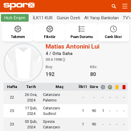
İLK11 KUR
Günün Özeti
At Yarışı Bankoları
TV'
Hızlı Erişim
Takımım
Fikstür
Puan Durumu
Canlı Skor
Matias Antonini Lui
4 / Orta Saha
09.4.1998 ()
Boy:
Kilo:
192
80
Hafta
Tarih
Maç
İlk11
Süre
26 Oca,
Catanzaro
22
-
-
-
-
-
-
2024
Palermo
17 Şub,
Catanzaro
25
1
90
1
-
-
-
2024
Sudtirol
03 Şub,
Spezia
23
1
90
-
-
-
-
2024
Catanzaro