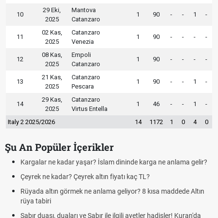
29 Eki,
Mantova
10
1
90
-
-
1
-
2025
Catanzaro
02 Kas,
Catanzaro
11
1
90
-
-
-
-
2025
Venezia
08 Kas,
Empoli
12
1
90
-
-
-
-
2025
Catanzaro
21 Kas,
Catanzaro
13
1
90
-
-
1
-
2025
Pescara
29 Kas,
Catanzaro
14
1
46
-
-
1
-
2025
Virtus Entella
Italy 2 2025/2026
14
1172
1
0
4
0
Şu An Popüler İçerikler
rgalar ne kadar yaşar? İslam dininde karga ne anlama gelir?
Futbo
yrek ne kadar? Çeyrek altın fiyatı kaç TL?
Krava
yada altın görmek ne anlama geliyor? 8 kısa maddede Altın
Cemr
ya tabiri
deme
bır duası, duaları ve Sabır ile ilgili ayetler hadisler! Kuran'da
Rüyad