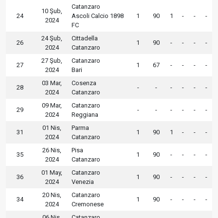
Catanzaro
10 Şub,
24
Ascoli Calcio 1898
1
90
1
-
-
-
2024
FC
24 Şub,
Cittadella
26
1
90
-
-
-
-
2024
Catanzaro
27 Şub,
Catanzaro
27
1
67
-
-
-
-
2024
Bari
03 Mar,
Cosenza
28
-
-
-
-
-
-
2024
Catanzaro
09 Mar,
Catanzaro
29
-
-
-
-
-
-
2024
Reggiana
01 Nis,
Parma
31
1
90
1
-
-
-
2024
Catanzaro
26 Nis,
Pisa
35
1
90
-
-
-
-
2024
Catanzaro
01 May,
Catanzaro
36
1
90
-
-
-
-
2024
Venezia
20 Nis,
Catanzaro
34
1
90
-
-
-
-
2024
Cremonese
06 Nis,
Catanzaro