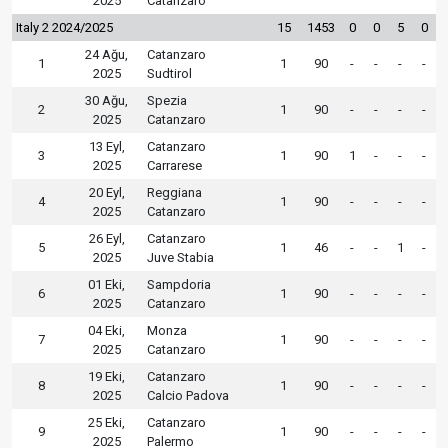
2025
Catanzaro
Italy 2 2024/2025
15
1453
0
0
5
0
24 Ağu,
Catanzaro
1
1
90
-
-
-
-
2025
Sudtirol
30 Ağu,
Spezia
2
1
90
-
-
-
-
2025
Catanzaro
13 Eyl,
Catanzaro
3
1
90
1
-
-
-
2025
Carrarese
20 Eyl,
Reggiana
4
1
90
-
-
-
-
2025
Catanzaro
26 Eyl,
Catanzaro
5
1
46
-
-
1
-
2025
Juve Stabia
01 Eki,
Sampdoria
6
1
90
-
-
-
-
2025
Catanzaro
04 Eki,
Monza
7
1
90
-
-
-
-
2025
Catanzaro
19 Eki,
Catanzaro
8
1
90
-
-
-
-
2025
Calcio Padova
25 Eki,
Catanzaro
9
1
90
-
-
-
-
2025
Palermo