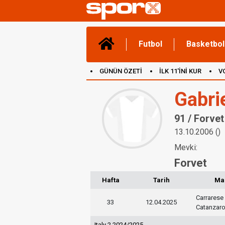
Futbol
Basketbol
GÜNÜN ÖZETİ
İLK 11'İNİ KUR
V
(YENİ) OYUNLAR
CANLI ANLATIM
Gabrie
91 / Forvet
13.10.2006 ()
Mevki:
Forvet
Hafta
Tarih
Ma
Carrarese
33
12.04.2025
Catanzar
Italy 2 2024/2025