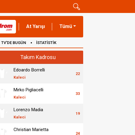
At Yarışı
Tümü
TV'DE BUGÜN
İSTATİSTİK
Takım Kadrosu
Edoardo Borrelli
22
Kaleci
Mirko Pigliacelli
33
Kaleci
Lorenzo Madia
19
Kaleci
Christian Marietta
24