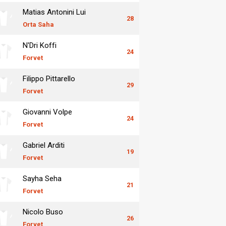
Matias Antonini Lui
28
Orta Saha
N'Dri Koffi
24
Forvet
Filippo Pittarello
29
Forvet
Giovanni Volpe
24
Forvet
Gabriel Arditi
19
Forvet
Sayha Seha
21
Forvet
Nicolo Buso
26
Forvet