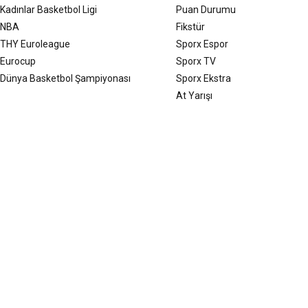
Kadınlar Basketbol Ligi
Puan Durumu
NBA
Fikstür
THY Euroleague
Sporx Espor
Eurocup
Sporx TV
Dünya Basketbol Şampiyonası
Sporx Ekstra
At Yarışı