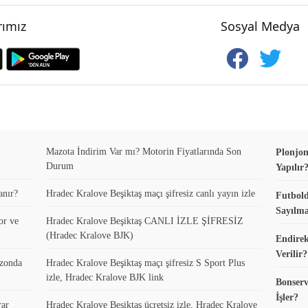
ımız
Sosyal Medya
Mazota İndirim Var mı? Motorin Fiyatlarında Son
Plonjon
Durum
Yapılır
anır?
Hradec Kralove Beşiktaş maçı şifresiz canlı yayın izle
Futbold
Sayılma
or ve
Hradec Kralove Beşiktaş CANLI İZLE ŞİFRESİZ
(Hradec Kralove BJK)
Endirek
Verilir?
ezonda
Hradec Kralove Beşiktaş maçı şifresiz S Sport Plus
izle, Hradec Kralove BJK link
Bonserv
İşler?
rar
Hradec Kralove Beşiktaş ücretsiz izle, Hradec Kralove