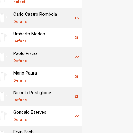
Kaleci
Carlo Castro Rombola
16
Defans
Umberto Morleo
21
Defans
Paolo Rizzo
22
Defans
Mario Paura
21
Defans
Niccolo Postiglione
21
Defans
Goncalo Esteves
22
Defans
Ervin Bashi