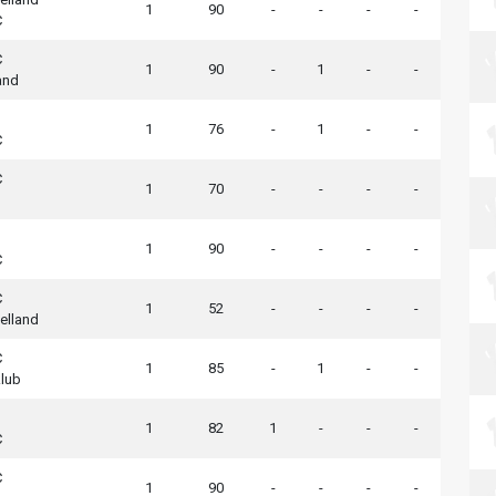
1
90
-
-
-
-
C
C
1
90
-
1
-
-
and
1
76
-
1
-
-
C
C
1
70
-
-
-
-
1
90
-
-
-
-
C
C
1
52
-
-
-
-
elland
C
1
85
-
1
-
-
klub
1
82
1
-
-
-
C
C
1
90
-
-
-
-