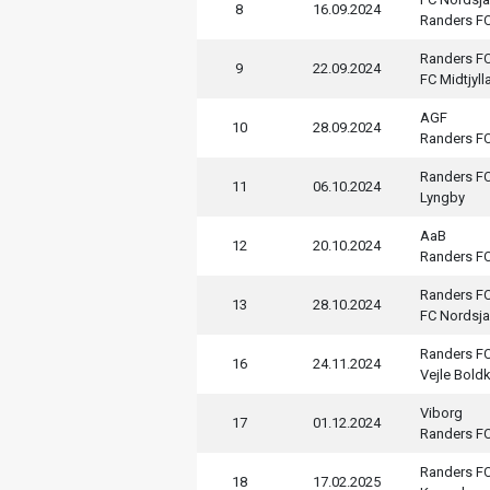
8
16.09.2024
Randers F
Randers F
9
22.09.2024
FC Midtjyll
AGF
10
28.09.2024
Randers F
Randers F
11
06.10.2024
Lyngby
AaB
12
20.10.2024
Randers F
Randers F
13
28.10.2024
FC Nordsja
Randers F
16
24.11.2024
Vejle Bold
Viborg
17
01.12.2024
Randers F
Randers F
18
17.02.2025