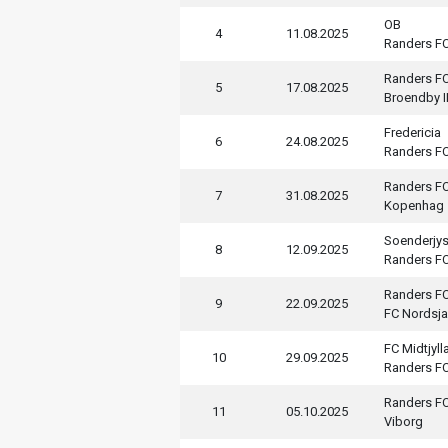
OB
4
11.08.2025
Randers F
Randers F
5
17.08.2025
Broendby I
Fredericia
6
24.08.2025
Randers F
Randers F
7
31.08.2025
Kopenhag
Soenderjy
8
12.09.2025
Randers F
Randers F
9
22.09.2025
FC Nordsja
FC Midtjyll
10
29.09.2025
Randers F
Randers F
11
05.10.2025
Viborg