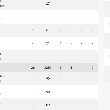
F
-
27
-
-
-
-
klub
-
13
-
-
-
-
F
F
1
63
-
-
-
-
-
21
1
-
-
-
F
F
-
-
-
-
-
-
C
26
2251
6
5
1
0
klub
1
90
-
-
-
-
C
1
90
-
-
-
-
C
C
1
89
-
-
-
-