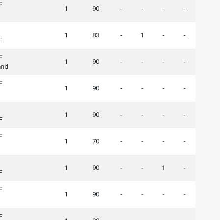
F
1
90
-
-
-
-
1
83
-
1
-
-
F
F
1
90
-
-
-
-
and
F
1
90
-
-
-
-
1
90
-
-
-
-
F
F
1
70
-
-
-
-
1
90
-
-
1
-
F
F
1
90
-
-
-
-
F