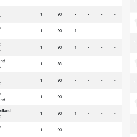
1
90
-
-
-
-
C
C
1
90
1
-
-
-
C
1
90
1
-
-
-
F
and
1
83
-
-
-
-
C
1
90
-
-
-
-
C
C
1
90
-
-
-
-
and
elland
1
90
1
-
-
-
C
C
1
90
-
-
-
-