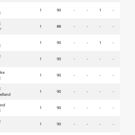
1
90
-
-
1
-
C
C
1
88
-
-
-
-
F
1
90
-
-
1
-
C
C
1
90
-
-
-
-
ske
1
90
-
-
-
-
C
C
1
90
-
-
-
-
elland
and
1
90
-
-
-
-
C
C
1
90
-
-
-
-