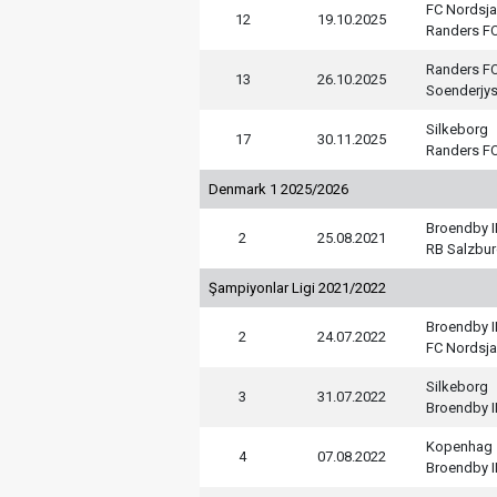
FC Nordsja
12
19.10.2025
Randers F
Randers F
13
26.10.2025
Soenderjy
Silkeborg
17
30.11.2025
Randers F
Denmark 1 2025/2026
Broendby I
2
25.08.2021
RB Salzbu
Şampiyonlar Ligi 2021/2022
Broendby I
2
24.07.2022
FC Nordsja
Silkeborg
3
31.07.2022
Broendby I
Kopenhag
4
07.08.2022
Broendby I