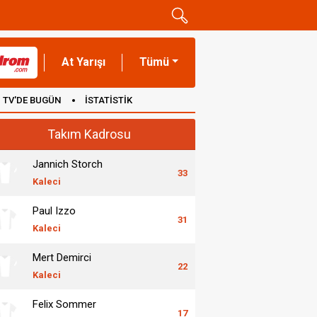
At Yarışı
Tümü
TV'DE BUGÜN
İSTATİSTİK
Takım Kadrosu
Jannich Storch
33
Kaleci
Paul Izzo
31
Kaleci
Mert Demirci
22
Kaleci
Felix Sommer
17