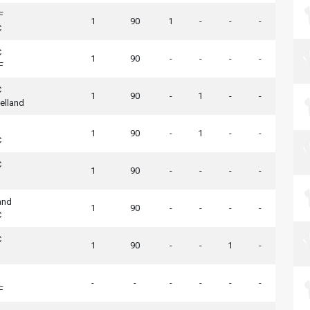
F
1
90
1
-
-
-
C
C
1
90
-
-
-
-
F
C
1
90
-
1
-
-
elland
1
90
-
1
-
-
C
C
1
90
-
-
-
-
and
1
90
-
-
-
-
C
C
1
90
-
-
1
-
-
-
-
-
-
-
F