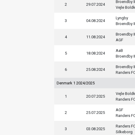
Broendby I
2
29.07.2024
Vejle Bold
Lyngby
3
04.08.2024
Broendby I
Broendby I
4
11.08.2024
AGF
AaB
5
18.08.2024
Broendby I
Broendby I
6
25.08.2024
Randers F
Denmark 1 2024/2025
Vejle Bold
1
20.07.2025
Randers F
AGF
2
25.07.2025
Randers F
Randers F
3
03.08.2025
Silkeborg