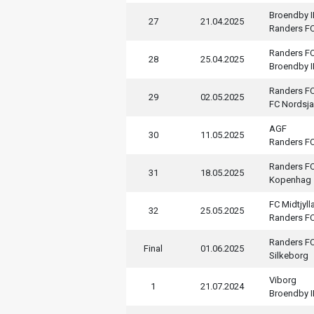
Broendby I
27
21.04.2025
Randers F
Randers F
28
25.04.2025
Broendby I
Randers F
29
02.05.2025
FC Nordsja
AGF
30
11.05.2025
Randers F
Randers F
31
18.05.2025
Kopenhag
FC Midtjyll
32
25.05.2025
Randers F
Randers F
Final
01.06.2025
Silkeborg
Viborg
1
21.07.2024
Broendby I