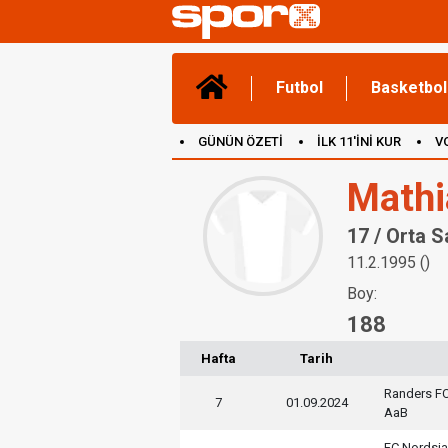
Futbol
Basketbol
GÜNÜN ÖZETİ
İLK 11'İNİ KUR
V
(YENİ) OYUNLAR
CANLI ANLATIM
Mathi
17 / Orta 
11.2.1995 ()
Boy:
188
Hafta
Tarih
Randers F
7
01.09.2024
AaB
FC Nordsja