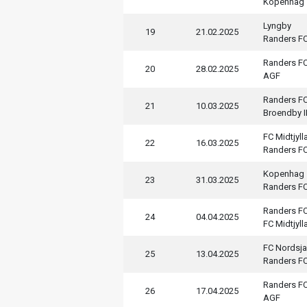
Kopenhag
Lyngby
19
21.02.2025
Randers F
Randers F
20
28.02.2025
AGF
Randers F
21
10.03.2025
Broendby I
FC Midtjyll
22
16.03.2025
Randers F
Kopenhag
23
31.03.2025
Randers F
Randers F
24
04.04.2025
FC Midtjyll
FC Nordsja
25
13.04.2025
Randers F
Randers F
26
17.04.2025
AGF