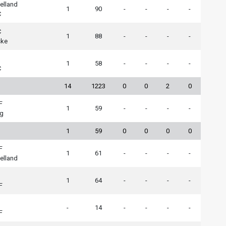
elland
1
90
-
-
-
-
C
C
1
88
-
-
-
-
ske
1
58
-
-
-
-
C
14
1223
0
0
2
0
F
1
59
-
-
-
-
rg
1
59
0
0
0
0
F
1
61
-
-
-
-
elland
1
64
-
-
-
-
F
-
14
-
-
-
-
F