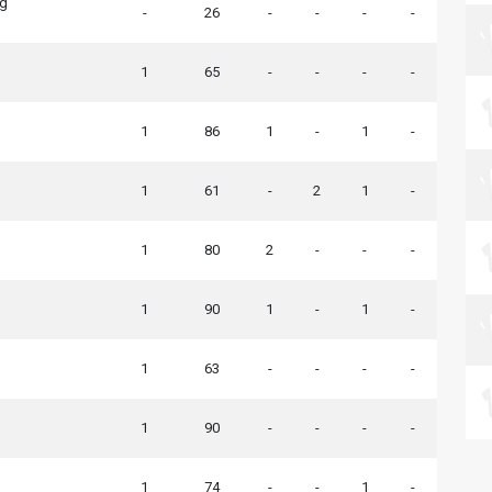
ng
-
26
-
-
-
-
1
65
-
-
-
-
1
86
1
-
1
-
1
61
-
2
1
-
1
80
2
-
-
-
1
90
1
-
1
-
1
63
-
-
-
-
1
90
-
-
-
-
1
74
-
-
1
-