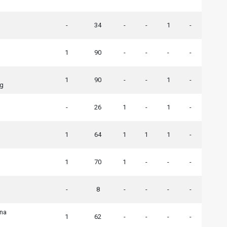
-
34
-
-
1
-
1
90
-
-
-
-
1
90
-
-
1
-
ng
-
26
1
-
1
-
1
64
1
1
1
-
1
70
1
-
-
-
-
8
-
-
-
-
na
1
62
-
-
-
-