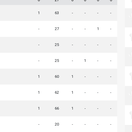
1
63
-
-
-
-
-
27
-
-
1
-
-
25
-
-
-
-
-
25
-
1
-
-
1
60
1
-
-
-
1
62
1
-
-
-
1
66
1
-
-
-
-
20
-
-
-
-