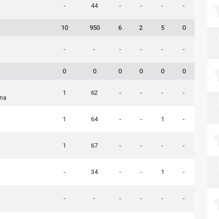
-
44
-
-
-
-
10
950
6
2
5
0
-
-
-
-
-
-
0
0
0
0
0
0
1
62
-
-
-
-
na
1
64
-
-
1
-
1
67
-
-
-
-
-
34
-
-
1
-
-
-
-
-
-
-