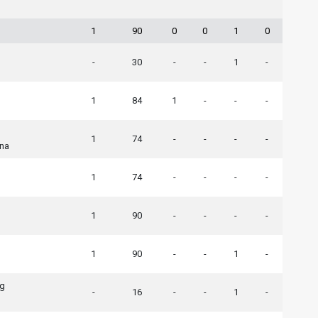
1
90
0
0
1
0
-
30
-
-
1
-
1
84
1
-
-
-
1
74
-
-
-
-
na
1
74
-
-
-
-
1
90
-
-
-
-
1
90
-
-
1
-
ng
-
16
-
-
1
-