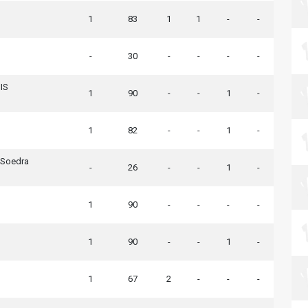
1
83
1
1
-
-
-
30
-
-
-
-
IS
1
90
-
-
1
-
1
82
-
-
1
-
 Soedra
-
26
-
-
1
-
1
90
-
-
-
-
1
90
-
-
1
-
1
67
2
-
-
-