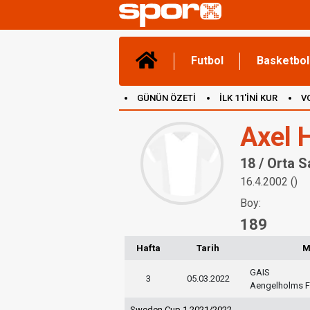
Futbol
Basketbol
GÜNÜN ÖZETİ
İLK 11'İNİ KUR
V
(YENİ) OYUNLAR
CANLI ANLATIM
Axel 
18 / Orta 
16.4.2002 ()
Boy:
189
Hafta
Tarih
M
GAIS
3
05.03.2022
Aengelholms 
Sweden Cup 1 2021/2022