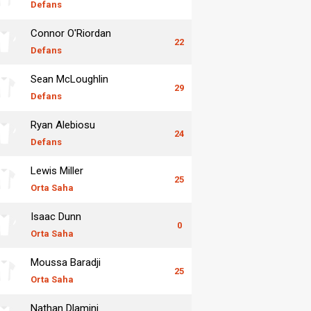
Defans
Connor O'Riordan
22
Defans
Sean McLoughlin
29
Defans
Ryan Alebiosu
24
Defans
Lewis Miller
25
Orta Saha
Isaac Dunn
0
Orta Saha
Moussa Baradji
25
Orta Saha
Nathan Dlamini