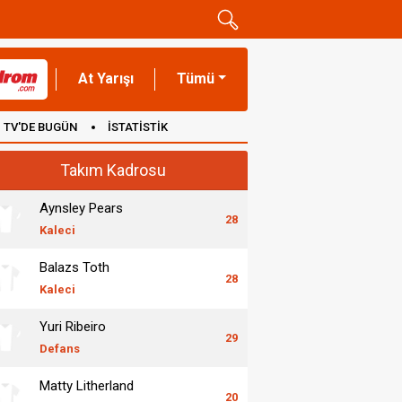
At Yarışı
Tümü
TV'DE BUGÜN
İSTATİSTİK
Takım Kadrosu
Aynsley Pears
28
Kaleci
Balazs Toth
28
Kaleci
Yuri Ribeiro
29
Defans
Matty Litherland
20