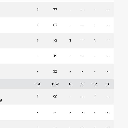
1
77
-
-
-
-
1
67
-
-
1
-
1
73
1
-
1
-
-
19
-
-
-
-
-
32
-
-
-
-
19
1574
8
3
12
0
1
90
-
-
1
-
ng
-
-
-
-
-
-
-
-
-
-
-
-