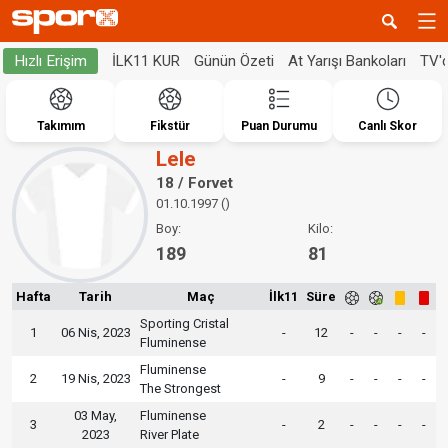
İLK11 KUR
Günün Özeti
At Yarışı Bankoları
TV'
Hızlı Erişim
Takımım
Fikstür
Puan Durumu
Canlı Skor
Lele
18 / Forvet
01.10.1997 ()
Boy:
Kilo:
189
81
Hafta
Tarih
Maç
İlk11
Süre
Sporting Cristal
1
06 Nis, 2023
-
12
-
-
-
-
Fluminense
Fluminense
2
19 Nis, 2023
-
9
-
-
-
-
The Strongest
03 May,
Fluminense
3
-
2
-
-
-
-
2023
River Plate