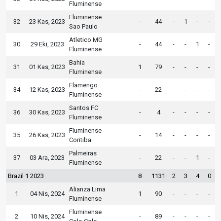
Fluminense
Fluminense
32
23 Kas, 2023
-
44
-
1
-
-
Sao Paulo
Atletico MG
30
29 Eki, 2023
-
44
-
-
1
-
Fluminense
Bahia
31
01 Kas, 2023
1
79
-
-
-
-
Fluminense
Flamengo
34
12 Kas, 2023
-
22
-
-
-
-
Fluminense
Santos FC
36
30 Kas, 2023
-
4
-
-
-
-
Fluminense
Fluminense
35
26 Kas, 2023
-
14
-
-
-
-
Coritiba
Palmeiras
37
03 Ara, 2023
-
22
-
-
1
-
Fluminense
Brazil 1 2023
8
1131
2
3
4
0
Alianza Lima
1
04 Nis, 2024
1
90
-
-
-
-
Fluminense
Fluminense
2
10 Nis, 2024
-
89
-
-
-
-