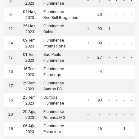
8
-
7
-
-
-
-
2023
Fluminense
04 Haz,
Fluminense
9
-
20
-
-
-
-
2023
Red Bull Bragantino
25 Haz,
Fluminense
12
1
90
1
-
-
-
2023
Bahia
09 Tem,
Fluminense
14
1
89
-
-
-
-
2023
Internacional
01 Tem,
Sao Paulo
13
-
27
-
-
-
-
2023
Fluminense
16 Tem,
Fluminense
15
-
44
-
-
-
-
2023
Flamengo
29 Tem,
Fluminense
17
-
-
-
-
-
-
2023
Santos FC
25 Tem,
Coritiba
16
1
90
-
-
-
-
2023
Fluminense
20 Ağu,
Fluminense
20
-
-
-
-
-
-
2023
America MG
06 Ağu,
Fluminense
18
-
16
-
-
1
-
2023
Palmeiras