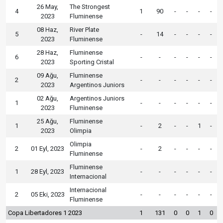
26 May,
The Strongest
4
1
90
-
-
-
-
2023
Fluminense
08 Haz,
River Plate
5
-
14
-
-
-
-
2023
Fluminense
28 Haz,
Fluminense
6
-
-
-
-
-
-
2023
Sporting Cristal
09 Ağu,
Fluminense
2
-
-
-
-
-
-
2023
Argentinos Juniors
02 Ağu,
Argentinos Juniors
1
-
-
-
-
-
-
2023
Fluminense
25 Ağu,
Fluminense
1
-
2
-
-
1
-
2023
Olimpia
Olimpia
2
01 Eyl, 2023
-
2
-
-
-
-
Fluminense
Fluminense
1
28 Eyl, 2023
-
-
-
-
-
-
Internacional
Internacional
2
05 Eki, 2023
-
-
-
-
-
-
Fluminense
Copa Libertadores 1 2023
1
131
0
0
1
0