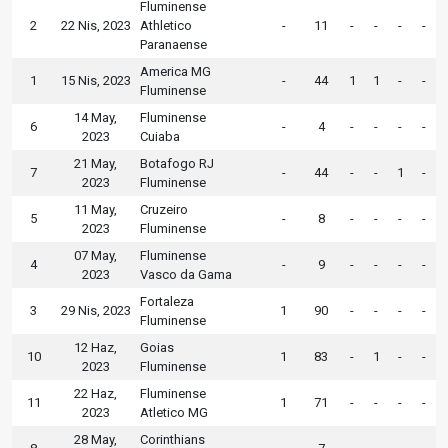
Fluminense
2
22 Nis, 2023
Athletico
-
11
-
-
-
-
Paranaense
America MG
1
15 Nis, 2023
-
44
1
1
-
-
Fluminense
14 May,
Fluminense
6
-
4
-
-
-
-
2023
Cuiaba
21 May,
Botafogo RJ
7
-
44
-
-
1
-
2023
Fluminense
11 May,
Cruzeiro
5
-
8
-
-
-
-
2023
Fluminense
07 May,
Fluminense
4
-
9
-
-
-
-
2023
Vasco da Gama
Fortaleza
3
29 Nis, 2023
1
90
-
-
-
-
Fluminense
12 Haz,
Goias
10
1
83
-
1
-
-
2023
Fluminense
22 Haz,
Fluminense
11
1
71
-
-
-
-
2023
Atletico MG
28 May,
Corinthians