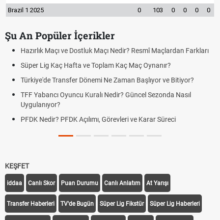
Brazil 1 2025
0
103
0
0
0
0
Şu An Popüler İçerikler
Hazırlık Maçı ve Dostluk Maçı Nedir? Resmî Maçlardan Farkları
Süper Lig Kaç Hafta ve Toplam Kaç Maç Oynanır?
Türkiye'de Transfer Dönemi Ne Zaman Başlıyor ve Bitiyor?
TFF Yabancı Oyuncu Kuralı Nedir? Güncel Sezonda Nasıl
Uygulanıyor?
PFDK Nedir? PFDK Açılımı, Görevleri ve Karar Süreci
KEŞFET
iddaa
Canlı Skor
Puan Durumu
Canlı Anlatım
At Yarışı
Transfer Haberleri
TV'de Bugün
Süper Lig Fikstür
Süper Lig Haberleri