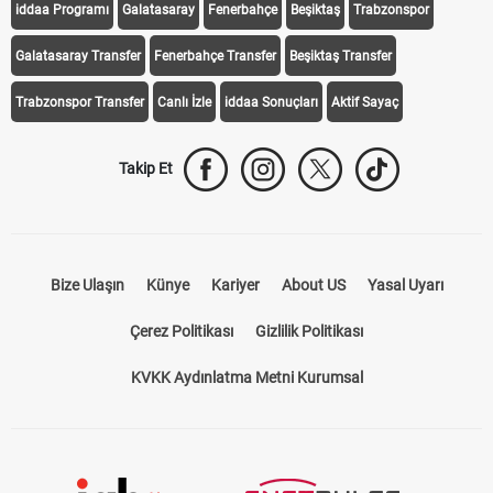
iddaa Programı
Galatasaray
Fenerbahçe
Beşiktaş
Trabzonspor
Galatasaray Transfer
Fenerbahçe Transfer
Beşiktaş Transfer
Trabzonspor Transfer
Canlı İzle
iddaa Sonuçları
Aktif Sayaç
Takip Et
Bize Ulaşın
Künye
Kariyer
About US
Yasal Uyarı
Çerez Politikası
Gizlilik Politikası
KVKK Aydınlatma Metni Kurumsal