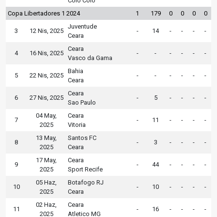
Colo Colo
Copa Libertadores 1 2024
1
179
0
0
0
0
Juventude
3
12 Nis, 2025
-
14
-
-
-
-
Ceara
Ceara
4
16 Nis, 2025
-
-
-
-
-
-
Vasco da Gama
Bahia
5
22 Nis, 2025
-
-
-
-
-
-
Ceara
Ceara
6
27 Nis, 2025
-
5
-
-
-
-
Sao Paulo
04 May,
Ceara
7
-
11
-
-
-
-
2025
Vitoria
13 May,
Santos FC
8
-
3
-
-
-
-
2025
Ceara
17 May,
Ceara
9
-
44
-
-
-
-
2025
Sport Recife
05 Haz,
Botafogo RJ
10
-
10
-
-
-
-
2025
Ceara
02 Haz,
Ceara
11
-
16
-
-
-
-
2025
Atletico MG