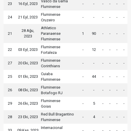
Vasco da Gama
23
16 Eyl, 2023
-
-
-
-
-
-
Fluminense
Fluminense
24
21 Eyl, 2023
-
-
-
-
-
-
Cruzeiro
Athletico
28 Ağu,
21
Paranaense
1
90
-
-
-
-
2023
Fluminense
Fluminense
22
03 Eyl, 2023
-
12
-
-
-
-
Fortaleza
Fluminense
27
20 Eki, 2023
-
-
-
-
-
-
Corinthians
Cuiaba
25
01 Eki, 2023
-
44
-
-
-
-
Fluminense
Fluminense
26
08 Eki, 2023
-
-
-
-
-
-
Botafogo RJ
Fluminense
29
26 Eki, 2023
-
5
-
-
-
-
Goias
Red Bull Bragantino
28
23 Eki, 2023
-
4
-
-
-
-
Fluminense
Internacional
33
09 Kas, 2023
-
-
-
-
-
-