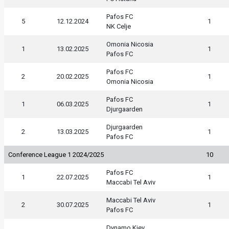
Pafos FC
5
12.12.2024
1
NK Celje
Omonia Nicosia
1
13.02.2025
1
Pafos FC
Pafos FC
2
20.02.2025
1
Omonia Nicosia
Pafos FC
1
06.03.2025
1
Djurgaarden
Djurgaarden
2
13.03.2025
1
Pafos FC
Conference League 1 2024/2025
10
Pafos FC
1
22.07.2025
1
Maccabi Tel Aviv
Maccabi Tel Aviv
2
30.07.2025
1
Pafos FC
Dynamo Kiev