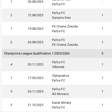
1
05.08.2025
-
Pafos FC
Pafos FC
2
12.08.2025
1
Dynamo Kiev
FK Crvena Zvezda
1
19.08.2025
1
Pafos FC
Pafos FC
2
26.08.2025
1
FK Crvena Zvezda
Champions League Qualification 1 2025/2026
5
Pafos FC
4
05.11.2025
1
Villarreal
Olympiakos
1
17.09.2025
1
Pafos FC
Pafos FC
5
26.11.2025
1
AS Monaco
Kairat Almaty
3
21.10.2025
1
Pafos FC