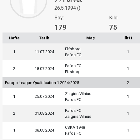
26.5.1994 ()
Boy:
Kilo:
179
75
Hafta
Tarih
Maç
İlk11
Elfsborg
1
11.07.2024
1
Pafos FC
Pafos FC
2
18.07.2024
1
Elfsborg
Europa League Qualification 1 2024/2025
2
Zalgiris Vilnius
1
25.07.2024
1
Pafos FC
Pafos FC
2
01.08.2024
1
Zalgiris Vilnius
CSKA 1948
1
08.08.2024
1
Pafos FC