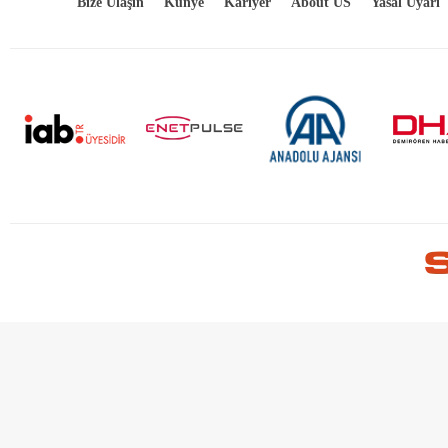
Bize Ulaşın
Künye
Kariyer
About US
Yasal Uyarı