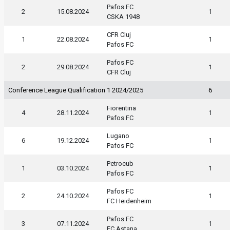
Pafos FC
2
15.08.2024
1
CSKA 1948
CFR Cluj
1
22.08.2024
1
Pafos FC
Pafos FC
2
29.08.2024
1
CFR Cluj
Conference League Qualification 1 2024/2025
6
Fiorentina
4
28.11.2024
1
Pafos FC
Lugano
6
19.12.2024
1
Pafos FC
Petrocub
1
03.10.2024
1
Pafos FC
Pafos FC
2
24.10.2024
1
FC Heidenheim
Pafos FC
3
07.11.2024
1
FC Astana