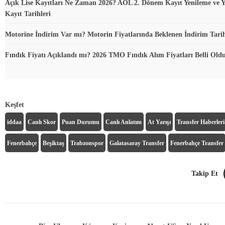
Açık Lise Kayıtları Ne Zaman 2026? AÖL 2. Dönem Kayıt Yenileme ve Y
Kayıt Tarihleri
Motorine İndirim Var mı? Motorin Fiyatlarında Beklenen İndirim Tari
Fındık Fiyatı Açıklandı mı? 2026 TMO Fındık Alım Fiyatları Belli Ol
Keşfet
iddaa
Canlı Skor
Puan Durumu
Canlı Anlatım
At Yarışı
Transfer Haberleri
Fenerbahçe
Beşiktaş
Trabzonspor
Galatasaray Transfer
Fenerbahçe Transfer
Takip Et