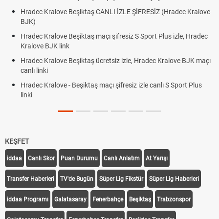
Hradec Kralove Beşiktaş CANLI İZLE ŞİFRESİZ (Hradec Kralove
BJK)
Hradec Kralove Beşiktaş maçı şifresiz S Sport Plus izle, Hradec
Kralove BJK link
Hradec Kralove Beşiktaş ücretsiz izle, Hradec Kralove BJK maçı
canlı linki
Hradec Kralove - Beşiktaş maçı şifresiz izle canlı S Sport Plus
linki
KEŞFET
iddaa
Canlı Skor
Puan Durumu
Canlı Anlatım
At Yarışı
Transfer Haberleri
TV'de Bugün
Süper Lig Fikstür
Süper Lig Haberleri
iddaa Programı
Galatasaray
Fenerbahçe
Beşiktaş
Trabzonspor