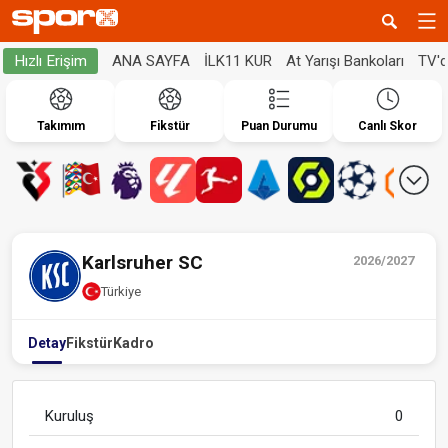
ANA SAYFA
İLK11 KUR
At Yarışı Bankoları
TV'
Hızlı Erişim
Takımım
Fikstür
Puan Durumu
Canlı Skor
Karlsruher SC
2026/2027
Türkiye
Detay
Fikstür
Kadro
Kuruluş
0