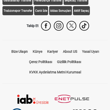
Galatasaray Transfer
Fenerbahçe Transfer
Beşiktaş Transfer
Trabzonspor Transfer
Canlı İzle
iddaa Sonuçları
Aktif Sayaç
Takip Et
Bize Ulaşın
Künye
Kariyer
About US
Yasal Uyarı
Çerez Politikası
Gizlilik Politikası
KVKK Aydınlatma Metni Kurumsal