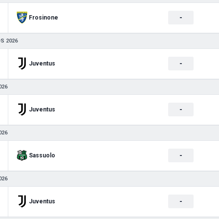
-
Frosinone
S 2026
-
Juventus
026
-
Juventus
026
-
Sassuolo
026
-
Juventus