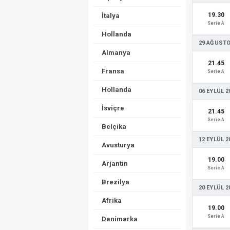
19.30
İtalya
Serie A
Hollanda
29 AĞUSTO
Almanya
21.45
Fransa
Serie A
Hollanda
06 EYLÜL 2
İsviçre
21.45
Serie A
Belçika
12 EYLÜL 2
Avusturya
19.00
Arjantin
Serie A
Brezilya
20 EYLÜL 2
Afrika
19.00
Serie A
Danimarka