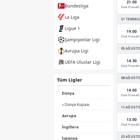
21.00
Bundesliga
Club
La Liga
31 TEMMUZ
Ligue 1
19.00
Club
Şampiyonlar Ligi
05 AĞUSTO
Avrupa Ligi
14.30
UEFA Uluslar Ligi
Club
08 AĞUSTO
Tüm Ligler
14.00
Dünya
Club
» Dünya Kupası
11 AĞUSTO
Avrupa
13.00
Club
İngiltere
23 AĞUSTO
İspanya