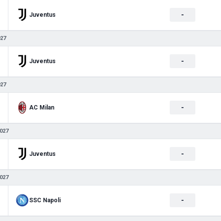
-
Juventus
027
-
Juventus
027
-
AC Milan
027
-
Juventus
027
-
SSC Napoli