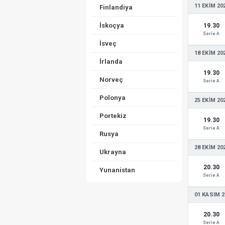
11 EKIM 20
Finlandiya
İskoçya
19.30
Serie A
İsveç
18 EKIM 20
İrlanda
19.30
Norveç
Serie A
Polonya
25 EKIM 20
Portekiz
19.30
Serie A
Rusya
28 EKIM 20
Ukrayna
20.30
Yunanistan
Serie A
01 KASIM 2
20.30
Serie A