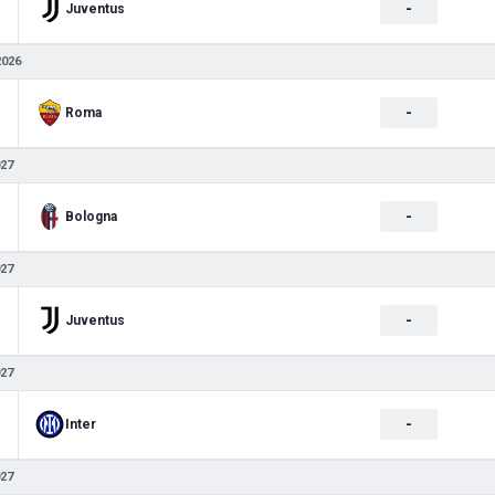
-
Juventus
2026
-
Roma
027
-
Bologna
027
-
Juventus
027
-
Inter
027