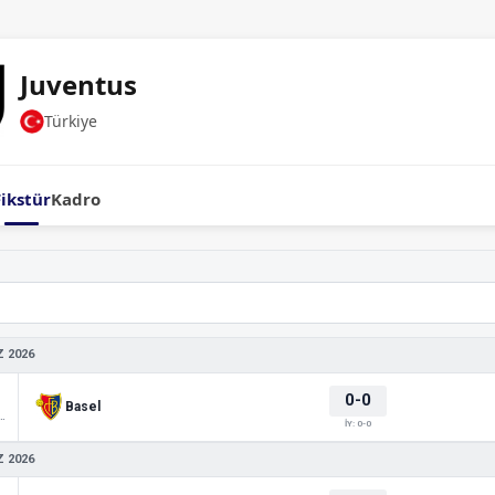
Juventus
Türkiye
Fikstür
Kadro
 2026
0-0
Basel
 Friendlies 1
İY: 0-0
 2026