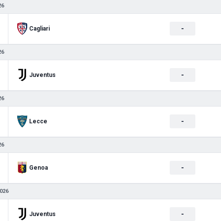
26
-
Cagliari
26
-
Juventus
26
-
Lecce
26
-
Genoa
026
-
Juventus