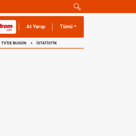
At Yarışı
Tümü
TV'DE BUGÜN
İSTATİSTİK