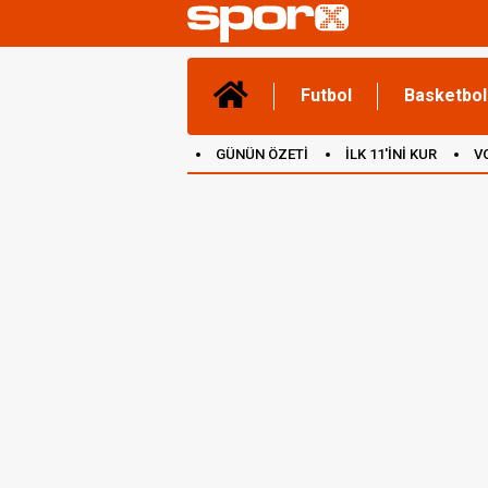
Futbol
Basketbol
GÜNÜN ÖZETİ
İLK 11'İNİ KUR
V
(YENİ) OYUNLAR
CANLI ANLATIM