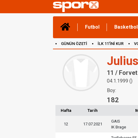
Futbol
Basketbol
GÜNÜN ÖZETİ
İLK 11'İNİ KUR
V
(YENİ) OYUNLAR
CANLI ANLATIM
Juliu
11 / Forvet
04.1.1999 ()
Boy:
182
Hafta
Tarih
M
GAIS
12
17.07.2021
IK Brage
Trelleborgs FF