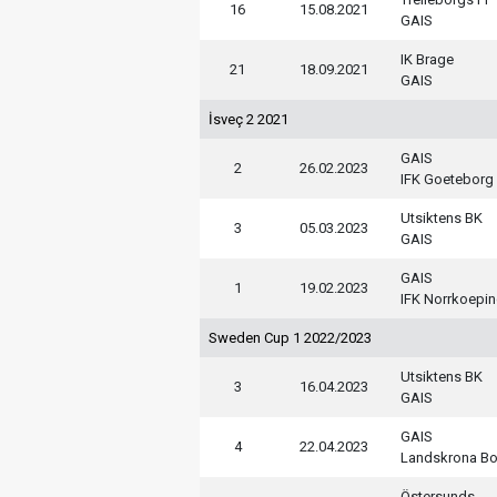
16
15.08.2021
GAIS
IK Brage
21
18.09.2021
GAIS
İsveç 2 2021
GAIS
2
26.02.2023
IFK Goeteborg
Utsiktens BK
3
05.03.2023
GAIS
GAIS
1
19.02.2023
IFK Norrkoepi
Sweden Cup 1 2022/2023
Utsiktens BK
3
16.04.2023
GAIS
GAIS
4
22.04.2023
Landskrona Bo
Östersunds