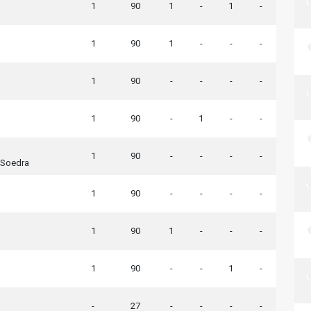
1
90
1
-
1
-
1
90
1
-
-
-
1
90
-
-
-
-
1
90
-
1
-
-
1
90
-
-
-
-
 Soedra
1
90
-
-
-
-
1
90
1
-
-
-
1
90
-
-
1
-
-
27
-
-
-
-