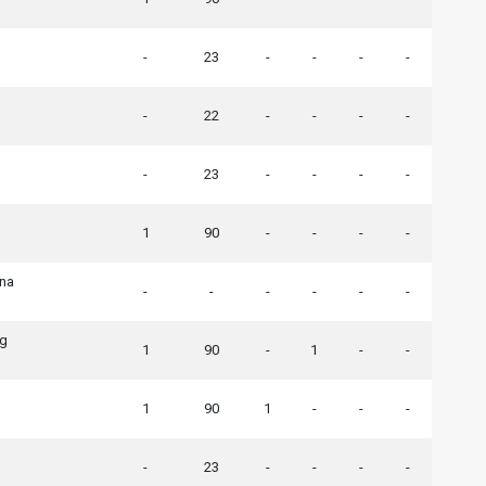
-
23
-
-
-
-
-
22
-
-
-
-
-
23
-
-
-
-
1
90
-
-
-
-
na
-
-
-
-
-
-
ng
1
90
-
1
-
-
1
90
1
-
-
-
-
23
-
-
-
-