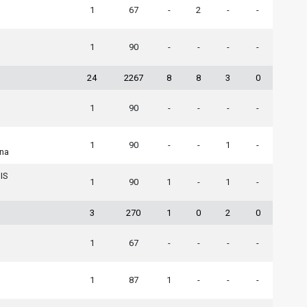
1
67
-
2
-
-
1
90
-
-
-
-
24
2267
8
8
3
0
1
90
-
-
-
-
1
90
-
-
1
-
na
IS
1
90
1
-
1
-
3
270
1
0
2
0
1
67
-
-
-
-
1
87
1
-
-
-