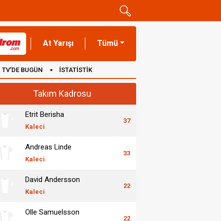
At Yarışı
Tümü
TV'DE BUGÜN
İSTATİSTİK
Takım Kadrosu
Etrit Berisha
37
Kaleci
Andreas Linde
33
Kaleci
David Andersson
22
Kaleci
Olle Samuelsson
22