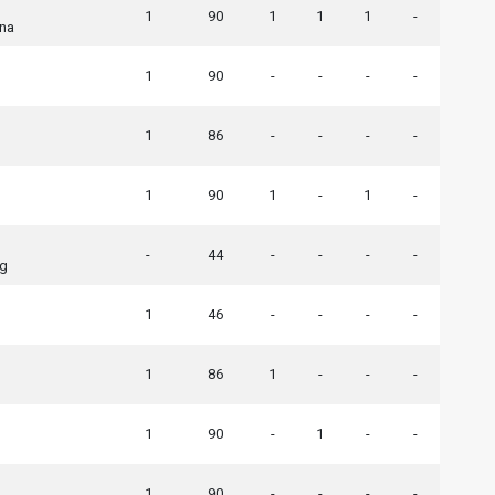
1
90
1
1
1
-
na
1
90
-
-
-
-
1
86
-
-
-
-
1
90
1
-
1
-
-
44
-
-
-
-
ng
1
46
-
-
-
-
1
86
1
-
-
-
1
90
-
1
-
-
1
90
-
-
-
-