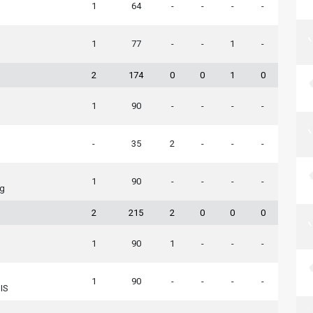
1
64
-
-
-
-
1
77
-
-
1
-
2
174
0
0
1
0
1
90
-
-
-
-
-
35
2
-
-
-
1
90
-
-
-
-
ng
2
215
2
0
0
0
1
90
1
-
-
-
1
90
-
-
-
-
IS