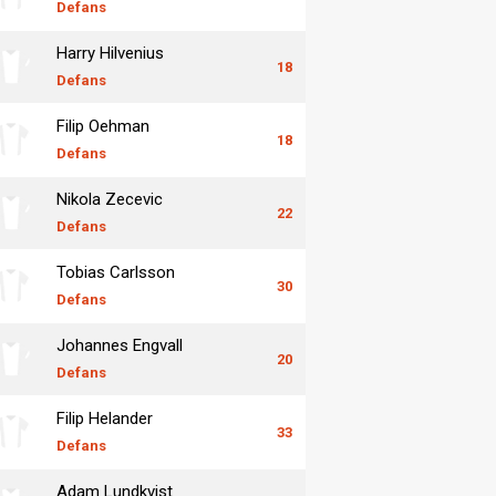
Defans
Harry Hilvenius
18
Defans
Filip Oehman
18
Defans
Nikola Zecevic
22
Defans
Tobias Carlsson
30
Defans
Johannes Engvall
20
Defans
Filip Helander
33
Defans
Adam Lundkvist