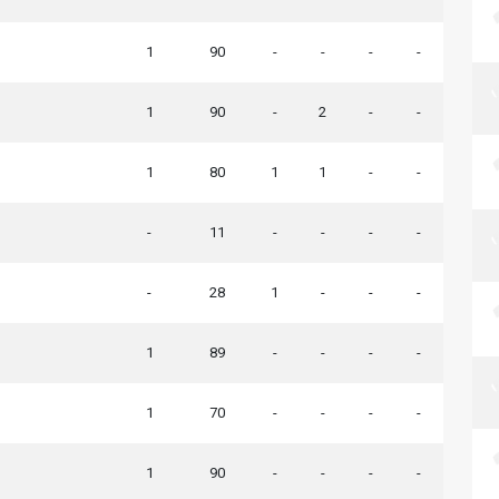
1
90
-
-
-
-
1
90
-
2
-
-
1
80
1
1
-
-
-
11
-
-
-
-
-
28
1
-
-
-
1
89
-
-
-
-
1
70
-
-
-
-
1
90
-
-
-
-