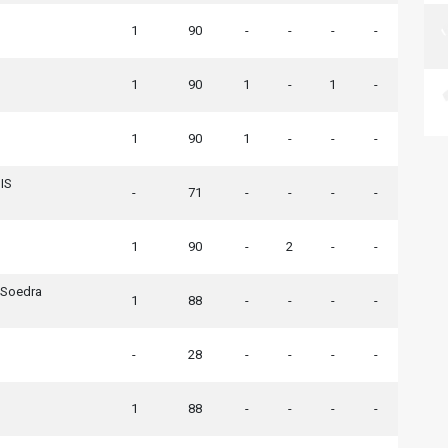
1
90
-
-
-
-
1
90
1
-
1
-
1
90
1
-
-
-
IS
-
71
-
-
-
-
1
90
-
2
-
-
 Soedra
1
88
-
-
-
-
-
28
-
-
-
-
1
88
-
-
-
-