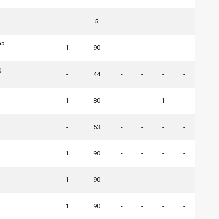
-
5
-
-
-
-
na
1
90
-
-
-
-
g
-
44
-
-
-
-
1
80
-
-
1
-
-
53
-
-
-
-
1
90
-
-
-
-
1
90
-
-
-
-
1
90
-
-
-
-