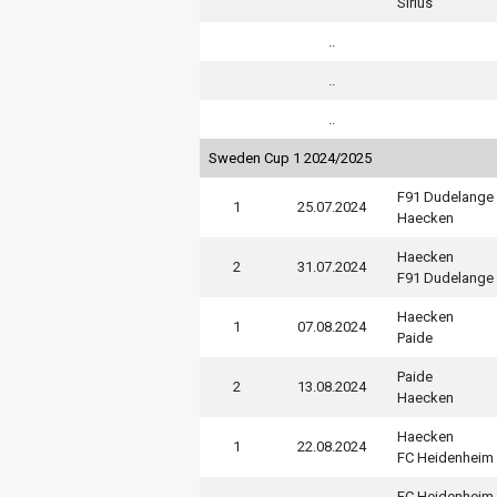
Sirius
..
..
..
Sweden Cup 1 2024/2025
F91 Dudelange
1
25.07.2024
Haecken
Haecken
2
31.07.2024
F91 Dudelange
Haecken
1
07.08.2024
Paide
Paide
2
13.08.2024
Haecken
Haecken
1
22.08.2024
FC Heidenheim
FC Heidenheim