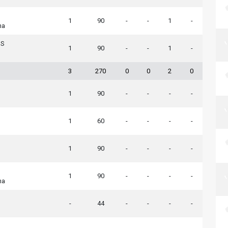
1
90
-
-
1
-
na
IS
1
90
-
-
1
-
3
270
0
0
2
0
1
90
-
-
-
-
1
60
-
-
-
-
1
90
-
-
-
-
1
90
-
-
-
-
na
-
44
-
-
-
-