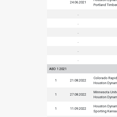
24.06.2021
Portland Timbe
..
..
..
..
..
..
ABD 1 2021
Colorado Rapi
1
21.08.2022
Houston Dyna
Minnesota Unit
1
27.08.2022
Houston Dyna
Houston Dyna
1
11.09.2022
Sporting Kansas