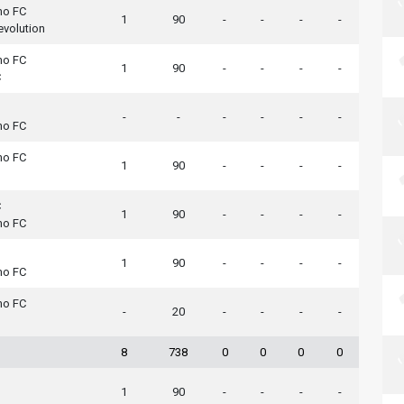
mo FC
1
90
-
-
-
-
volution
mo FC
1
90
-
-
-
-
C
-
-
-
-
-
-
mo FC
mo FC
1
90
-
-
-
-
C
1
90
-
-
-
-
mo FC
1
90
-
-
-
-
mo FC
mo FC
-
20
-
-
-
-
8
738
0
0
0
0
1
90
-
-
-
-