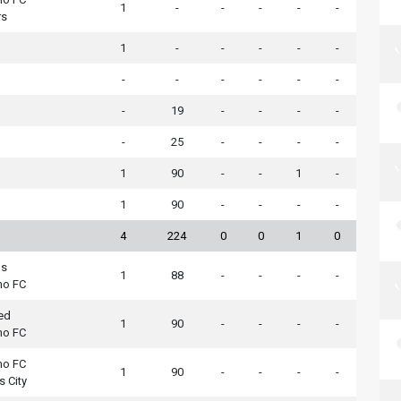
1
-
-
-
-
-
rs
1
-
-
-
-
-
-
-
-
-
-
-
-
19
-
-
-
-
-
25
-
-
-
-
1
90
-
-
1
-
1
90
-
-
-
-
4
224
0
0
1
0
ds
1
88
-
-
-
-
mo FC
ed
1
90
-
-
-
-
mo FC
mo FC
1
90
-
-
-
-
 City