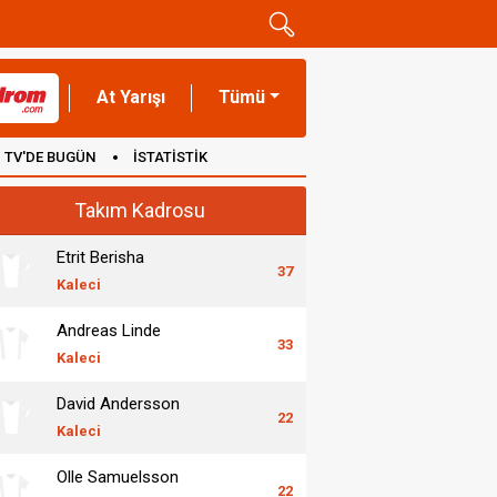
At Yarışı
Tümü
TV'DE BUGÜN
İSTATİSTİK
Takım Kadrosu
Etrit Berisha
37
Kaleci
Andreas Linde
33
Kaleci
David Andersson
22
Kaleci
Olle Samuelsson
22