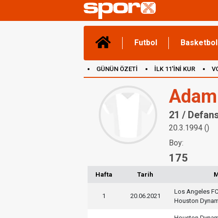
Futbol
Basketbol
GÜNÜN ÖZETİ
İLK 11'İNİ KUR
V
(YENİ) OYUNLAR
CANLI ANLATIM
Adam 
21 / Defan
20.3.1994 ()
Boy:
175
Hafta
Tarih
Los Angeles F
1
20.06.2021
Houston Dyna
Houston Dyna