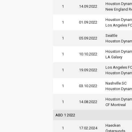
Houston Dyna
1
14.09.2022
New England Re
Houston Dyna
1
01.09.2022
Los Angeles F
Seattle
1
05.09.2022
Houston Dyna
Houston Dyna
1
10.10.2022
LA Galaxy
Los Angeles F
1
19.09.2022
Houston Dyna
Nashville SC
1
03.10.2022
Houston Dyna
Houston Dyna
1
14.08.2022
CF Montreal
ABD 1 2022
Haecken
1
17.02.2024
Östersunds