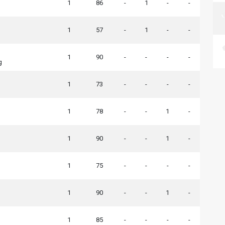
1
86
-
1
-
-
1
57
-
1
-
-
1
90
-
-
-
-
g
1
73
-
-
-
-
1
78
-
-
1
-
1
90
-
-
1
-
1
75
-
-
-
-
1
90
-
-
1
-
1
85
-
-
-
-