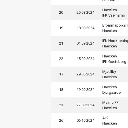
Haecken
20
25.08.2024
IFK Vaernamo
Brommapojkar
19
18.08.2024
Haecken
IFK Norrkoepin
21
01.09.2024
Haecken
Haecken
22
15.09.2024
IFK Goeteborg
Mjaellby
17
29.05.2024
Haecken
Haecken
18
19.09.2024
Djurgaarden
Malmö FF
23
22.09.2024
Haecken
AIK
26
06.10.2024
Haecken