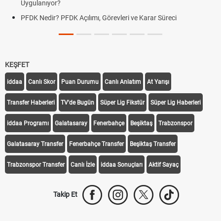
Uygulanıyor?
PFDK Nedir? PFDK Açılımı, Görevleri ve Karar Süreci
KEŞFET
iddaa
Canlı Skor
Puan Durumu
Canlı Anlatım
At Yarışı
Transfer Haberleri
TV'de Bugün
Süper Lig Fikstür
Süper Lig Haberleri
iddaa Programı
Galatasaray
Fenerbahçe
Beşiktaş
Trabzonspor
Galatasaray Transfer
Fenerbahçe Transfer
Beşiktaş Transfer
Trabzonspor Transfer
Canlı İzle
iddaa Sonuçları
Aktif Sayaç
Takip Et