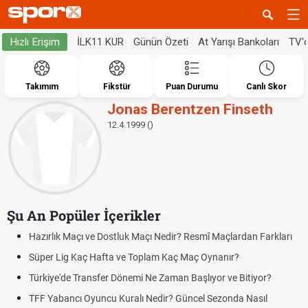
İLK11 KUR
Günün Özeti
At Yarışı Bankoları
TV'
Hızlı Erişim
Takımım
Fikstür
Puan Durumu
Canlı Skor
Jonas Berentzen Finseth
12.4.1999 ()
Şu An Popüler İçerikler
Hazırlık Maçı ve Dostluk Maçı Nedir? Resmî Maçlardan Farkları
Süper Lig Kaç Hafta ve Toplam Kaç Maç Oynanır?
Türkiye'de Transfer Dönemi Ne Zaman Başlıyor ve Bitiyor?
TFF Yabancı Oyuncu Kuralı Nedir? Güncel Sezonda Nasıl