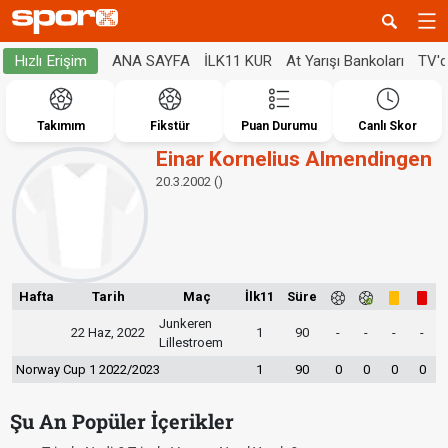
ANA SAYFA
İLK11 KUR
At Yarışı Bankoları
TV'
Hızlı Erişim
Takımım
Fikstür
Puan Durumu
Canlı Skor
Einar Kornelius Almendingen
20.3.2002 ()
Hafta
Tarih
Maç
İlk11
Süre
Junkeren
22 Haz, 2022
1
90
-
-
-
-
Lillestroem
Norway Cup 1 2022/2023
1
90
0
0
0
0
Şu An Popüler İçerikler