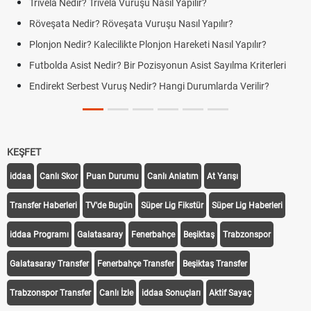
Trivela Nedir? Trivela Vuruşu Nasıl Yapılır?
Röveşata Nedir? Röveşata Vuruşu Nasıl Yapılır?
Plonjon Nedir? Kalecilikte Plonjon Hareketi Nasıl Yapılır?
Futbolda Asist Nedir? Bir Pozisyonun Asist Sayılma Kriterleri
Endirekt Serbest Vuruş Nedir? Hangi Durumlarda Verilir?
KEŞFET
iddaa
Canlı Skor
Puan Durumu
Canlı Anlatım
At Yarışı
Transfer Haberleri
TV'de Bugün
Süper Lig Fikstür
Süper Lig Haberleri
iddaa Programı
Galatasaray
Fenerbahçe
Beşiktaş
Trabzonspor
Galatasaray Transfer
Fenerbahçe Transfer
Beşiktaş Transfer
Trabzonspor Transfer
Canlı İzle
iddaa Sonuçları
Aktif Sayaç