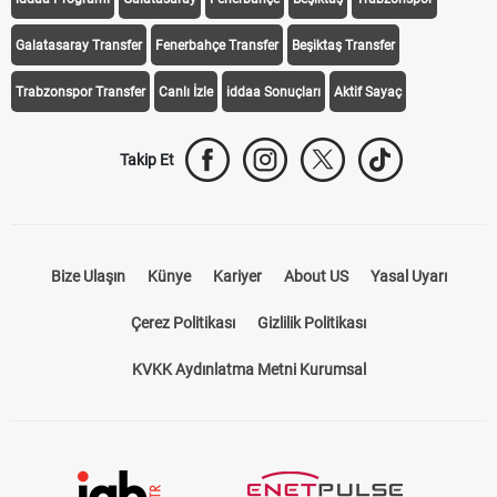
Galatasaray Transfer
Fenerbahçe Transfer
Beşiktaş Transfer
Trabzonspor Transfer
Canlı İzle
iddaa Sonuçları
Aktif Sayaç
Takip Et
Bize Ulaşın
Künye
Kariyer
About US
Yasal Uyarı
Çerez Politikası
Gizlilik Politikası
KVKK Aydınlatma Metni Kurumsal