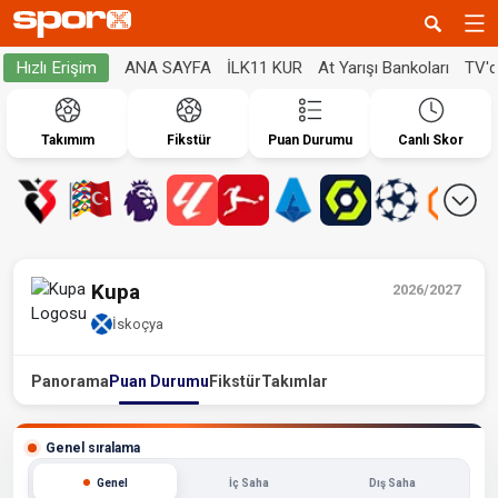
ANA SAYFA
İLK11 KUR
At Yarışı Bankoları
TV'
Hızlı Erişim
Takımım
Fikstür
Puan Durumu
Canlı Skor
Kupa
2026/2027
İskoçya
Panorama
Puan Durumu
Fikstür
Takımlar
Genel sıralama
Genel
İç Saha
Dış Saha