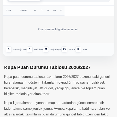
SIRA
TAKIM
O
G
M
AV
P
Puan durumu bilgisi bulunamadı.
O
G
M
AV
P
Oynadığı Maç
Galibiyet
Mağlubiyet
Averaj
Puan
Kupa Puan Durumu Tablosu 2026/2027
Kupa puan durumu tablosu, takımların 2026/2027 sezonundaki güncel
lig sıralamasını gösterir. Takımların oynadığı maç sayısı, galibiyet,
beraberlik, mağlubiyet, attığı gol, yediği gol, averaj ve toplam puan
bilgileri tabloda yer almaktadır.
Kupa lig sıralaması oynanan maçların ardından güncellenmektedir.
Lider takım, şampiyonluk yarışı, Avrupa kupalarına katılma sıraları ve
alt sıralardaki takımların puan durumunu güncel tablo üzerinden takip