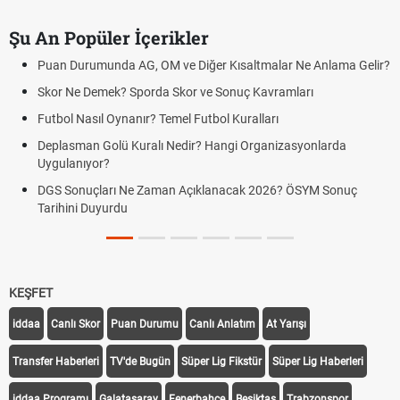
Şu An Popüler İçerikler
Puan Durumunda AG, OM ve Diğer Kısaltmalar Ne Anlama Gelir?
Skor Ne Demek? Sporda Skor ve Sonuç Kavramları
Futbol Nasıl Oynanır? Temel Futbol Kuralları
Deplasman Golü Kuralı Nedir? Hangi Organizasyonlarda
Uygulanıyor?
DGS Sonuçları Ne Zaman Açıklanacak 2026? ÖSYM Sonuç
Tarihini Duyurdu
KEŞFET
iddaa
Canlı Skor
Puan Durumu
Canlı Anlatım
At Yarışı
Transfer Haberleri
TV'de Bugün
Süper Lig Fikstür
Süper Lig Haberleri
iddaa Programı
Galatasaray
Fenerbahçe
Beşiktaş
Trabzonspor