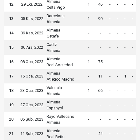
Almeria
12
29 Eki, 2022
1
46
-
-
-
-
Celta Vigo
Barcelona
13
05 Kas, 2022
1
90
-
-
-
-
Almeria
Almeria
14
09 Kas, 2022
-
-
-
-
-
-
Getafe
Cadiz
15
30 Ara, 2022
-
-
-
-
-
-
Almeria
Almeria
16
08 Oca, 2023
1
75
-
-
-
-
Real Sociedad
Almeria
17
15 Oca, 2023
-
11
-
-
1
-
Atletico Madrid
Valencia
18
23 Oca, 2023
1
66
-
-
-
-
Almeria
Almeria
19
27 Oca, 2023
-
-
-
-
-
-
Espanyol
Rayo Vallecano
20
06 Şub, 2023
-
-
-
-
-
-
Almeria
Almeria
21
11 Şub, 2023
-
44
-
-
-
-
Real Betis