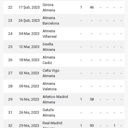
Girona
22
17 Şub, 2023
1
46
-
-
-
-
Almeria
Almeria
23
26 Şub, 2023
-
-
-
-
-
-
Barcelona
Almeria
24
04 Mar, 2023
-
-
-
-
-
-
Villarreal
Sevilla
25
12 Mar, 2023
-
-
-
-
-
-
Almeria
Almeria
26
18 Mar, 2023
-
-
-
-
-
-
Cadiz
Celta Vigo
27
02 Nis, 2023
-
-
-
-
-
-
Almeria
Almeria
28
09 Nis, 2023
-
-
-
-
-
-
Valencia
Atletico Madrid
29
16 Nis, 2023
1
58
-
-
-
-
Almeria
Getafe
31
26 Nis, 2023
-
-
-
-
-
-
Almeria
Real Madrid
32
29 Nis, 2023
1
90
-
-
1
-