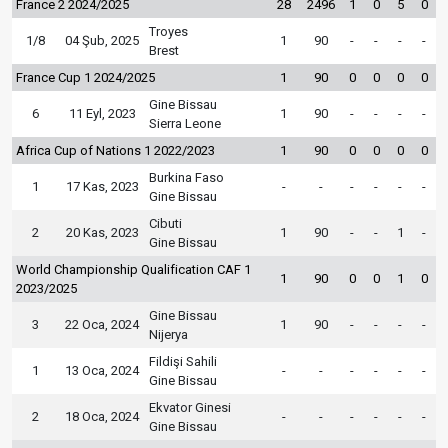
France 2 2024/2025
28
2496
1
0
5
0
Troyes
1/8
04 Şub, 2025
1
90
-
-
-
-
Brest
France Cup 1 2024/2025
1
90
0
0
0
0
Gine Bissau
6
11 Eyl, 2023
1
90
-
-
-
-
Sierra Leone
Africa Cup of Nations 1 2022/2023
1
90
0
0
0
0
Burkina Faso
1
17 Kas, 2023
-
-
-
-
-
-
Gine Bissau
Cibuti
2
20 Kas, 2023
1
90
-
-
1
-
Gine Bissau
World Championship Qualification CAF 1
1
90
0
0
1
0
2023/2025
Gine Bissau
3
22 Oca, 2024
1
90
-
-
-
-
Nijerya
Fildişi Sahili
1
13 Oca, 2024
-
-
-
-
-
-
Gine Bissau
Ekvator Ginesi
2
18 Oca, 2024
-
-
-
-
-
-
Gine Bissau