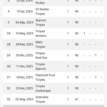
5
20 Eyl, 2024
1
90
-
-
-
-
Rodez
SC Bastia
4
13 Eyl, 2024
1
90
-
-
-
-
Troyes
Ajaccio
3
30 Ağu, 2024
1
90
-
-
-
-
Troyes
Troyes
34
10 May, 2025
1
90
1
-
-
-
Amiens
Metz
28
28 Mar, 2025
1
90
-
-
-
-
Troyes
Troyes
29
05 Nis, 2025
1
90
-
-
1
-
Red Star
Troyes
30
11 Nis, 2025
1
90
-
-
-
-
Ajaccio
Clermont Foot
31
18 Nis, 2025
1
90
-
-
1
-
Troyes
Troyes
32
25 Nis, 2025
1
90
-
-
-
-
Dunkerque
Grenoble
33
02 May, 2025
1
61
-
-
-
-
Troyes