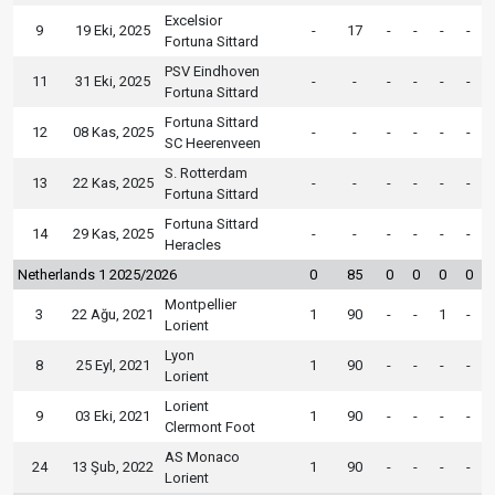
Excelsior
9
19 Eki, 2025
-
17
-
-
-
-
Fortuna Sittard
PSV Eindhoven
11
31 Eki, 2025
-
-
-
-
-
-
Fortuna Sittard
Fortuna Sittard
12
08 Kas, 2025
-
-
-
-
-
-
SC Heerenveen
S. Rotterdam
13
22 Kas, 2025
-
-
-
-
-
-
Fortuna Sittard
Fortuna Sittard
14
29 Kas, 2025
-
-
-
-
-
-
Heracles
Netherlands 1 2025/2026
0
85
0
0
0
0
Montpellier
3
22 Ağu, 2021
1
90
-
-
1
-
Lorient
Lyon
8
25 Eyl, 2021
1
90
-
-
-
-
Lorient
Lorient
9
03 Eki, 2021
1
90
-
-
-
-
Clermont Foot
AS Monaco
24
13 Şub, 2022
1
90
-
-
-
-
Lorient