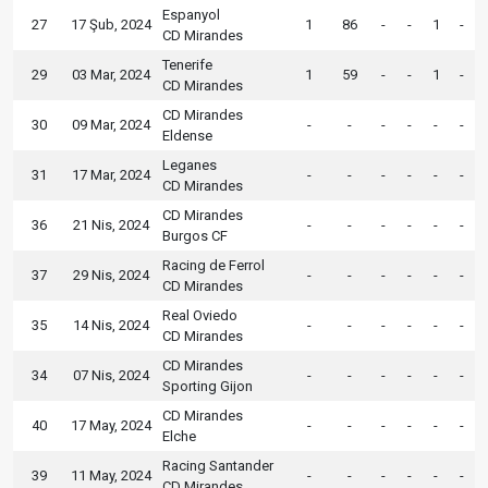
Espanyol
27
17 Şub, 2024
1
86
-
-
1
-
CD Mirandes
Tenerife
29
03 Mar, 2024
1
59
-
-
1
-
CD Mirandes
CD Mirandes
30
09 Mar, 2024
-
-
-
-
-
-
Eldense
Leganes
31
17 Mar, 2024
-
-
-
-
-
-
CD Mirandes
CD Mirandes
36
21 Nis, 2024
-
-
-
-
-
-
Burgos CF
Racing de Ferrol
37
29 Nis, 2024
-
-
-
-
-
-
CD Mirandes
Real Oviedo
35
14 Nis, 2024
-
-
-
-
-
-
CD Mirandes
CD Mirandes
34
07 Nis, 2024
-
-
-
-
-
-
Sporting Gijon
CD Mirandes
40
17 May, 2024
-
-
-
-
-
-
Elche
Racing Santander
39
11 May, 2024
-
-
-
-
-
-
CD Mirandes