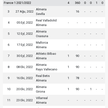
France 1 2021/2022
4
360
0
0
1
0
Almeria
3
27 Ağu, 2022
-
16
-
-
-
-
Sevilla
Real Valladolid
4
05 Eyl, 2022
-
-
-
-
-
-
Almeria
Almeria
5
12 Eyl, 2022
-
-
-
-
-
-
Osasuna
Mallorca
6
17 Eyl, 2022
-
-
-
-
-
-
Almeria
Athletic Bilbao
7
30 Eyl, 2022
1
90
-
-
-
-
Almeria
Almeria
8
08 Eki, 2022
1
90
-
-
-
-
Rayo Vallecano
Real Betis
9
16 Eki, 2022
1
78
-
-
-
-
Almeria
Almeria
10
20 Eki, 2022
1
90
-
1
-
-
Girona
Villarreal
11
23 Eki, 2022
-
-
-
-
-
-
Almeria