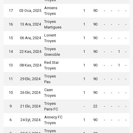
Amiens
17
03 Oca, 2025
1
90
-
-
-
-
Troyes
Troyes
16
13 Ara, 2024
1
90
-
-
-
-
Martigues
Lorient
15
06 Ara, 2024
1
90
-
-
-
-
Troyes
Troyes
14
22 Kas, 2024
1
90
-
-
1
-
Grenoble
Red Star
13
08 Kas, 2024
1
90
-
-
1
-
Troyes
Troyes
11
29 Eki, 2024
1
90
-
-
-
-
Pau
Caen
10
26 Eki, 2024
1
90
-
-
-
-
Troyes
Troyes
9
21 Eki, 2024
-
22
-
-
-
-
Paris FC
Annecy FC
6
24 Eyl, 2024
1
90
-
-
-
-
Troyes
Troyes