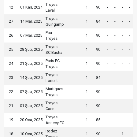
Troyes
12
01 Kas, 2024
1
90
-
-
-
-
Laval
Troyes
27
14 Mar, 2025
1
84
-
-
-
-
Guingamp
Pau
26
07 Mar, 2025
1
90
-
-
-
-
Troyes
Troyes
25
28 Şub, 2025
1
90
-
-
-
-
SC Bastia
Paris FC
24
21 Şub, 2025
1
90
-
-
-
-
Troyes
Troyes
23
14 Şub, 2025
1
84
-
-
-
-
Lorient
Martigues
22
07 Şub, 2025
1
90
-
-
-
-
Troyes
Troyes
21
01 Şub, 2025
1
90
-
-
-
-
Caen
Troyes
19
20 Oca, 2025
1
85
-
-
-
-
Annecy FC
Rodez
18
10 Oca, 2025
1
90
-
-
1
-
Troyes