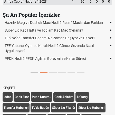
Africa Cup of Nations 1 2023
1
90
0
0
0
0
Şu An Popüler İçerikler
arkları
Puan Durumunda AG, OM ve Diğer Kısaltmalar Ne Anlama G
Skor Ne Demek? Sporda Skor ve Sonuç Kavramları
r?
Futbol Nasıl Oynanır? Temel Futbol Kuralları
l
Deplasman Golü Kuralı Nedir? Hangi Organizasyonlarda
Uygulanıyor?
DGS Sonuçları Ne Zaman Açıklanacak 2026? ÖSYM Sonuç
Tarihini Duyurdu
KEŞFET
iddaa
Canlı Skor
Puan Durumu
Canlı Anlatım
At Yarışı
Transfer Haberleri
TV'de Bugün
Süper Lig Fikstür
Süper Lig Haberleri