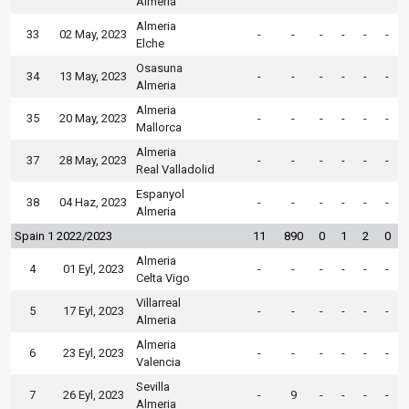
Almeria
Almeria
33
02 May, 2023
-
-
-
-
-
-
Elche
Osasuna
34
13 May, 2023
-
-
-
-
-
-
Almeria
Almeria
35
20 May, 2023
-
-
-
-
-
-
Mallorca
Almeria
37
28 May, 2023
-
-
-
-
-
-
Real Valladolid
Espanyol
38
04 Haz, 2023
-
-
-
-
-
-
Almeria
Spain 1 2022/2023
11
890
0
1
2
0
Almeria
4
01 Eyl, 2023
-
-
-
-
-
-
Celta Vigo
Villarreal
5
17 Eyl, 2023
-
-
-
-
-
-
Almeria
Almeria
6
23 Eyl, 2023
-
-
-
-
-
-
Valencia
Sevilla
7
26 Eyl, 2023
-
9
-
-
-
-
Almeria