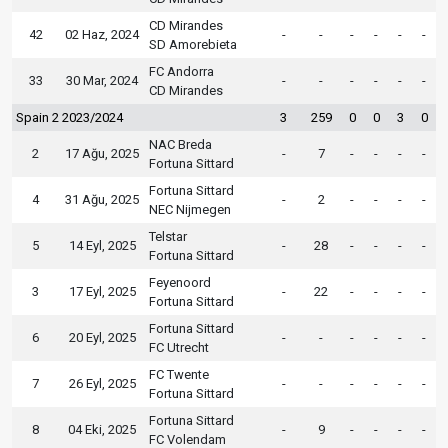
CD Mirandes
42
02 Haz, 2024
-
-
-
-
-
-
SD Amorebieta
FC Andorra
33
30 Mar, 2024
-
-
-
-
-
-
CD Mirandes
Spain 2 2023/2024
3
259
0
0
3
0
NAC Breda
2
17 Ağu, 2025
-
7
-
-
-
-
Fortuna Sittard
Fortuna Sittard
4
31 Ağu, 2025
-
2
-
-
-
-
NEC Nijmegen
Telstar
5
14 Eyl, 2025
-
28
-
-
-
-
Fortuna Sittard
Feyenoord
3
17 Eyl, 2025
-
22
-
-
-
-
Fortuna Sittard
Fortuna Sittard
6
20 Eyl, 2025
-
-
-
-
-
-
FC Utrecht
FC Twente
7
26 Eyl, 2025
-
-
-
-
-
-
Fortuna Sittard
Fortuna Sittard
8
04 Eki, 2025
-
9
-
-
-
-
FC Volendam