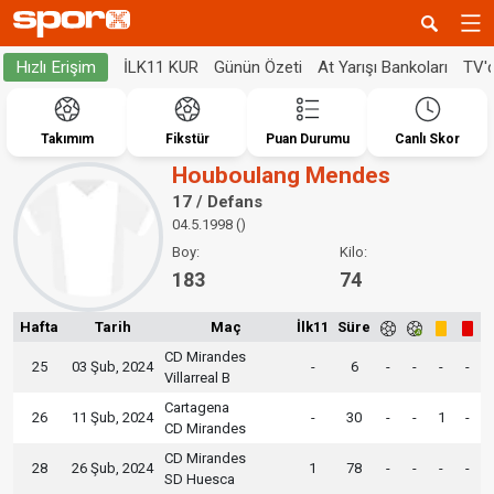
İLK11 KUR
Günün Özeti
At Yarışı Bankoları
TV'
Hızlı Erişim
Takımım
Fikstür
Puan Durumu
Canlı Skor
Houboulang Mendes
17 / Defans
04.5.1998 ()
Boy:
Kilo:
183
74
Hafta
Tarih
Maç
İlk11
Süre
CD Mirandes
25
03 Şub, 2024
-
6
-
-
-
-
Villarreal B
Cartagena
26
11 Şub, 2024
-
30
-
-
1
-
CD Mirandes
CD Mirandes
28
26 Şub, 2024
1
78
-
-
-
-
SD Huesca