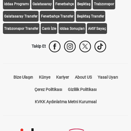
iddaa Programı
Galatasaray
Fenerbahçe
Beşiktaş
Trabzonspor
Galatasaray Transfer
Fenerbahçe Transfer
Beşiktaş Transfer
Trabzonspor Transfer
Canlı İzle
iddaa Sonuçları
Aktif Sayaç
Takip Et
Bize Ulaşın
Künye
Kariyer
About US
Yasal Uyarı
Çerez Politikası
Gizlilik Politikası
KVKK Aydınlatma Metni Kurumsal