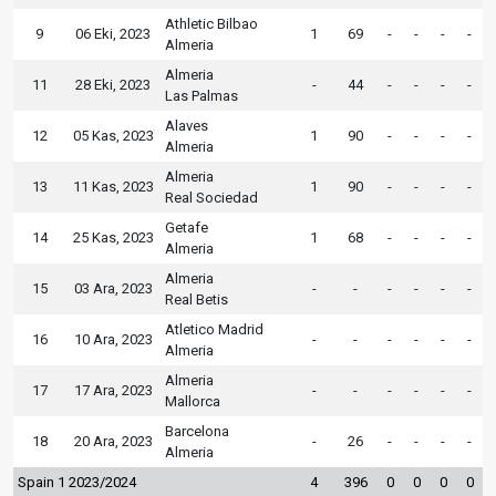
Athletic Bilbao
9
06 Eki, 2023
1
69
-
-
-
-
Almeria
Almeria
11
28 Eki, 2023
-
44
-
-
-
-
Las Palmas
Alaves
12
05 Kas, 2023
1
90
-
-
-
-
Almeria
Almeria
13
11 Kas, 2023
1
90
-
-
-
-
Real Sociedad
Getafe
14
25 Kas, 2023
1
68
-
-
-
-
Almeria
Almeria
15
03 Ara, 2023
-
-
-
-
-
-
Real Betis
Atletico Madrid
16
10 Ara, 2023
-
-
-
-
-
-
Almeria
Almeria
17
17 Ara, 2023
-
-
-
-
-
-
Mallorca
Barcelona
18
20 Ara, 2023
-
26
-
-
-
-
Almeria
Spain 1 2023/2024
4
396
0
0
0
0