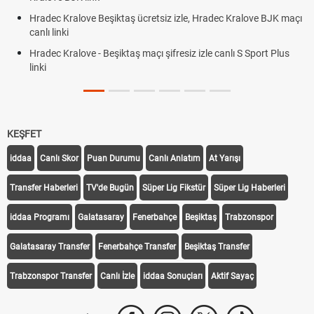
Hradec Kralove Beşiktaş ücretsiz izle, Hradec Kralove BJK maçı
canlı linki
Hradec Kralove - Beşiktaş maçı şifresiz izle canlı S Sport Plus
linki
KEŞFET
iddaa
Canlı Skor
Puan Durumu
Canlı Anlatım
At Yarışı
Transfer Haberleri
TV'de Bugün
Süper Lig Fikstür
Süper Lig Haberleri
iddaa Programı
Galatasaray
Fenerbahçe
Beşiktaş
Trabzonspor
Galatasaray Transfer
Fenerbahçe Transfer
Beşiktaş Transfer
Trabzonspor Transfer
Canlı İzle
iddaa Sonuçları
Aktif Sayaç