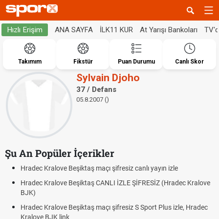
ANA SAYFA
İLK11 KUR
At Yarışı Bankoları
TV'
Hızlı Erişim
Takımım
Fikstür
Puan Durumu
Canlı Skor
Sylvain Djoho
37 / Defans
05.8.2007 ()
Şu An Popüler İçerikler
Hradec Kralove Beşiktaş maçı şifresiz canlı yayın izle
Hradec Kralove Beşiktaş CANLI İZLE ŞİFRESİZ (Hradec Kralove
BJK)
Hradec Kralove Beşiktaş maçı şifresiz S Sport Plus izle, Hradec
Kralove BJK link