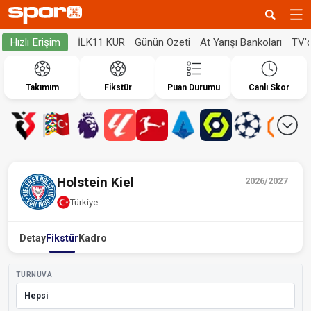
İLK11 KUR
Günün Özeti
At Yarışı Bankoları
TV'
Hızlı Erişim
Takımım
Fikstür
Puan Durumu
Canlı Skor
Holstein Kiel
2026/2027
Türkiye
Detay
Fikstür
Kadro
TURNUVA