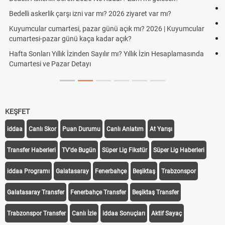
Hazırlık Maçı ve Dostluk Maçı Nedir? Resmî Maçlardan Farkları
Süper Lig Kaç Hafta ve Toplam Kaç Maç Oynanır?
Türkiye'de Transfer Dönemi Ne Zaman Başlıyor ve Bitiyor?
TFF Yabancı Oyuncu Kuralı Nedir? Güncel Sezonda Nasıl
Uygulanıyor?
KEŞFET
iddaa
Canlı Skor
Puan Durumu
Canlı Anlatım
At Yarışı
Transfer Haberleri
TV'de Bugün
Süper Lig Fikstür
Süper Lig Haberleri
iddaa Programı
Galatasaray
Fenerbahçe
Beşiktaş
Trabzonspor
Galatasaray Transfer
Fenerbahçe Transfer
Beşiktaş Transfer
Trabzonspor Transfer
Canlı İzle
iddaa Sonuçları
Aktif Sayaç