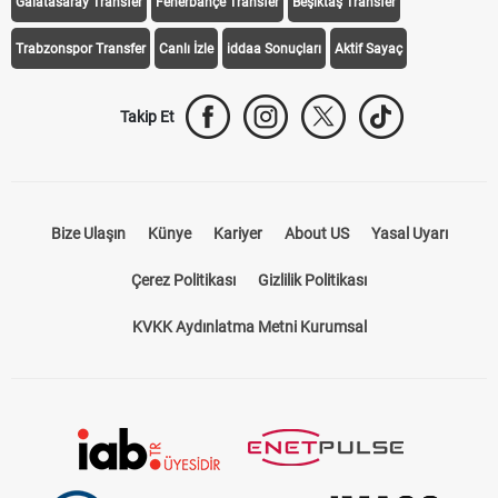
Galatasaray Transfer
Fenerbahçe Transfer
Beşiktaş Transfer
Trabzonspor Transfer
Canlı İzle
iddaa Sonuçları
Aktif Sayaç
Takip Et
Bize Ulaşın
Künye
Kariyer
About US
Yasal Uyarı
Çerez Politikası
Gizlilik Politikası
KVKK Aydınlatma Metni Kurumsal