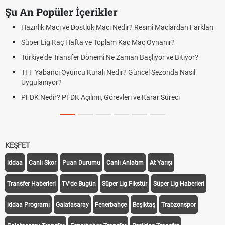
Şu An Popüler İçerikler
Hazırlık Maçı ve Dostluk Maçı Nedir? Resmî Maçlardan Farkları
Süper Lig Kaç Hafta ve Toplam Kaç Maç Oynanır?
Türkiye'de Transfer Dönemi Ne Zaman Başlıyor ve Bitiyor?
TFF Yabancı Oyuncu Kuralı Nedir? Güncel Sezonda Nasıl
Uygulanıyor?
PFDK Nedir? PFDK Açılımı, Görevleri ve Karar Süreci
KEŞFET
iddaa
Canlı Skor
Puan Durumu
Canlı Anlatım
At Yarışı
Transfer Haberleri
TV'de Bugün
Süper Lig Fikstür
Süper Lig Haberleri
iddaa Programı
Galatasaray
Fenerbahçe
Beşiktaş
Trabzonspor