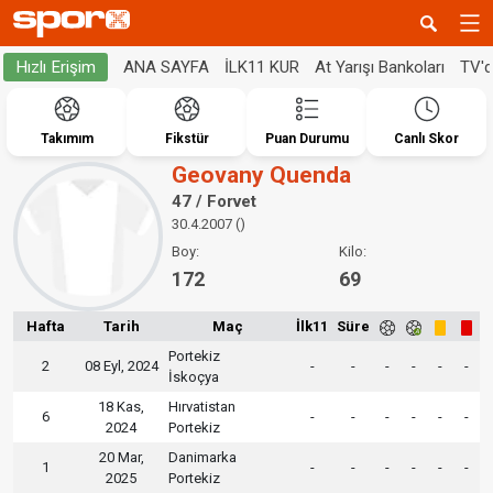
ANA SAYFA
İLK11 KUR
At Yarışı Bankoları
TV'
Hızlı Erişim
Takımım
Fikstür
Puan Durumu
Canlı Skor
Geovany Quenda
47 / Forvet
30.4.2007 ()
Boy:
Kilo:
172
69
Hafta
Tarih
Maç
İlk11
Süre
Portekiz
2
08 Eyl, 2024
-
-
-
-
-
-
İskoçya
18 Kas,
Hırvatistan
6
-
-
-
-
-
-
2024
Portekiz
20 Mar,
Danimarka
1
-
-
-
-
-
-
2025
Portekiz