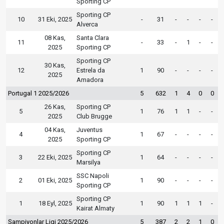
Sporting CP
Sporting CP
10
31 Eki, 2025
-
31
-
-
-
-
Alverca
08 Kas,
Santa Clara
11
-
33
-
1
-
-
2025
Sporting CP
Sporting CP
30 Kas,
12
Estrela da
1
90
-
-
-
-
2025
Amadora
Portugal 1 2025/2026
5
632
1
4
0
0
26 Kas,
Sporting CP
5
1
76
1
1
-
-
2025
Club Brugge
04 Kas,
Juventus
4
1
67
-
-
-
-
2025
Sporting CP
Sporting CP
3
22 Eki, 2025
1
64
-
-
-
-
Marsilya
SSC Napoli
2
01 Eki, 2025
1
90
-
-
-
-
Sporting CP
Sporting CP
1
18 Eyl, 2025
1
90
1
1
1
-
Kairat Almaty
Şampiyonlar Ligi 2025/2026
5
387
2
2
1
0