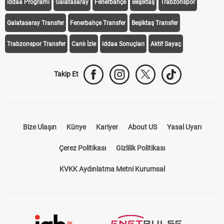
Transfer Haberleri
TV'de Bugün
Süper Lig Fikstür
Süper Lig Haberleri
iddaa Programı
Galatasaray
Fenerbahçe
Beşiktaş
Trabzonspor
Galatasaray Transfer
Fenerbahçe Transfer
Beşiktaş Transfer
Trabzonspor Transfer
Canlı İzle
iddaa Sonuçları
Aktif Sayaç
Takip Et
Bize Ulaşın
Künye
Kariyer
About US
Yasal Uyarı
Çerez Politikası
Gizlilik Politikası
KVKK Aydınlatma Metni Kurumsal