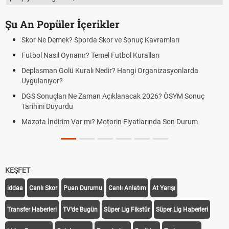
Şu An Popüler İçerikler
r Ne Demek? Sporda Skor ve Sonuç Kavramları
Hradec 
ol Nasıl Oynanır? Temel Futbol Kuralları
Hradec 
BJK)
lasman Golü Kuralı Nedir? Hangi Organizasyonlarda
ulanıyor?
Hradec 
Kralove
 Sonuçları Ne Zaman Açıklanacak 2026? ÖSYM Sonuç
hini Duyurdu
Hradec 
canlı lin
ta İndirim Var mı? Motorin Fiyatlarında Son Durum
Hradec 
linki
KEŞFET
iddaa
Canlı Skor
Puan Durumu
Canlı Anlatım
At Yarışı