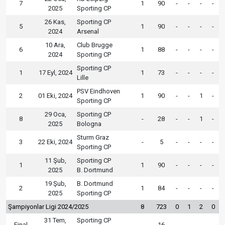
7
1
90
-
-
-
-
2025
Sporting CP
26 Kas,
Sporting CP
5
1
90
-
-
-
-
2024
Arsenal
10 Ara,
Club Brugge
6
1
88
-
-
-
-
2024
Sporting CP
Sporting CP
1
17 Eyl, 2024
1
73
-
-
-
-
Lille
PSV Eindhoven
2
01 Eki, 2024
1
90
-
-
1
-
Sporting CP
29 Oca,
Sporting CP
8
-
28
-
-
1
-
2025
Bologna
Sturm Graz
3
22 Eki, 2024
-
5
-
-
-
-
Sporting CP
11 Şub,
Sporting CP
1
1
90
-
-
-
-
2025
B. Dortmund
19 Şub,
B. Dortmund
2
1
84
-
-
-
-
2025
Sporting CP
Şampiyonlar Ligi 2024/2025
8
723
0
1
2
0
31 Tem,
Sporting CP
Final
-
16
-
-
-
-