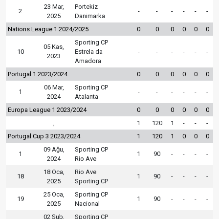
23 Mar,
Portekiz
2
-
-
-
-
-
-
2025
Danimarka
Nations League 1 2024/2025
0
0
0
0
0
0
Sporting CP
05 Kas,
10
Estrela da
-
-
-
-
-
-
2023
Amadora
Portugal 1 2023/2024
0
0
0
0
0
0
06 Mar,
Sporting CP
1
-
-
-
-
-
-
2024
Atalanta
Europa League 1 2023/2024
0
0
0
0
0
0
,
1
120
1
-
-
-
Portugal Cup 3 2023/2024
1
120
1
0
0
0
09 Ağu,
Sporting CP
1
1
90
-
-
-
-
2024
Rio Ave
18 Oca,
Rio Ave
18
1
90
-
-
-
-
2025
Sporting CP
25 Oca,
Sporting CP
19
1
90
-
-
-
-
2025
Nacional
02 Şub,
Sporting CP