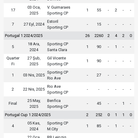
03 Oca,
V. Guimaraes
17
1
55
-
2
-
-
2025
Sporting CP
Estoril
7
27 Eyl, 2024
-
15
-
-
-
-
Sporting CP
Portugal 1 2024/2025
26
2260
2
4
2
0
18 Ara,
Sporting CP
5
1
90
-
1
-
-
2024
Santa Clara
Quarter
27 Şub,
Gil Vicente
1
90
-
-
-
-
Fi
2025
Sporting CP
Sporting CP
1
03 Nis, 2025
-
27
-
-
-
-
Rio Ave
Rio Ave
2
22 Nis, 2025
-
-
-
-
-
-
Sporting CP
25 May,
Benfica
Final
-
45
-
-
1
-
2025
Sporting CP
Portugal Cup 1 2024/2025
2
252
0
1
1
0
05 Kas,
Sporting CP
4
1
85
-
1
-
-
2024
M.City
22 Oca,
RB Leipzig