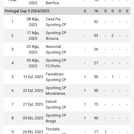
2025
Benfica
Portugal Cup 3 2024/2025
0
16
0
0
0
0
08 Ağu,
Casa Pia
1
-
32
-
-
-
-
2025
Sporting CP
17 Ağu,
Sporting CP
2
-
33
-
2
-
-
2025
Arouca
23 Ağu,
Nacional
3
-
26
-
-
-
-
2025
Sporting CP
30 Ağu,
Sporting CP
4
-
27
-
-
-
-
2025
FC Porto
Famalicao
5
13 Eyl, 2025
1
90
-
1
-
-
Sporting CP
Sporting CP
6
22 Eyl, 2025
1
90
-
-
-
-
Moreirense
Estoril
7
27 Eyl, 2025
1
73
-
-
-
-
Sporting CP
Sporting CP
8
05 Eki, 2025
1
90
-
-
-
-
Braga
Tondela
9
26 Eki, 2025
-
17
1
-
-
-