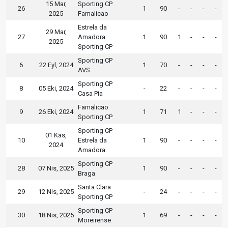
15 Mar,
Sporting CP
26
1
90
-
-
-
-
2025
Famalicao
Estrela da
29 Mar,
27
Amadora
1
90
1
-
-
-
2025
Sporting CP
Sporting CP
6
22 Eyl, 2024
1
70
-
-
-
-
AVS
Sporting CP
8
05 Eki, 2024
-
22
-
-
-
-
Casa Pia
Famalicao
9
26 Eki, 2024
1
71
1
-
-
-
Sporting CP
Sporting CP
01 Kas,
10
Estrela da
1
90
-
-
-
-
2024
Amadora
Sporting CP
28
07 Nis, 2025
1
90
-
-
-
-
Braga
Santa Clara
29
12 Nis, 2025
-
24
-
-
-
-
Sporting CP
Sporting CP
30
18 Nis, 2025
1
69
-
-
-
-
Moreirense