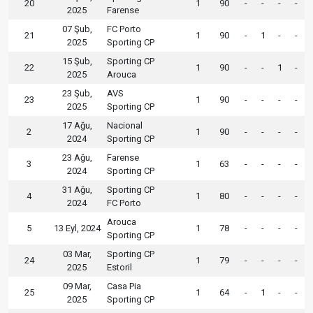
20
1
90
-
-
-
-
2025
Farense
07 Şub,
FC Porto
21
1
90
-
1
-
-
2025
Sporting CP
15 Şub,
Sporting CP
22
1
90
-
-
1
-
2025
Arouca
23 Şub,
AVS
23
1
90
-
-
-
-
2025
Sporting CP
17 Ağu,
Nacional
2
1
90
-
-
-
-
2024
Sporting CP
23 Ağu,
Farense
3
1
63
-
-
-
-
2024
Sporting CP
31 Ağu,
Sporting CP
4
1
80
-
-
-
-
2024
FC Porto
Arouca
5
13 Eyl, 2024
1
78
-
-
-
-
Sporting CP
03 Mar,
Sporting CP
24
1
79
-
-
-
-
2025
Estoril
09 Mar,
Casa Pia
25
1
64
-
1
-
-
2025
Sporting CP