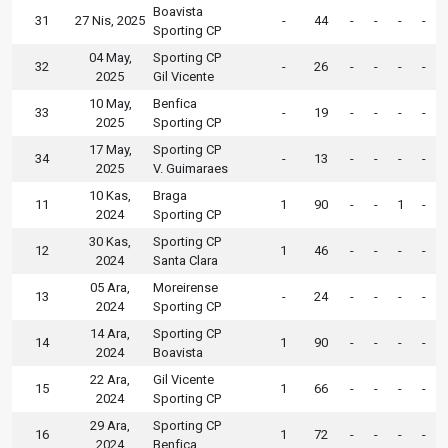
Boavista
31
27 Nis, 2025
-
44
-
-
-
-
Sporting CP
04 May,
Sporting CP
32
-
26
-
-
-
-
2025
Gil Vicente
10 May,
Benfica
33
-
19
-
-
-
-
2025
Sporting CP
17 May,
Sporting CP
34
-
13
-
-
-
-
2025
V. Guimaraes
10 Kas,
Braga
11
1
90
-
-
1
-
2024
Sporting CP
30 Kas,
Sporting CP
12
1
46
-
-
-
-
2024
Santa Clara
05 Ara,
Moreirense
13
-
24
-
-
-
-
2024
Sporting CP
14 Ara,
Sporting CP
14
1
90
-
-
-
-
2024
Boavista
22 Ara,
Gil Vicente
15
1
66
-
-
-
-
2024
Sporting CP
29 Ara,
Sporting CP
16
1
72
-
-
-
-
2024
Benfica