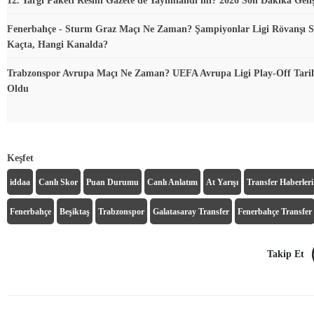
12. Yargı Paketi Resmî Gazete'de Yayımlandı mı? 2026 Son Dakika Geli
Fenerbahçe - Sturm Graz Maçı Ne Zaman? Şampiyonlar Ligi Rövanşı S
Kaçta, Hangi Kanalda?
Trabzonspor Avrupa Maçı Ne Zaman? UEFA Avrupa Ligi Play-Off Tarihi
Oldu
Keşfet
iddaa
Canlı Skor
Puan Durumu
Canlı Anlatım
At Yarışı
Transfer Haberleri
Fenerbahçe
Beşiktaş
Trabzonspor
Galatasaray Transfer
Fenerbahçe Transfer
Takip Et