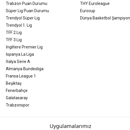
Trabzon Puan Durumu
THY Euroleague
Süper Lig Puan Durumu
Eurocup
Trendyol Süper Lig
Dünya Basketbol Şampiyon
Trendyol 1. Lig
TFF 2.Lig
TFF 3.Lig
İngiltere Premier Lig
İspanya La Liga
İtalya Serie A
Almanya Bundesliga
Fransa League 1
Beşiktaş
Fenerbahçe
Galatasaray
Trabzonspor
Uygulamalarımız